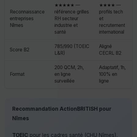
★★★★★ —
★★★★ —
Reconnaissance
référence grilles
profils tech
entreprises
RH secteur
et
Nîmes
industrie et
recrutement
santé
international
785/990 (TOEIC
Aligné
Score B2
L&R)
CECRL B2
200 QCM, 2h,
Adaptatif, 1h,
Format
en ligne
100% en
surveillée
ligne
Recommandation ActionBRITISH pour
Nîmes
TOEIC
pour les cadres santé (CHU Nîmes),