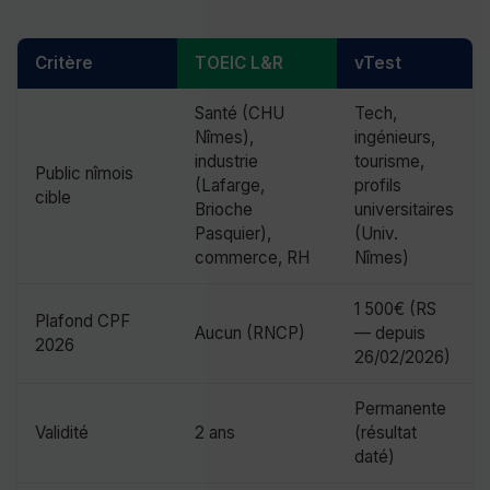
Critère
TOEIC L&R
vTest
Santé (CHU
Tech,
Nîmes),
ingénieurs,
industrie
tourisme,
Public nîmois
(Lafarge,
profils
cible
Brioche
universitaires
Pasquier),
(Univ.
commerce, RH
Nîmes)
1 500€ (RS
Plafond CPF
Aucun (RNCP)
— depuis
2026
26/02/2026)
Permanente
Validité
2 ans
(résultat
daté)