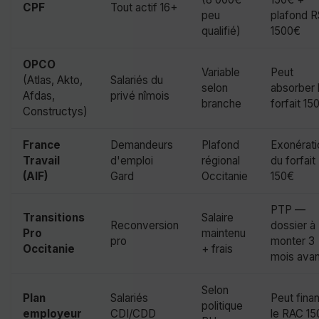
CPF
Tout actif 16+
peu
plafond R
qualifié)
1500€
OPCO
Variable
Peut
(Atlas, Akto,
Salariés du
selon
absorber 
Afdas,
privé nîmois
branche
forfait 15
Constructys)
France
Demandeurs
Plafond
Exonérati
Travail
d'emploi
régional
du forfait
(AIF)
Gard
Occitanie
150€
PTP —
Transitions
Salaire
Reconversion
dossier à
Pro
maintenu
pro
monter 3
Occitanie
+ frais
mois avan
Selon
Plan
Salariés
Peut fina
politique
employeur
CDI/CDD
le RAC 15