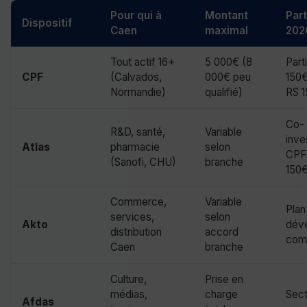
Pour qui à
Montant
Part
Dispositif
Caen
maximal
202
Tout actif 16+
5 000€ (8
Part
CPF
(Calvados,
000€ peu
150€
Normandie)
qualifié)
RS 
Co-
R&D, santé,
Variable
inve
Atlas
pharmacie
selon
CPF
(Sanofi, CHU)
branche
150
Commerce,
Variable
Plan
services,
selon
Akto
dév
distribution
accord
com
Caen
branche
Culture,
Prise en
médias,
charge
Sect
Afdas