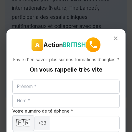
internationales (Nature, The Lancet),
participer à des essais cliniques
multinationaux et collaborer avec des
centres européens. Les équipes Sanofi Caen
×
Action
BRITISH
A
travaillent au quotidien avec les équipes
mondiales du groupe. Le TOEIC est la
Envie d'en savoir plus sur nos formations d'anglais ?
certification de référence pour valider un B2
On vous rappelle très vite
certifié. OPCO Atlas finance ces parcours
pour les salariés du secteur pharma/R&D.
Votre numéro de téléphone *
Ingénieurs NXP Semiconductors et
🇫🇷
+33
secteur numérique Caen-La-Mer Tech