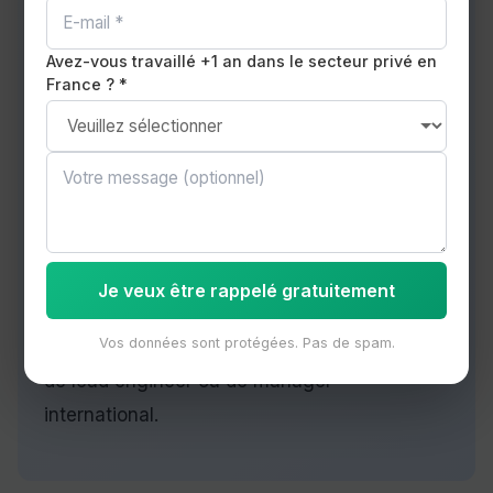
NXP Semiconductors Caen (2 500+
Avez-vous travaillé +1 an dans le secteur privé en
collaborateurs) est un site mondial de
France ? *
conception de puces électroniques. Toute la
documentation technique, les réunions
d'équipe et les échanges avec les équipes
mondiales se font en anglais. Le cluster
numérique Caen-La-Mer Tech regroupe 200+
entreprises tech de la métropole caennaise.
Je veux être rappelé gratuitement
Pour ces profils, le TOEIC valide un niveau B2
Vos données sont protégées. Pas de spam.
nécessaire pour progresser vers des postes
de lead engineer ou de manager
international.