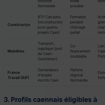
tourisme
totale
norm
Normandie
possible
BTP Calvados
Formation
Acti
(reconstruction
pendant
gra
Constructys
post-guerre,
chômage
chan
projets Caen)
partiel
nor
Transport,
Co-
Lien
logistique (port
Mobilités
financement
Cae
de Caen-
modulable
Por
Ouistreham)
Demandeurs
Plafond
France
Exon
d'emploi
régional
Travail (AIF)
forf
inscrits Caen
Normandie
3. Profils caennais éligibles à