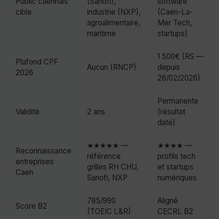
Public caennais
(Sanofi),
software
cible
industrie (NXP),
(Caen-La-
agroalimentaire,
Mer Tech,
maritime
startups)
1 500€ (RS —
Plafond CPF
Aucun (RNCP)
depuis
2026
26/02/2026)
Permanente
Validité
2 ans
(résultat
daté)
★★★★★ —
★★★★ —
Reconnaissance
référence
profils tech
entreprises
grilles RH CHU,
et startups
Caen
Sanofi, NXP
numériques
785/990
Aligné
Score B2
(TOEIC L&R)
CECRL B2