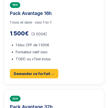
16H
Pack Avantage 16h
1 mois et demi · visio 1-to-1
1 500€
(3 000€)
1 bloc CPF de 1 500€
Formateur natif visio
TOEIC ou vTest inclus
Demander ce forfait →
32H
Pack Avantage 32h