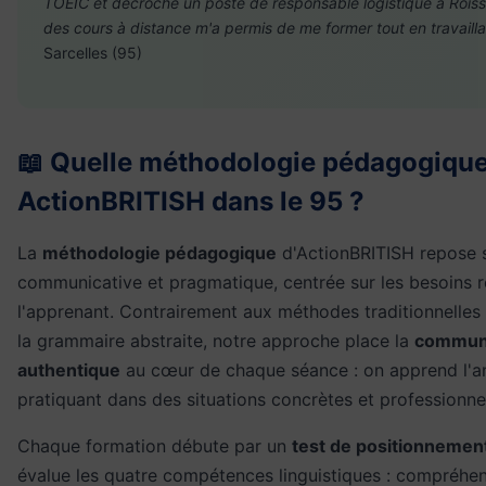
TOEIC et décroché un poste de responsable logistique à Roissy.
des cours à distance m'a permis de me former tout en travailla
Sarcelles (95)
📖 Quelle méthodologie pédagogique 
ActionBRITISH dans le 95 ?
La
méthodologie pédagogique
d'ActionBRITISH repose 
communicative et pragmatique, centrée sur les besoins r
l'apprenant. Contrairement aux méthodes traditionnelles q
la grammaire abstraite, notre approche place la
communi
authentique
au cœur de chaque séance : on apprend l'an
pratiquant dans des situations concrètes et professionnel
Chaque formation débute par un
test de positionnement
évalue les quatre compétences linguistiques : compréhen