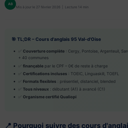
AB
Mis à jour le 27 février 2026 | Lecture 14 min
🎯 TL;DR – Cours d'anglais 95 Val-d'Oise
✅
Couverture complète
: Cergy, Pontoise, Argenteuil, Sar
+ 40 communes
✅
finançable
par le CPF – 0€ de reste à charge
✅
Certifications incluses
: TOEIC, Linguaskill, TOEFL
✅
Formats flexibles
: présentiel, distanciel, blended
✅
Tous niveaux
: débutant (A1) à avancé (C1)
✅
Organisme certifié Qualiopi
📍 Pourquoi suivre des cours d'anglai