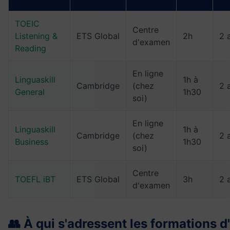
TOEIC
Centre
Listening &
ETS Global
2h
2 
d'examen
Reading
En ligne
Linguaskill
1h à
Cambridge
(chez
2 
General
1h30
soi)
En ligne
Linguaskill
1h à
Cambridge
(chez
2 
Business
1h30
soi)
Centre
TOEFL iBT
ETS Global
3h
2 
d'examen
👥 À qui s'adressent les formations d