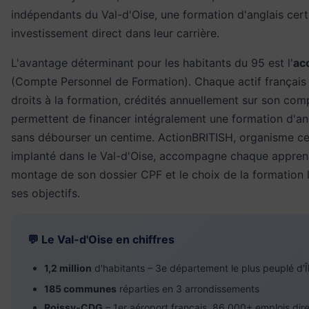
indépendants du Val-d'Oise, une formation d'anglais certi
investissement direct dans leur carrière.
L'avantage déterminant pour les habitants du 95 est l'
ac
(Compte Personnel de Formation). Chaque actif français
droits à la formation, crédités annuellement sur son com
permettent de financer intégralement une formation d'ang
sans débourser un centime. ActionBRITISH, organisme cer
implanté dans le Val-d'Oise, accompagne chaque appren
montage de son dossier CPF et le choix de la formation 
ses objectifs.
💬 Le Val-d'Oise en chiffres
1,2 million
d'habitants – 3e département le plus peuplé d'
185 communes
réparties en 3 arrondissements
Roissy-CDG
– 1er aéroport français, 86 000+ emplois dir