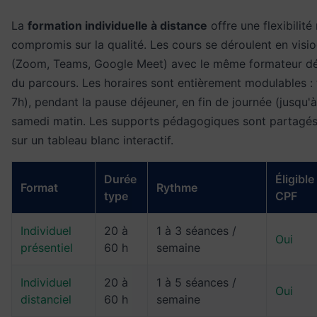
La
formation individuelle à distance
offre une flexibilit
compromis sur la qualité. Les cours se déroulent en visi
(Zoom, Teams, Google Meet) avec le même formateur dé
du parcours. Les horaires sont entièrement modulables : 
7h), pendant la pause déjeuner, en fin de journée (jusqu'à
samedi matin. Les supports pédagogiques sont partagés
sur un tableau blanc interactif.
Durée
Éligible
Format
Rythme
type
CPF
Individuel
20 à
1 à 3 séances /
Oui
présentiel
60 h
semaine
Individuel
20 à
1 à 5 séances /
Oui
distanciel
60 h
semaine