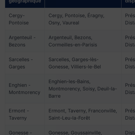
géographique
disp
Cergy-
Cergy, Pontoise, Éragny,
Prés
Pontoise
Osny, Vaureal
Dist
Argenteuil -
Argenteuil, Bezons,
Prés
Bezons
Cormeilles-en-Parisis
Dist
Sarcelles -
Sarcelles, Garges-lès-
Prés
Garges
Gonesse, Villiers-le-Bel
Dist
Enghien-les-Bains,
Enghien -
Prés
Montmorency, Soisy, Deuil-la-
Montmorency
Dist
Barre
Ermont -
Ermont, Taverny, Franconville,
Prés
Taverny
Saint-Leu-la-Forêt
Dist
Gonesse -
Gonesse, Goussainville,
Dist