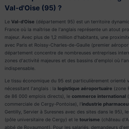
Val-d'Oise (95) ?
Le
Val-d'Oise
(département 95) est un territoire dynamiq
France où la maîtrise de l'anglais représente un atout pr
majeur. Avec plus de 1,2 million d'habitants, une proximi
avec Paris et Roissy-Charles-de-Gaulle (premier aéroport
département concentre de nombreuses entreprises intern
zones d'activité majeures et des bassins d'emploi où l'a
indispensable.
Le tissu économique du 95 est particulièrement orienté 
nécessitant l'anglais : la
logistique aéroportuaire
(zone R
de 86 000 emplois directs), le
commerce international
(
commerciale de Cergy-Pontoise), l'
industrie pharmaceu
Gentilly, Servier à Suresnes avec des sites dans le 95), l
(pôle universitaire de Cergy) et le
tourisme
(château d'A
abbé de Royaumont). Pour les salariés, demandeurs d'em