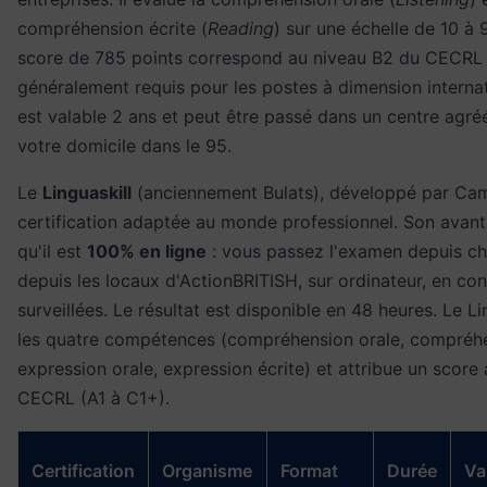
compréhension écrite (
Reading
) sur une échelle de 10 à 
score de 785 points correspond au niveau B2 du CECRL 
généralement requis pour les postes à dimension interna
est valable 2 ans et peut être passé dans un centre agr
votre domicile dans le 95.
Le
Linguaskill
(anciennement Bulats), développé par Cam
certification adaptée au monde professionnel. Son avan
qu'il est
100% en ligne
: vous passez l'examen depuis c
depuis les locaux d'ActionBRITISH, sur ordinateur, en con
surveillées. Le résultat est disponible en 48 heures. Le Li
les quatre compétences (compréhension orale, compréhe
expression orale, expression écrite) et attribue un score 
CECRL (A1 à C1+).
Certification
Organisme
Format
Durée
Va