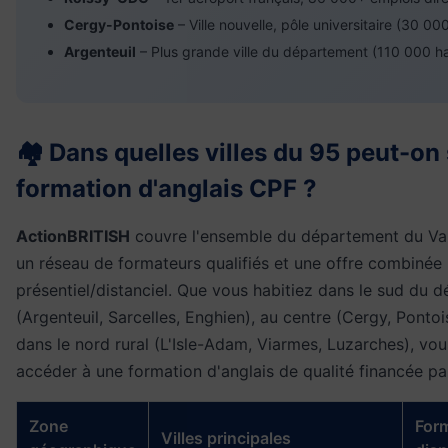
Cergy-Pontoise
– Ville nouvelle, pôle universitaire (30 00
Argenteuil
– Plus grande ville du département (110 000 h
🏘️ Dans quelles villes du 95 peut-on
formation d'anglais CPF ?
ActionBRITISH
couvre l'ensemble du département du Val
un réseau de formateurs qualifiés et une offre combinée
présentiel/distanciel. Que vous habitiez dans le sud du 
(Argenteuil, Sarcelles, Enghien), au centre (Cergy, Ponto
dans le nord rural (L'Isle-Adam, Viarmes, Luzarches), vo
accéder à une formation d'anglais de qualité financée pa
Zone
For
Villes principales