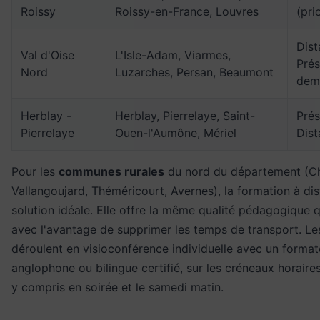
Roissy
Roissy-en-France, Louvres
(pri
Dist
Val d'Oise
L'Isle-Adam, Viarmes,
Prés
Nord
Luzarches, Persan, Beaumont
dem
Herblay -
Herblay, Pierrelaye, Saint-
Prés
Pierrelaye
Ouen-l'Aumône, Mériel
Dist
Pour les
communes rurales
du nord du département (Cha
Vallangoujard, Théméricourt, Avernes), la formation à dis
solution idéale. Elle offre la même qualité pédagogique q
avec l'avantage de supprimer les temps de transport. Le
déroulent en visioconférence individuelle avec un formate
anglophone ou bilingue certifié, sur les créneaux horaire
y compris en soirée et le samedi matin.