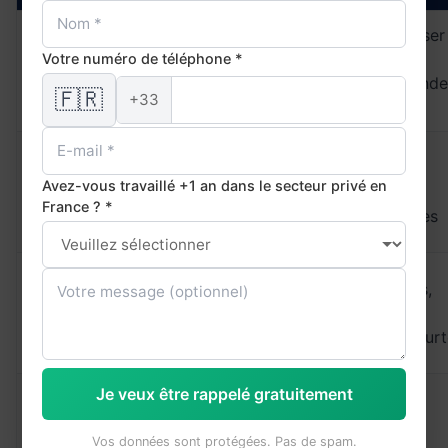
Se présenter, poser
Aucune base
A1 –
des questions
Votre numéro de téléphone *
ou notions très
Débutant
simples, commande
🇫🇷
basiques
+33
au restaurant
Expressions
Conversations
A2 –
courantes,
Avez-vous travaillé +1 an dans le secteur privé en
simples, emails
Élémentaire
situations
France ? *
basiques, voyages
familières
Situations
Réunions simples,
B1 –
habituelles,
téléphone,
Intermédiaire
idées
présentations cour
principales
Je veux être rappelé gratuitement
B2 –
Communication
Négociations,
Intermédiaire
fluide,
présentations,
Vos données sont protégées. Pas de spam.
sup.
argumentation
rapports écrits