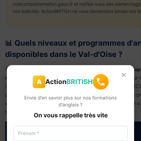
moncompteformation.gouv.fr
et méfiez-vous des démarchage
non sollicités. ActionBRITISH ne vous demandera jamais vos id
📊 Quels niveaux et programmes d'an
disponibles dans le Val-d'Oise ?
ActionBRITISH propose des
programmes d'anglais adapt
×
niveaux
du Cadre européen commun de référence pour l
Action
BRITISH
A
(CECRL), du débutant complet (A1) au niveau avancé (C
parcours est personnalisé en fonction de vos objectifs p
Envie d'en savoir plus sur nos formations
votre niveau de départ évalué par un test gratuit et de v
d'anglais ?
temps.
On vous rappelle très vite
Niveau
Objectifs de
Description
CECRL
formation