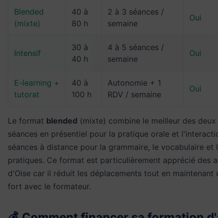
Blended
40 à
2 à 3 séances /
Oui
(mixte)
80 h
semaine
30 à
4 à 5 séances /
Intensif
Oui
40 h
semaine
E-learning +
40 à
Autonomie + 1
Oui
tutorat
100 h
RDV / semaine
Le format
blended
(mixte) combine le meilleur des deux
séances en présentiel pour la pratique orale et l'interacti
séances à distance pour la grammaire, le vocabulaire et 
pratiques. Ce format est particulièrement apprécié des a
d'Oise car il réduit les déplacements tout en maintenant 
fort avec le formateur.
💰 Comment financer sa formation d'