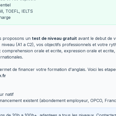
entiel
ill, TOEFL, IELTS
charge
us proposons un
test de niveau gratuit
avant le debut de v
iveau (A1 a C2), vos objectifs professionnels et votre ry
 comprehension orale et ecrite, expression orale et ecrite
ernationales.
rmet de financer votre formation d'anglais. Voici les etapes
.fr
r natif
o-financement existent (abondement employeur, OPCO, France
s de 20h a 100h+, adaptees a tous les niveaux. Contact