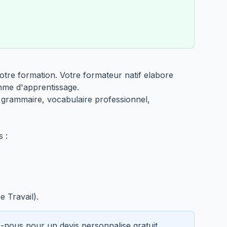
otre formation. Votre formateur natif elabore
thme d'apprentissage.
, grammaire, vocabulaire professionnel,
 :
 Travail).
ez-nous pour un
devis personnalise gratuit
.