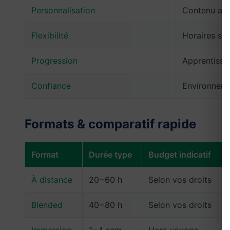
Personnalisation
Contenu ada
Flexibilité
Horaires se
Progression
Apprentissa
Confiance
Environneme
Formats & comparatif rapide
Format
Durée type
Budget indicatif
À distance
20−60 h
Selon vos droits
Blended
40−80 h
Selon vos droits