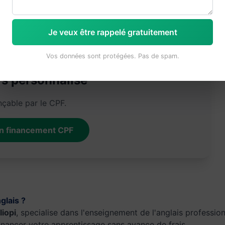
Oui (parties péda.)
TOEIC / Linguaskill / TOEFL
ouverts par le CPF.
Je veux être rappelé gratuitement
Vos données sont protégées. Pas de spam.
rs personnalisé
nçable par le CPF.
n financement CPF
glais ?
iopi
, specialise dans l'enseignement de l'anglais professi
inancer votre apprentissage sans avance de frais.