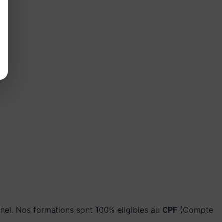
onnel. Nos formations sont 100% eligibles au
CPF
(Compte