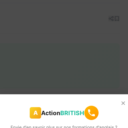
×
Action
BRITISH
A
Envie d'en savoir plus sur nos formations d'anglais ?