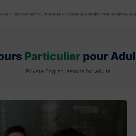
tions
Financement
Entreprise
Contenus gratuits
Qui sommes-nou
ours
Particulier
pour Adul
Private English lessons for adults