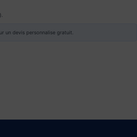
).
our un
devis personnalise gratuit
.