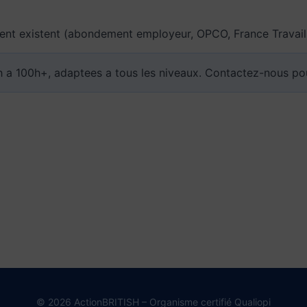
ement existent (abondement employeur, OPCO, France Travail
 a 100h+, adaptees a tous les niveaux. Contactez-nous p
© 2026 ActionBRITISH – Organisme certifié Qualiopi