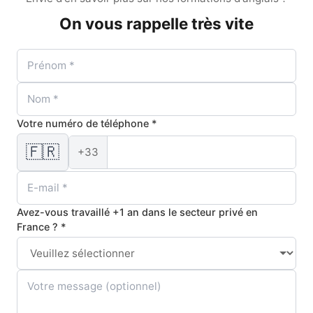
pté à vos objectifs
On vous rappelle très vite
lon votre agenda
ge accéléré
nt sans jugement
Votre numéro de téléphone *
🇫🇷
+33
Éligible CPF
Certification
Avez-vous travaillé +1 an dans le secteur privé en
France ? *
Oui (certifiant)
TOEIC / Linguaskill
Oui
TOEIC / Linguaskill