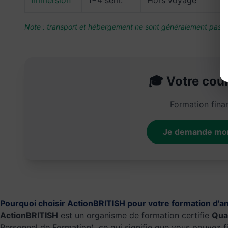
Immersion
1−4 sem.
Hors voyage
Note : transport et hébergement ne sont généralement pas c
🎓 Votre cou
Formation fina
Je demande mo
Pourquoi choisir ActionBRITISH pour votre formation d'an
ActionBRITISH
est un organisme de formation certifie
Qual
Personnel de Formation), ce qui signifie que vous pouvez f