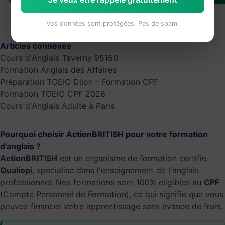
Vos données sont protégées. Pas de spam.
Articles connexes
Cours d'Anglais Taverny 95150
Formation Anglais des Affaires
Préparation TOEIC Dijon – Formation CPF
Formation TOEIC CPF 2026
Cours d'Anglais Adulte à Paris
Pourquoi choisir ActionBRITISH pour votre formation
d'anglais ?
ActionBRITISH
est un organisme de formation certifie
Qualiopi
, specialise dans l'enseignement de l'anglais
professionnel. Nos formations sont 100% eligibles au
CPF
(Compte Personnel de Formation), ce qui signifie que vous
pouvez financer votre apprentissage sans avance de frais.