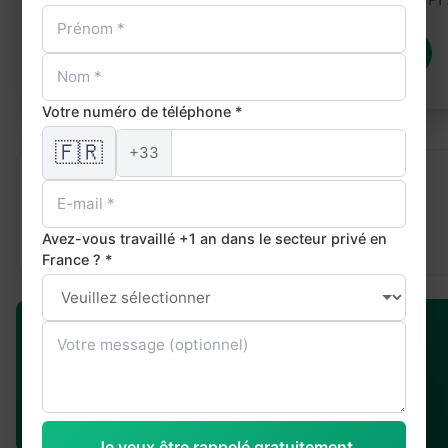
Je demande mon financement CPF
Votre numéro de téléphone *
🇫🇷
+33
SOMMAIRE
Formation
Avez-vous travaillé +1 an dans le secteur privé en
Formats & comparatif
France ? *
💰 Votre Formation CPF
prise en charge possible
Vérifier mon éligibilité
Je veux être rappelé gratuitement