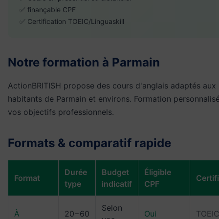
✅ finançable CPF
✅ Certification TOEIC/Linguaskill
Notre formation à Parmain
ActionBRITISH propose des cours d'anglais adaptés aux
habitants de Parmain et environs. Formation personnalis
vos objectifs professionnels.
Formats & comparatif rapide
Durée
Budget
Éligible
Format
Certif
type
indicatif
CPF
Selon
À
20−60
Oui
TOEIC