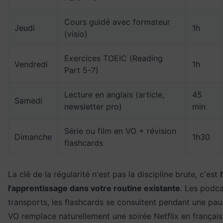
Cours guidé avec formateur
Jeudi
1h
(visio)
Exercices TOEIC (Reading
Vendredi
1h
Part 5-7)
Lecture en anglais (article,
45
Samedi
newsletter pro)
min
Série ou film en VO + révision
Dimanche
1h30
flashcards
La clé de la régularité n'est pas la discipline brute, c'est
l'apprentissage dans votre routine existante
. Les podca
transports, les flashcards se consultent pendant une pau
VO remplace naturellement une soirée Netflix en français