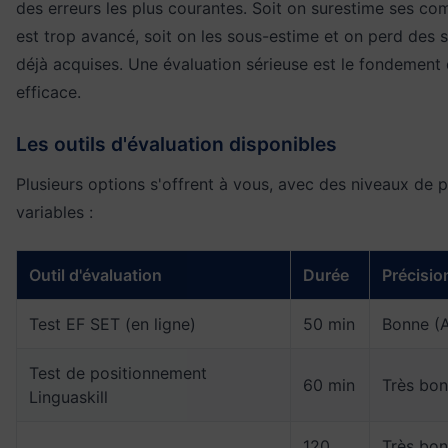
des erreurs les plus courantes. Soit on surestime ses c
est trop avancé, soit on les sous-estime et on perd des 
déjà acquises. Une évaluation sérieuse est le fondemen
efficace.
Les outils d'évaluation disponibles
Plusieurs options s'offrent à vous, avec des niveaux de pr
variables :
Outil d'évaluation
Durée
Précisio
Test EF SET (en ligne)
50 min
Bonne (A
Test de positionnement
60 min
Très bo
Linguaskill
120
Très bon