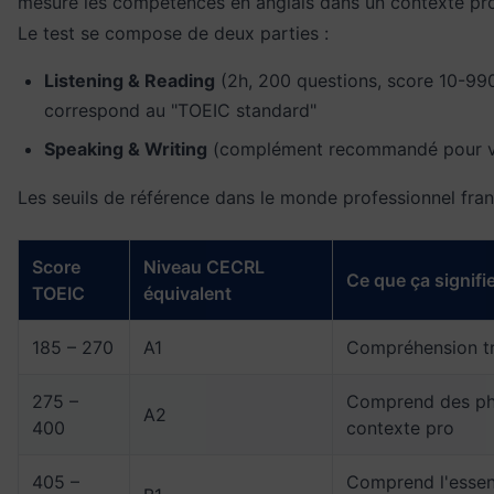
mesure les compétences en anglais dans un contexte prof
Le test se compose de deux parties :
Listening & Reading
(2h, 200 questions, score 10-990)
correspond au "TOEIC standard"
Speaking & Writing
(complément recommandé pour val
Les seuils de référence dans le monde professionnel fran
Score
Niveau CECRL
Ce que ça signif
TOEIC
équivalent
185 – 270
A1
Compréhension tr
275 –
Comprend des ph
A2
400
contexte pro
405 –
Comprend l'essen