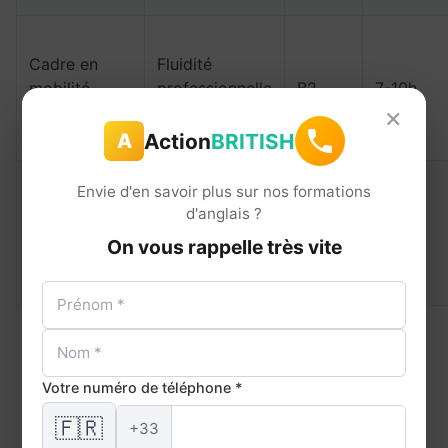
Cadre en
Fluidité
mobilité
professionnelle
B2
7-10h
×
internationale
C1
Action
BRITISH
A
Envie d'en savoir plus sur nos formations
d'anglais ?
Étudiant /
Séjour / études
B1-B2
10-12h
jeune actif
à l'étranger
On vous rappelle très vite
Anglais
Professionnel
Votre numéro de téléphone *
médical
B1
6-8h
de santé
spécialisé
🇫🇷
+33