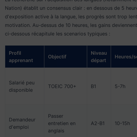
Nation) établit un consensus clair : en dessous de 5 he
d'exposition active à la langue, les progrès sont trop len
motivation. Au-dessus de 10 heures, les gains deviennent
ci-dessous récapitule les scenarios typiques :
Profil
Niveau
Objectif
Heures/s
apprenant
départ
Salarié peu
TOEIC 700+
B1
5-7h
disponible
Passer
Demandeur
entretien en
A2-B1
10-15h
d'emploi
anglais