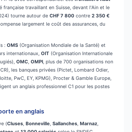
rançaise travaillant en Suisse, devant l'Ain et le
024) tourne autour de
CHF 7 800
contre
2 350 €
t compense largement le coût des assurances, du
s :
OMS
(Organisation Mondiale de la Santé) et
rs internationaux,
OIT
(Organisation Internationale
ugiés),
OMC
,
OMPI
, plus de 700 organisations non
CR), les banques privées (Pictet, Lombard Odier,
loitte, PwC, EY, KPMG), Procter & Gamble Europe,
igent un anglais professionnel C1 pour les postes
xporte en anglais
ve (
Cluses
,
Bonneville
,
Sallanches
,
Marnaz
,
letage
et
13 000 salariés
selon le SNDEC