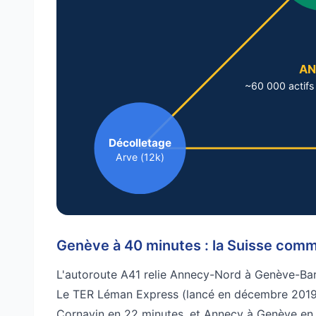
AN
~60 000 actifs
Décolletage
Arve (12k)
Genève à 40 minutes : la Suisse com
L'autoroute A41 relie Annecy-Nord à Genève-Bard
Le TER Léman Express (lancé en décembre 2019
Cornavin en 22 minutes, et Annecy à Genève en