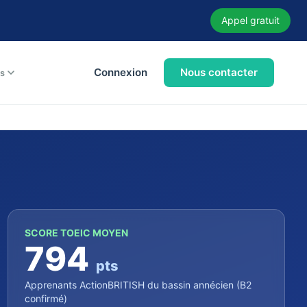
Appel gratuit
Connexion
Nous contacter
s
SCORE TOEIC MOYEN
794
pts
Apprenants ActionBRITISH du bassin annécien (B2
confirmé)