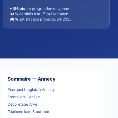
+186 pts
de progression moyenne
re
93 %
certifiés à la 1
présentation
98 %
satisfaction promo 2024-2025
Sommaire — Annecy
Pourquoi l'anglais à Annecy
Frontaliers Genève
Décolletage Arve
Tourisme luxe & outdoor