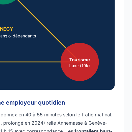
NECY
 anglo-dépendants
Tourisme
Luxe (10k)
me employeur quotidien
onnex en 40 à 55 minutes selon le trafic matinal.
, prolongé en 2024) relie Annemasse à Genève-
 1 h 15 avec correspondance. Les
frontaliers haut-