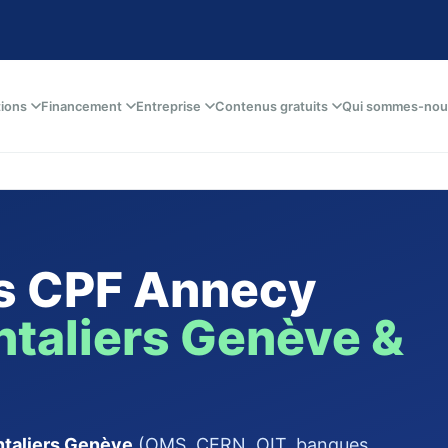
tions
Financement
Entreprise
Contenus gratuits
Qui sommes-nou
is CPF Annecy
ntaliers Genève &
ontaliers Genève
(OMS, CERN, OIT, banques