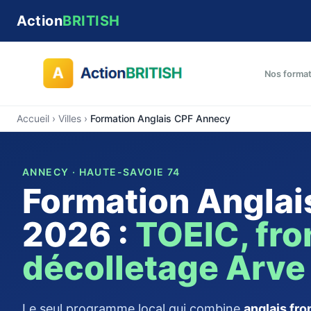
Action
BRITISH
Nos forma
Accueil
›
Villes
›
Formation Anglais CPF Annecy
ANNECY · HAUTE-SAVOIE 74
Formation Angla
2026 :
TOEIC, fro
décolletage Arve
Le seul programme local qui combine
anglais fr