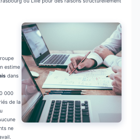
rasbourg ou Lille pour des raisons structurellement
groupe
on estime
ais
dans
90 000
iés de la
du
 Aucune
nts ne
vail.