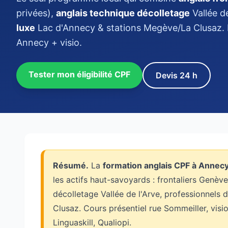
privées),
anglais technique décolletage
Vallée de
luxe
Lac d'Annecy & stations Megève/La Clusaz. 
Annecy + visio.
Tester mon éligibilité CPF
Devis 24 h
Résumé.
La
formation anglais CPF à Annec
les actifs haut-savoyards : frontaliers Genè
décolletage Vallée de l'Arve, professionnels
Clusaz. Cours présentiel rue Sommeiller, visio
Linguaskill, Qualiopi.