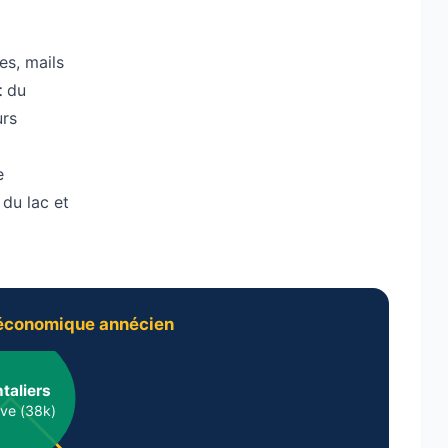
es, mails
t
du
urs
e
du lac et
-économique annécien
taliers
ve (38k)