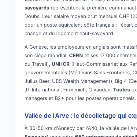
savoyards
représentent la première communauté f
Doubs. Leur salaire moyen brut mensuel CHF (2
pour un poste équivalent côté français : l'écar
change et du logement haut-savoyard.
À Genève, les employeurs en anglais sont massif
son siège mondial,
CERN
et ses 17 000 chercheu
du Travail),
UNHCR
(Haut-Commissariat aux Réf
gouvernementales (Médecins Sans Frontières, CI
Julius Baer, UBS Wealth Management), Big 4 (De
JT International, Firmenich, Givaudan.
Toutes
ex
managers et B2+ pour les postes opérationnels.
Vallée de l'Arve : le décolletage qui e
À 30-50 km d'Annecy par l'A40, la Vallée de l'Ar
Scionzier
) concentre
650 entreprises de décol