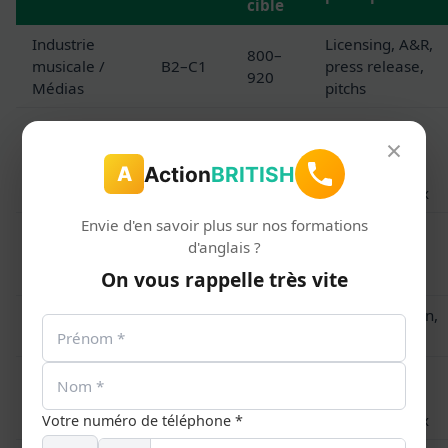
cible
Industrie
Licensing, A&R,
800–
musicale /
B2–C1
press release,
920
Médias
pitchs
Normes EN,
Ferroviaire /
×
780–
réunions
Ingénierie
B2
880
projets
Action
BRITISH
A
(Alstom)
internationaux
Envie d'en savoir plus sur nos formations
Organisation,
Événementiel
730–
d'anglais ?
B1–B2
protocole,
/ Sport
830
On vous rappelle très vite
fédérations
Numérique /
720–
Documentation,
B1–B2
IT
820
Agile, product
Comités de
Management
880–
C1
direction
/ Direction
990
internationaux
Votre numéro de téléphone *