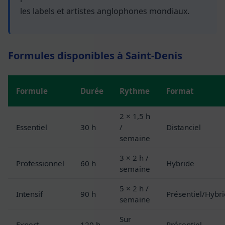
les labels et artistes anglophones mondiaux.
Formules disponibles à Saint-Denis
Formule
Durée
Rythme
Format
2 × 1,5 h
Essentiel
30 h
/
Distanciel
semaine
3 × 2 h /
Professionnel
60 h
Hybride
semaine
5 × 2 h /
Intensif
90 h
Présentiel/Hybr
semaine
Sur
Expert
120 h
Présentiel