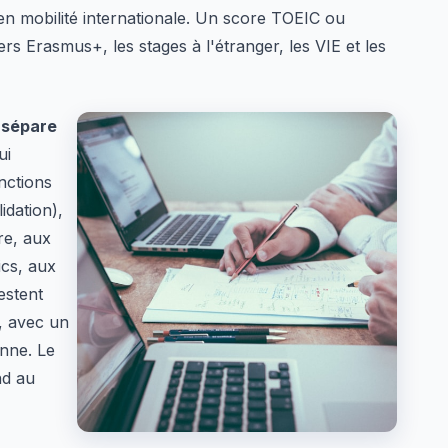
 en mobilité internationale. Un score TOEIC ou
rs Erasmus+, les stages à l'étranger, les VIE et les
 sépare
ui
nctions
idation),
re, aux
cs, aux
estent
, avec un
enne. Le
nd au