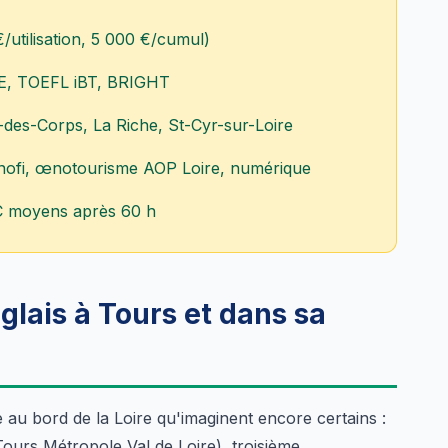
/utilisation, 5 000 €/cumul)
LOE, TOEFL iBT, BRIGHT
-des-Corps, La Riche, St-Cyr-sur-Loire
anofi, œnotourisme AOP Loire, numérique
C moyens après 60 h
glais à Tours et dans sa
 au bord de la Loire qu'imaginent encore certains :
ours Métropole Val de Loire), troisième