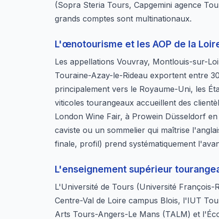
(Sopra Steria Tours, Capgemini agence Tour
grands comptes sont multinationaux.
L'œnotourisme et les AOP de la Loir
Les appellations Vouvray, Montlouis-sur-Loi
Touraine-Azay-le-Rideau exportent entre 3
principalement vers le Royaume-Uni, les Ét
viticoles tourangeaux accueillent des client
London Wine Fair, à Prowein Düsseldorf en
caviste ou un sommelier qui maîtrise l'anglais
finale, profil) prend systématiquement l'av
L'enseignement supérieur tourangea
L'Université de Tours (Université François-
Centre-Val de Loire campus Blois, l'IUT To
Arts Tours-Angers-Le Mans (TALM) et l'É