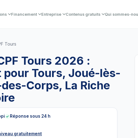
ions
Financement
Entreprise
Contenus gratuits
Qui sommes-no
PF Tours
CPF Tours 2026 :
t pour Tours, Joué-lès-
e-des-Corps, La Riche
ire
opi
Réponse sous 24 h
niveau gratuitement