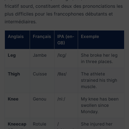
fricatif sourd, constituent deux des prononciations les
plus difficiles pour les francophones débutants et
intermédiaires.
Anglais
Français
IPA (en-
Exemple
GB)
Leg
Jambe
/lɛɡ/
She broke her leg
in three places.
Thigh
Cuisse
/θaɪ/
The athlete
strained his thigh
muscle.
Knee
Genou
/niː/
My knee has been
swollen since
Monday.
Kneecap
Rotule
/
She injured her