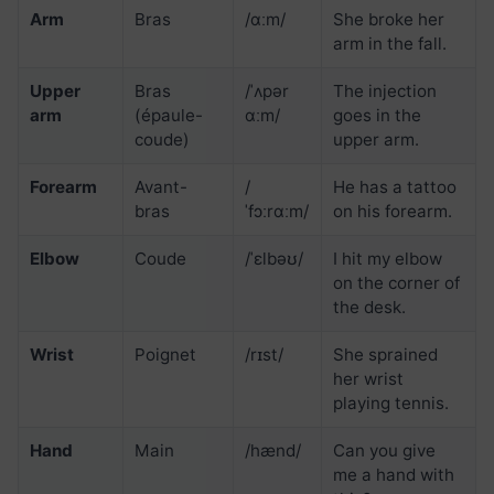
Arm
Bras
/ɑːm/
She broke her
arm in the fall.
Upper
Bras
/ˈʌpər
The injection
arm
(épaule-
ɑːm/
goes in the
coude)
upper arm.
Forearm
Avant-
/
He has a tattoo
bras
ˈfɔːrɑːm/
on his forearm.
Elbow
Coude
/ˈɛlbəʊ/
I hit my elbow
on the corner of
the desk.
Wrist
Poignet
/rɪst/
She sprained
her wrist
playing tennis.
Hand
Main
/hænd/
Can you give
me a hand with