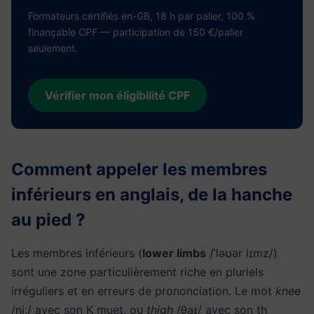
Formateurs certifiés en-GB, 18 h par palier, 100 %
finançable CPF — participation de 150 €/palier
seulement.
Vérifier mon éligibilité CPF
Comment appeler les membres
inférieurs en anglais, de la hanche
au pied ?
Les membres inférieurs (
lower limbs
/ˈləʊər lɪmz/)
sont une zone particulièrement riche en pluriels
irréguliers et en erreurs de prononciation. Le mot
knee
/niː/ avec son K muet, ou
thigh
/θaɪ/ avec son th