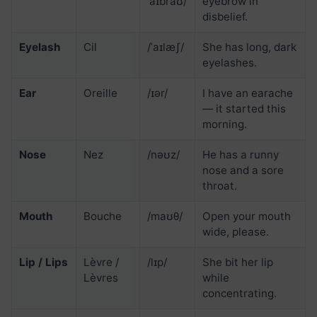
ˈaɪbraʊ/
eyebrow in
disbelief.
Eyelash
Cil
/ˈaɪlæʃ/
She has long, dark
eyelashes.
Ear
Oreille
/ɪər/
I have an earache
— it started this
morning.
Nose
Nez
/nəʊz/
He has a runny
nose and a sore
throat.
Mouth
Bouche
/maʊθ/
Open your mouth
wide, please.
Lip / Lips
Lèvre /
/lɪp/
She bit her lip
Lèvres
while
concentrating.