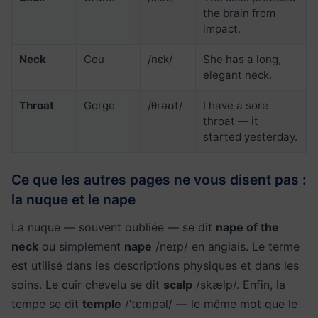
the brain from
impact.
Neck
Cou
/nɛk/
She has a long,
elegant neck.
Throat
Gorge
/θrəʊt/
I have a sore
throat — it
started yesterday.
Ce que les autres pages ne vous disent pas :
la nuque et le nape
La nuque — souvent oubliée — se dit
nape of the
neck
ou simplement
nape
/neɪp/ en anglais. Le terme
est utilisé dans les descriptions physiques et dans les
soins. Le cuir chevelu se dit
scalp
/skælp/. Enfin, la
tempe se dit
temple
/ˈtɛmpəl/ — le même mot que le