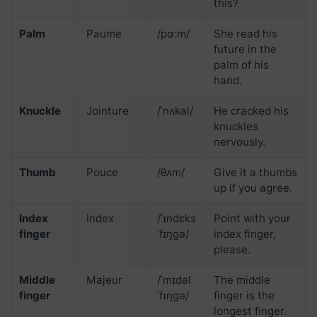
this?
Palm
Paume
/pɑːm/
She read his
future in the
palm of his
hand.
Knuckle
Jointure
/ˈnʌkəl/
He cracked his
knuckles
nervously.
Thumb
Pouce
/θʌm/
Give it a thumbs
up if you agree.
Index
Index
/ˈɪndɛks
Point with your
finger
ˈfɪŋgə/
index finger,
please.
Middle
Majeur
/ˈmɪdəl
The middle
finger
ˈfɪŋgə/
finger is the
longest finger.