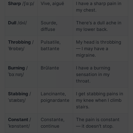
Sharp
/ʃɑːp/
Vive, aiguë
I have a sharp pain in
my chest.
Dull
/dʌl/
Sourde,
There's a dull ache in
diffuse
my lower back.
Throbbing
/
Pulsatile,
My head is throbbing
ˈθrɒbɪŋ/
battante
— I may have a
migraine.
Burning
/
Brûlante
I have a burning
ˈbɜːnɪŋ/
sensation in my
throat.
Stabbing
/
Lancinante,
I get stabbing pains in
ˈstæbɪŋ/
poignardante
my knee when I climb
stairs.
Constant
/
Constante,
The pain is constant
ˈkɒnstənt/
continue
— it doesn't stop.