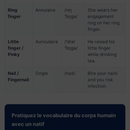
Ring
Annulaire
/rɪŋ
She wears her
finger
ˈfɪŋgə/
engagement
ring on her ring
finger.
Little
Auriculaire
/ˈlɪtəl
He raised his
finger /
ˈfɪŋgə/
little finger
Pinky
while drinking
tea.
Nail /
Ongle
/neɪl/
Bite your nails
Fingernail
and you risk
infection.
Pratiquez le vocabulaire du corps humain
avec un natif