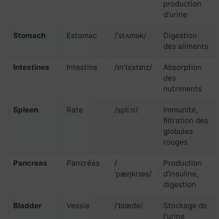
production
d'urine
Stomach
Estomac
/ˈstʌmək/
Digestion
des aliments
Intestines
Intestins
/ɪnˈtɛstɪnz/
Absorption
des
nutriments
Spleen
Rate
/spliːn/
Immunité,
filtration des
globules
rouges
Pancreas
Pancréas
/
Production
ˈpæŋkrɪəs/
d'insuline,
digestion
Bladder
Vessie
/ˈblædə/
Stockage de
l'urine