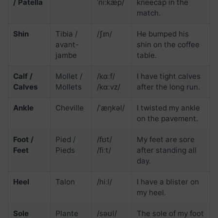
/ Patella
ˈniːkæp/
kneecap in the
match.
Shin
Tibia /
/ʃɪn/
He bumped his
avant-
shin on the coffee
jambe
table.
Calf /
Mollet /
/kɑːf/
I have tight calves
Calves
Mollets
/kɑːvz/
after the long run.
Ankle
Cheville
/ˈæŋkəl/
I twisted my ankle
on the pavement.
Foot /
Pied /
/fʊt/
My feet are sore
Feet
Pieds
/fiːt/
after standing all
day.
Heel
Talon
/hiːl/
I have a blister on
my heel.
Sole
Plante
/səʊl/
The sole of my foot