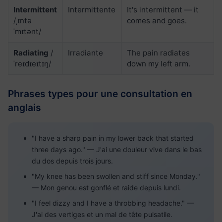
Intermittent
Intermittente
It's intermittent — it
/ˌɪntə
comes and goes.
ˈmɪtənt/
Radiating
/
Irradiante
The pain radiates
ˈreɪdɪeɪtɪŋ/
down my left arm.
Phrases types pour une consultation en
anglais
"I have a sharp pain in my lower back that started
three days ago." — J'ai une douleur vive dans le bas
du dos depuis trois jours.
"My knee has been swollen and stiff since Monday."
— Mon genou est gonflé et raide depuis lundi.
"I feel dizzy and I have a throbbing headache." —
J'ai des vertiges et un mal de tête pulsatile.