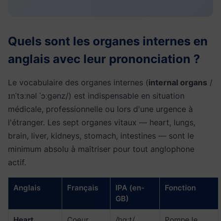
Quels sont les organes internes en
anglais avec leur prononciation ?
Le vocabulaire des organes internes (
internal organs
/
ɪnˈtɜːnəl ˈɔːɡənz/) est indispensable en situation
médicale, professionnelle ou lors d'une urgence à
l'étranger. Les sept organes vitaux — heart, lungs,
brain, liver, kidneys, stomach, intestines — sont le
minimum absolu à maîtriser pour tout anglophone
actif.
Anglais
Français
IPA (en-
Fonction
GB)
Heart
Coeur
/hɑːt/
Pompe le