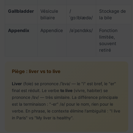
Gallbladder
Vésicule
/
Stockage de
biliaire
ˈɡɔːlblædə/
la bile
Appendix
Appendice
/əˈpɛndɪks/
Fonction
limitée,
souvent
retiré
Piège : liver vs to live
Liver
(foie) se prononce /ˈlɪvə/ — le "i" est bref, le "er"
final est réduit. Le verbe
to live
(vivre, habiter) se
prononce /lɪv/ — très similaire. La différence principale
est la terminaison : "-er" /ə/ pour le nom, rien pour le
verbe. En phrase, le contexte élimine l'ambiguïté : "I live
in Paris" vs "My liver is healthy".