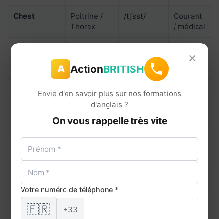
Chest
Poitrine /
/tʃɛst/
Courant
Thorax
/ médical
Back
Dos
/bæk/
Courant
×
Action
BRITISH
A
Waist
Taille
/weɪst/
Courant
Hip
Hanche
/hɪp/
Courant
Envie d'en savoir plus sur nos formations
d'anglais ?
Abdomen
Abdomen
/
Médical
On vous rappelle très vite
ˈæbdəmən/
Belly /
Ventre
/ˈbɛli/ /
Fam. /
Stomach
ˈstʌmək/
courant
Spine /
Colonne
/spaɪn/
Médical
Backbone
vertébrale
/ courant
Votre numéro de téléphone *
Rib / Ribs
Côte /
/rɪb/
Courant
🇫🇷
+33
Côtes
/ médical