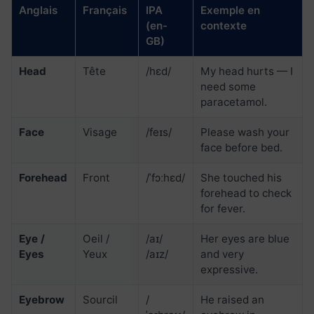
Anglais
Français
IPA
Exemple en
(en-
contexte
GB)
Head
Tête
/hɛd/
My head hurts — I
need some
paracetamol.
Face
Visage
/feɪs/
Please wash your
face before bed.
Forehead
Front
/ˈfɔːhɛd/
She touched his
forehead to check
for fever.
Eye /
Oeil /
/aɪ/
Her eyes are blue
Eyes
Yeux
/aɪz/
and very
expressive.
Eyebrow
Sourcil
/
He raised an