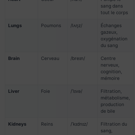
sang dans
tout le corps
Lungs
Poumons
/lʌŋz/
Échanges
gazeux,
oxygénation
du sang
Brain
Cerveau
/breɪn/
Centre
nerveux,
cognition,
mémoire
Liver
Foie
/ˈlɪvə/
Filtration,
métabolisme,
production
de bile
Kidneys
Reins
/ˈkɪdnɪz/
Filtration du
sang,