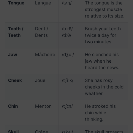
Tongue
Langue
/tʌŋ/
The tongue is the
strongest muscle
relative to its size.
Tooth /
Dent /
/tuːθ/
Brush your teeth
Teeth
Dents
/tiːθ/
twice a day for
two minutes.
Jaw
Mâchoire
/dʒɔː/
He clenched his
jaw when he
heard the news.
Cheek
Joue
/tʃiːk/
She has rosy
cheeks in the cold
weather.
Chin
Menton
/tʃɪn/
He stroked his
chin while
thinking.
Skull
Crâne
/skʌl/
The skull protects