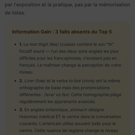
par l'exposition et la pratique, pas par la mémorisation
de listes.
Information Gain : 3 faits absents du Top 5
1.
Le mot
thigh
/θaɪ/ (cuisse) contient le son "th"
fricatif sourd — l'un des deux sons anglais les plus
difficiles pour les francophones, n'existant pas en
français. Le maîtriser change la perception de votre
niveau.
2.
Liver
(foie) et le verbe
to live
(vivre) ont la même
orthographe de base mais des prononciations
différentes : /lɪvə/ vs /lɪv/. Cette homographie piège
régulièrement les apprenants avancés.
3.
En anglais britannique,
stomach
désigne
l'estomac médical ET le ventre dans la conversation
courante. L'américain utilise souvent
belly
pour le
ventre. Cette nuance de registre change le niveau