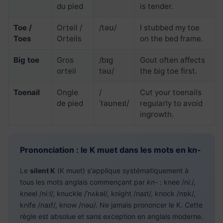
du pied
is tender.
Toe /
Orteil /
/təʊ/
I stubbed my toe
Toes
Orteils
on the bed frame.
Big toe
Gros
/bɪɡ
Gout often affects
orteil
təʊ/
the big toe first.
Toenail
Ongle
/
Cut your toenails
de pied
ˈtəʊneɪl/
regularly to avoid
ingrowth.
Prononciation : le K muet dans les mots en kn-
Le
silent K
(K muet) s'applique systématiquement à
tous les mots anglais commençant par
kn-
: knee /niː/,
kneel /niːl/, knuckle /ˈnʌkəl/, knight /naɪt/, knock /nɒk/,
knife /naɪf/, know /nəʊ/. Ne jamais prononcer le K. Cette
règle est absolue et sans exception en anglais moderne.