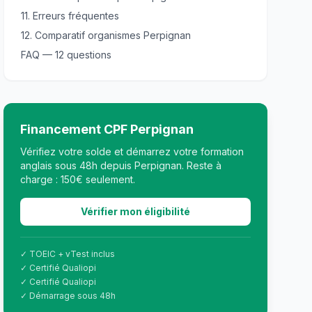
11. Erreurs fréquentes
12. Comparatif organismes Perpignan
FAQ — 12 questions
Financement CPF Perpignan
Vérifiez votre solde et démarrez votre formation
anglais sous 48h depuis Perpignan. Reste à
charge : 150€ seulement.
Vérifier mon éligibilité
✓ TOEIC + vTest inclus
✓ Certifié Qualiopi
✓ Certifié Qualiopi
✓ Démarrage sous 48h