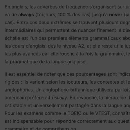
En anglais, les adverbes de fréquence s'organisent sur un
va de
always
(toujours, 100 % des cas) jusqu'à
never
(ja
cas). Entre ces deux extrêmes se trouvent plusieurs deg
intermédiaires qui permettent de nuancer finement le dis
échelle est l'un des premiers éléments grammaticaux ab
les cours d'anglais, dès le niveau A2, et elle reste utile 
les plus avancés car elle touche à la fois la grammaire, l
la pragmatique de la langue anglaise.
Il est essentiel de noter que ces pourcentages sont indic
rigides : ils varient selon les locuteurs, les contextes et l
anglophones. Un anglophone britannique utilisera parfoi
américain préférerait
usually
. En revanche, la hiérarchie
est stable et universellement partagée dans la langue an
Pour les examens comme le TOEIC ou le VTEST, connaître
est indispensable pour répondre correctement aux quest
grammaire et de compréhension.