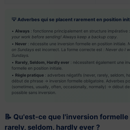
💡 Adverbes qui se placent rarement en position init
•
Always
: fonctionne principalement en structure impérative 
your work before sending! Always keep a backup copy.
•
Never
: nécessite une inversion formelle en position initiale.
N
on Sundays
est incorrect. La forme correcte est :
Never do I w
Sundays.
•
Rarely, Seldom, Hardly ever
: nécessitent également une in
formelle en position initiale.
•
Règle pratique
: adverbes négatifs (never, rarely, seldom, h
début de phrase → inversion formelle obligatoire. Adverbes pos
(sometimes, usually, often, occasionally, normally) → début d
possible sans inversion.
📝 Qu'est-ce que l'inversion formelle
rarely, seldom, hardly ever ?