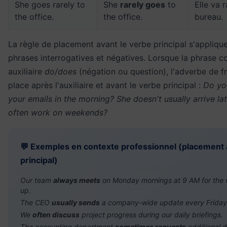
She goes rarely to
She
rarely goes
to
Elle va 
the office.
the office.
bureau.
La règle de placement avant le verbe principal s'applique
phrases interrogatives et négatives. Lorsque la phrase 
auxiliaire
do/does
(négation ou question), l'adverbe de 
place après l'auxiliaire et avant le verbe principal :
Do yo
your emails in the morning? She doesn't usually arrive la
often work on weekends?
💬 Exemples en contexte professionnel (placement 
principal)
Our team
always meets
on Monday mornings at 9 AM for the 
up.
The CEO
usually sends
a company-wide update every Friday 
We
often discuss
project progress during our daily briefings.
The accounting department
sometimes requests
additional 