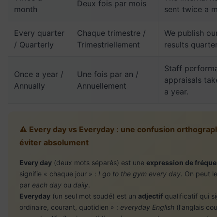
Deux fois par mois
month
sent twice a 
Every quarter
Chaque trimestre /
We publish our
/ Quarterly
Trimestriellement
results quarter
Staff perform
Once a year /
Une fois par an /
appraisals ta
Annually
Annuellement
a year.
⚠️ Every day vs Everyday : une confusion orthograp
éviter absolument
Every day
(deux mots séparés) est une
expression de fréqu
signifie « chaque jour » :
I go to the gym every day.
On peut le
par
each day
ou
daily
.
Everyday
(un seul mot soudé) est un
adjectif
qualificatif qui si
ordinaire, courant, quotidien » :
everyday English
(l'anglais cou