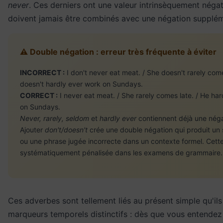
never
. Ces derniers ont une valeur intrinsèquement négat
doivent jamais être combinés avec une négation supplém
⚠️ Double négation : erreur très fréquente à éviter
INCORRECT :
I don't never eat meat. / She doesn't rarely come
doesn't hardly ever work on Sundays.
CORRECT :
I never eat meat. / She rarely comes late. / He ha
on Sundays.
Never, rarely, seldom
et
hardly ever
contiennent déjà une négat
Ajouter
don't/doesn't
crée une double négation qui produit un s
ou une phrase jugée incorrecte dans un contexte formel. Cette
systématiquement pénalisée dans les examens de grammaire.
Ces adverbes sont tellement liés au présent simple qu'ils
marqueurs temporels distinctifs : dès que vous entendez 