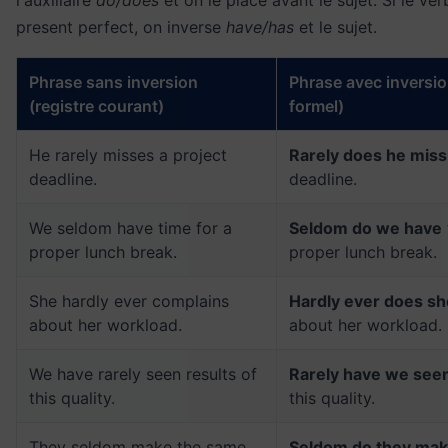
l'auxiliaire
do/does
et on le place avant le sujet. Si le ver
present perfect, on inverse
have/has
et le sujet.
Phrase sans inversion
Phrase avec inversio
(registre courant)
formel)
He rarely misses a project
Rarely does he miss
deadline.
deadline.
We seldom have time for a
Seldom do we have
proper lunch break.
proper lunch break.
She hardly ever complains
Hardly ever does sh
about her workload.
about her workload.
We have rarely seen results of
Rarely have we see
this quality.
this quality.
They seldom make the same
Seldom do they ma