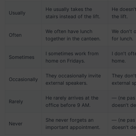
He usually takes the
He doesn't
Usually
stairs instead of the lift.
the lift.
We often have lunch
We don't o
Often
together in the canteen.
for lunch.
I sometimes work from
I don't of
Sometimes
home on Fridays.
home.
They occasionally invite
They don't
Occasionally
external speakers.
external s
He rarely arrives at the
— (ne pas 
Rarely
office before 9 AM.
doesn't de
She never forgets an
— (ne pas 
Never
important appointment.
doesn't de