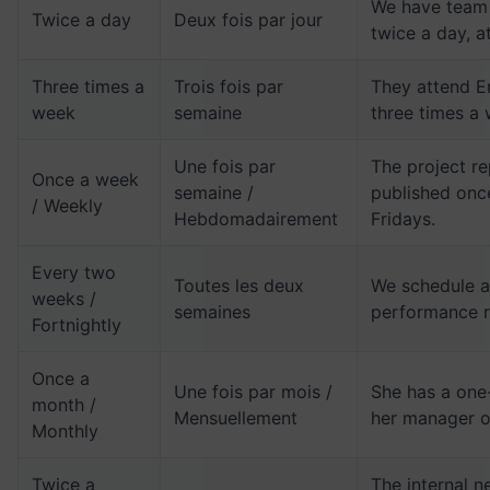
We have team 
Twice a day
Deux fois par jour
twice a day, a
Three times a
Trois fois par
They attend En
week
semaine
three times a
Une fois par
The project re
Once a week
semaine /
published onc
/ Weekly
Hebdomadairement
Fridays.
Every two
Toutes les deux
We schedule a 
weeks /
semaines
performance r
Fortnightly
Once a
Une fois par mois /
She has a one
month /
Mensuellement
her manager o
Monthly
Twice a
The internal n