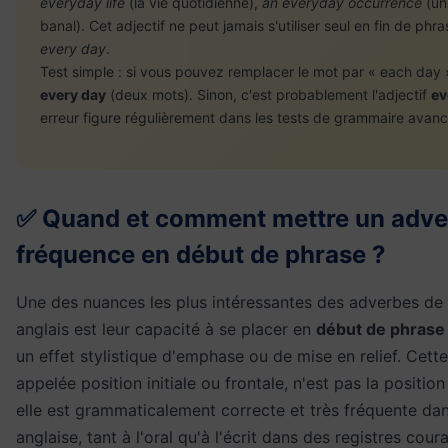
everyday life
(la vie quotidienne),
an everyday occurrence
(un
banal). Cet adjectif ne peut jamais s'utiliser seul en fin de p
every day
.
Test simple : si vous pouvez remplacer le mot par « each day »,
every day
(deux mots). Sinon, c'est probablement l'adjectif
ev
erreur figure régulièrement dans les tests de grammaire avanc
✅ Quand et comment mettre un adve
fréquence en début de phrase ?
Une des nuances les plus intéressantes des adverbes de
anglais est leur capacité à se placer en
début de phrase
un effet stylistique d'emphase ou de mise en relief. Cette
appelée position initiale ou frontale, n'est pas la positio
elle est grammaticalement correcte et très fréquente dan
anglaise, tant à l'oral qu'à l'écrit dans des registres cour