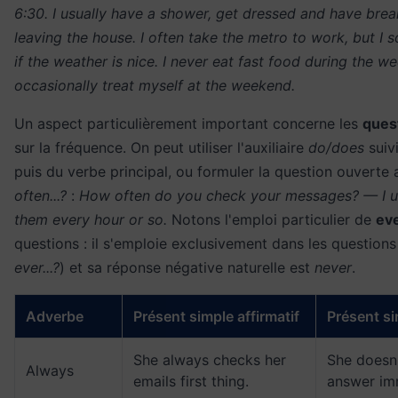
6:30. I usually have a shower, get dressed and have brea
leaving the house. I often take the metro to work, but I
if the weather is nice. I never eat fast food during the we
occasionally treat myself at the weekend.
Un aspect particulièrement important concerne les
ques
sur la fréquence. On peut utiliser l'auxiliaire
do/does
suivi
puis du verbe principal, ou formuler la question ouverte
often...?
:
How often do you check your messages? — I u
them every hour or so.
Notons l'emploi particulier de
ev
questions : il s'emploie exclusivement dans les questions
ever...?
) et sa réponse négative naturelle est
never
.
Adverbe
Présent simple affirmatif
Présent si
She always checks her
She doesn
Always
emails first thing.
answer im