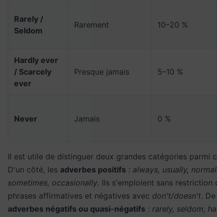
Rarely /
Rarement
10–20 %
Seldom
Hardly ever
/ Scarcely
Presque jamais
5–10 %
ever
Never
Jamais
0 %
Il est utile de distinguer deux grandes catégories parmi 
D'un côté, les
adverbes positifs
:
always, usually, normall
sometimes, occasionally
. Ils s'emploient sans restriction
phrases affirmatives et négatives avec
don't/doesn't
. De
adverbes négatifs ou quasi-négatifs
:
rarely, seldom, ha