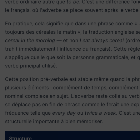
verbe ordinaire autre que
to be
. C'est une différence fo
le français, où l'adverbe se place souvent après le verbe
En pratique, cela signifie que dans une phrase comme «
toujours des céréales le matin », la traduction anglaise 
cereal in the morning
— et non
I eat always cereal
(ordre
trahit immédiatement l'influence du français). Cette règl
s'applique quelle que soit la personne grammaticale, et q
verbe principal utilisé.
Cette position pré-verbale est stable même quand la p
plusieurs éléments : complément de temps, complément 
nominal complexe en sujet. L'adverbe reste collé au verbe 
se déplace pas en fin de phrase comme le ferait une exp
fréquence telle que
every day
ou
twice a week
. C'est un
structurelle importante à bien mémoriser.
Structure