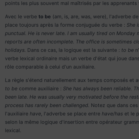
points les plus souvent mal maîtrisés par les apprenants
Avec le verbe
to be
(am, is, are, was, were), l'adverbe d
place toujours après la forme conjuguée du verbe :
She i
punctual. He is never late. I am usually tired on Monday
reports are often incomplete. The office is sometimes cl
holidays.
Dans ce cas, la logique est la suivante :
to be
n'
verbe lexical ordinaire mais un verbe d'état qui joue dan
rôle comparable à celui d'un auxiliaire.
La règle s'étend naturellement aux temps composés et 
to be
comme auxiliaire :
She has always been reliable. T
been late. He was usually very motivated before the rest
process has rarely been challenged.
Notez que dans ces
l'auxiliaire
have
, l'adverbe se place entre
have/has
et le 
selon la même logique d'insertion entre opérateur gramm
lexical.