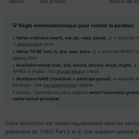
MIGHT
the project.
besoin de vo
💡 Règle mnémotechnique pour retenir la position
•
Verbe ordinaire (work, eat, go, read, speak...)
→ adverbe A
:
I
always work
hard.
•
Verbe TO BE (am, is, are, was, were...)
→ adverbe APRÈS to
always
kind.
•
Auxiliaire modal (can, will, would, should, must, might...)
APRÈS le modal :
You
should always
check.
•
Auxiliaire HAVE (have/has + participe passé)
→ adverbe ent
participe :
She
has always been
reliable.
• Astuce : l'adverbe se place toujours
entre l'opérateur gramm
verbe lexical principal
.
Cette distinction est testée régulièrement dans les secti
grammaire du TOEIC Part 5 et 6. Une question typique 