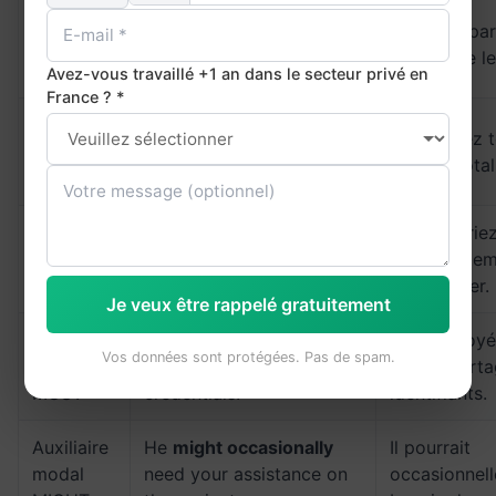
Auxiliaire
She
can sometimes
work
Elle peut par
modal
remotely on Fridays.
à distance l
CAN
Avez-vous travaillé +1 an dans le secteur privé en
France ? *
Auxiliaire
You
will always
have our
Vous aurez t
modal
full support on this
soutien total
WILL
project.
Auxiliaire
You
should always
Vous devriez
modal
proofread your emails
relire vos e
SHOULD
before sending.
les envoyer.
Je veux être rappelé gratuitement
Auxiliaire
Employees
must never
Les employé
Vos données sont protégées. Pas de spam.
modal
share their login
jamais parta
MUST
credentials.
identifiants.
Auxiliaire
He
might occasionally
Il pourrait
modal
need your assistance on
occasionnell