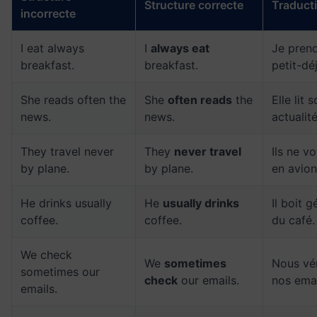
Structure correcte
Traduct
incorrecte
I eat always
I
always eat
Je prend
breakfast.
breakfast.
petit-dé
She reads often the
She
often reads
the
Elle lit 
news.
news.
actualité
They travel never
They
never travel
Ils ne v
by plane.
by plane.
en avion
He drinks usually
He
usually drinks
Il boit 
coffee.
coffee.
du café.
We check
We
sometimes
Nous vér
sometimes our
check
our emails.
nos emai
emails.