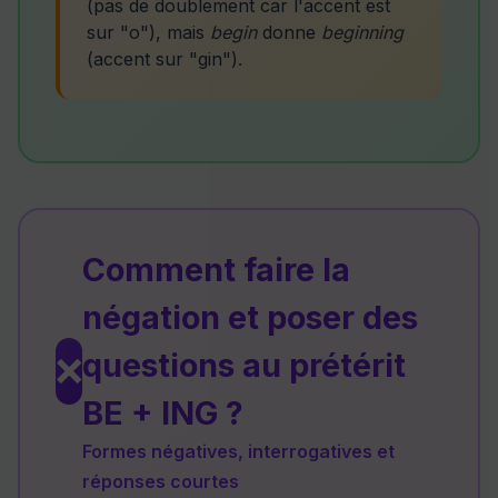
(pas de doublement car l'accent est
sur "o"), mais
begin
donne
beginning
(accent sur "gin").
Comment faire la
négation et poser des
questions au prétérit
❌
BE + ING ?
Formes négatives, interrogatives et
réponses courtes