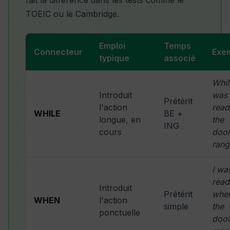
fait la différence dans les tests comme le
TOEIC ou le Cambridge.
Emploi
Temps
Connecteur
Exe
typique
associé
Whil
Introduit
was
Prétérit
l'action
read
WHILE
BE +
longue, en
the
ING
cours
door
rang
I wa
read
Introduit
Prétérit
whe
WHEN
l'action
simple
the
ponctuelle
door