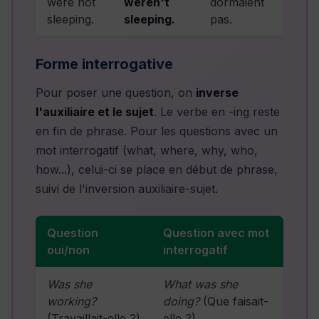
were not
weren't
dormaient
sleeping.
sleeping.
pas.
Forme interrogative
Pour poser une question, on
inverse
l'auxiliaire et le sujet
. Le verbe en -ing reste
en fin de phrase. Pour les questions avec un
mot interrogatif (what, where, why, who,
how...), celui-ci se place en début de phrase,
suivi de l'inversion auxiliaire-sujet.
Question
Question avec mot
oui/non
interrogatif
Was she
What was she
working?
doing?
(Que faisait-
(Travaillait-elle ?)
elle ?)