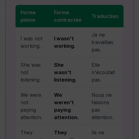
Forme
Forme
Traduction
pleine
contractée
Je ne
I was not
I wasn't
travaillais
working.
working.
pas.
She was
She
Elle
not
wasn't
n'écoutait
listening.
listening.
pas.
We were
We
Nous ne
not
weren't
faisions
paying
paying
pas
attention.
attention.
attention.
They
They
Ils ne