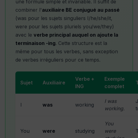
une formule simple et invariable. Il suffit de
combiner l'
auxiliaire BE conjugué au passé
(was pour les sujets singuliers I/he/she/it,
were pour les sujets pluriels you/we/they)
avec le
verbe principal auquel on ajoute la
terminaison -ing
. Cette structure est la
même pour tous les verbes, sans exception
de verbes irréguliers pour ce temps.
Verbe +
Exemple
Sujet
Auxiliaire
ING
complet
I was
I
was
working
working.
t
You
You
were
studying
were
T