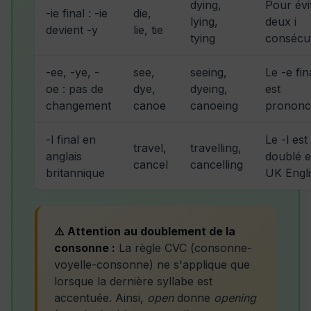
dying,
Pour évi
-ie final : -ie
die,
lying,
deux i
devient -y
lie, tie
tying
consécut
-ee, -ye, -
see,
seeing,
Le -e fin
oe : pas de
dye,
dyeing,
est
changement
canoe
canoeing
prononc
-l final en
Le -l est
travel,
travelling,
anglais
doublé 
cancel
cancelling
britannique
UK Engl
⚠️ Attention au doublement de la
consonne :
La règle CVC (consonne-
voyelle-consonne) ne s'applique que
lorsque la dernière syllabe est
accentuée. Ainsi,
open
donne
opening