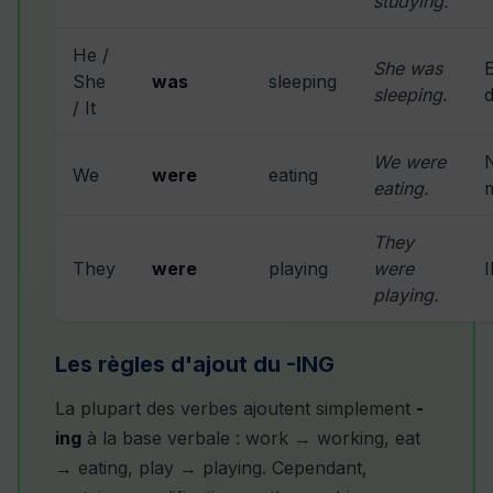
studying.
He /
She was
E
She
was
sleeping
sleeping.
d
/ It
We were
We
were
eating
eating.
They
They
were
playing
were
I
playing.
Les règles d'ajout du -ING
La plupart des verbes ajoutent simplement
-
ing
à la base verbale : work → working, eat
→ eating, play → playing. Cependant,