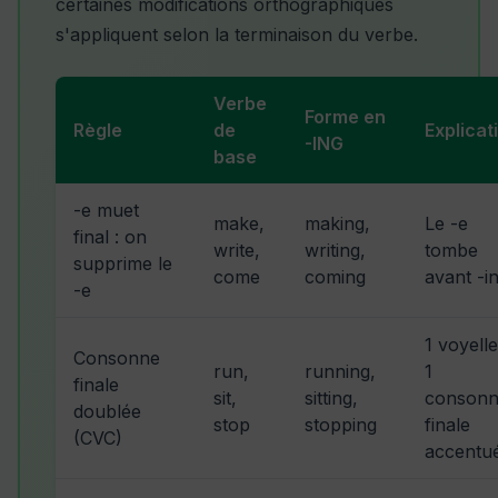
certaines modifications orthographiques
s'appliquent selon la terminaison du verbe.
Verbe
Forme en
Règle
de
Explicat
-ING
base
-e muet
make,
making,
Le -e
final : on
write,
writing,
tombe
supprime le
come
coming
avant -i
-e
1 voyell
Consonne
run,
running,
1
finale
sit,
sitting,
conson
doublée
stop
stopping
finale
(CVC)
accentu