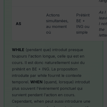
rang
As I
Actions
Prétérit
leav
simultanées,
BE +
AS
I no
au moment
ING ou
the
où
simple
lette
WHILE
(pendant que) introduit presque
toujours l'action longue, celle qui est en
cours. Il est donc naturellement suivi du
prétérit en BE + ING. La proposition
introduite par while fournit le contexte
temporel.
WHEN
(quand, lorsque) introduit
plus souvent l'événement ponctuel qui
survient pendant l'action en cours.
Cependant, when peut aussi introduire une