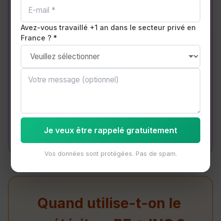
💡 Dialogue type :
–
Were you sleeping when I called?
(Tu
Avez-vous travaillé +1 an dans le secteur privé en
France ? *
dormais quand j'ai appelé ?)
–
No, I wasn't. I was watching a movie.
(Non. Je regardais un film.)
–
What were the children doing?
(Que
faisaient les enfants ?)
–
They were playing in the garden.
(Ils
jouaient dans le jardin.)
Je veux être rappelé gratuitement
Vos données sont protégées. Pas de spam.
Quand utilise-t-on le