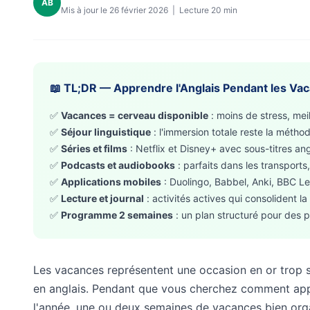
AB
Mis à jour le 26 février 2026 | Lecture 20 min
📖 TL;DR — Apprendre l'Anglais Pendant les Va
✅
Vacances = cerveau disponible
: moins de stress, mei
✅
Séjour linguistique
: l'immersion totale reste la méthod
✅
Séries et films
: Netflix et Disney+ avec sous-titres an
✅
Podcasts et audiobooks
: parfaits dans les transports
✅
Applications mobiles
: Duolingo, Babbel, Anki, BBC Le
✅
Lecture et journal
: activités actives qui consolident l
✅
Programme 2 semaines
: un plan structuré pour des p
Les vacances représentent une occasion en or trop s
en anglais. Pendant que vous cherchez comment appr
l'année, une ou deux semaines de vacances bien org