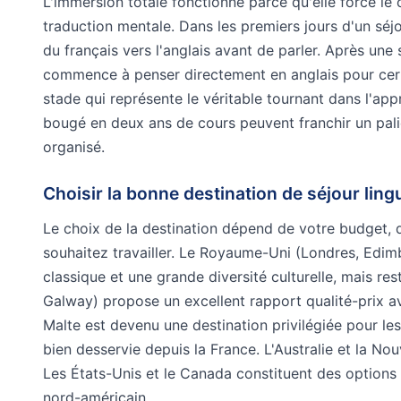
L'immersion totale fonctionne parce qu'elle force le
traduction mentale. Dans les premiers jours d'un séj
du français vers l'anglais avant de parler. Après un
commence à penser directement en anglais pour certa
stade qui représente le véritable tournant dans l'ap
bougé en deux ans de cours peuvent franchir un palie
organisé.
Choisir la bonne destination de séjour ling
Le choix de la destination dépend de votre budget, d
souhaitez travailler. Le Royaume-Uni (Londres, Edimb
classique et une grande diversité culturelle, mais res
Galway) propose un excellent rapport qualité-prix a
Malte est devenu une destination privilégiée pour le
bien desservie depuis la France. L'Australie et la No
Les États-Unis et le Canada constituent des options a
nord-américain.