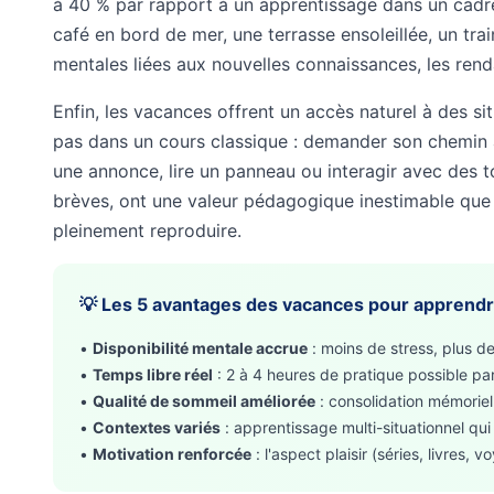
à 40 % par rapport à un apprentissage dans un cad
café en bord de mer, une terrasse ensoleillée, un tra
mentales liées aux nouvelles connaissances, les rend
Enfin, les vacances offrent un accès naturel à des s
pas dans un cours classique : demander son chemin
une annonce, lire un panneau ou interagir avec des t
brèves, ont une valeur pédagogique inestimable que 
pleinement reproduire.
💡 Les 5 avantages des vacances pour apprendre
•
Disponibilité mentale accrue
: moins de stress, plus d
•
Temps libre réel
: 2 à 4 heures de pratique possible par
•
Qualité de sommeil améliorée
: consolidation mémoriell
•
Contextes variés
: apprentissage multi-situationnel qui
•
Motivation renforcée
: l'aspect plaisir (séries, livres, 