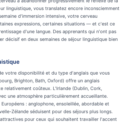
 cerveau à abandonner progressivement le réflexe de la
our linguistique, vous translatez encore inconsciemment
e semaine d'immersion intensive, votre cerveau
ines expressions, certaines situations — et c'est ce
prentissage d'une langue. Des apprenants qui n'ont pas
r décisif en deux semaines de séjour linguistique bien
uistique
e votre disponibilité et du type d'anglais que vous
ourg, Brighton, Bath, Oxford) offre un anglais
te relativement coûteux. L'Irlande (Dublin, Cork,
vec une atmosphère particulièrement accueillante.
s Européens : anglophone, ensoleillée, abordable et
uvelle-Zélande séduisent pour des séjours plus longs.
ttractives pour ceux qui souhaitent travailler l'accent