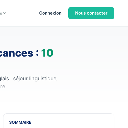
Connexion
Nous contacter
s
cances :
10
s : séjour linguistique,
ore
SOMMAIRE