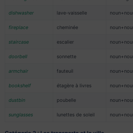
dishwasher
lave-vaisselle
noun+nou
fireplace
cheminée
noun+nou
staircase
escalier
noun+nou
doorbell
sonnette
noun+nou
armchair
fauteuil
noun+nou
bookshelf
étagère à livres
noun+nou
dustbin
poubelle
noun+nou
sunglasses
lunettes de soleil
noun+nou