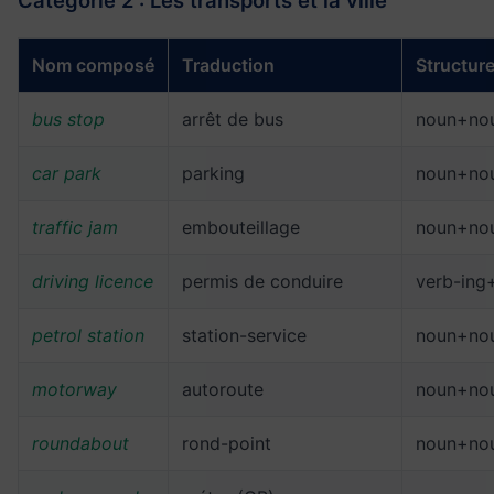
Catégorie 2 : Les transports et la ville
Nom composé
Traduction
Structur
bus stop
arrêt de bus
noun+no
car park
parking
noun+no
traffic jam
embouteillage
noun+no
driving licence
permis de conduire
verb-ing
petrol station
station-service
noun+no
motorway
autoroute
noun+no
roundabout
rond-point
noun+no