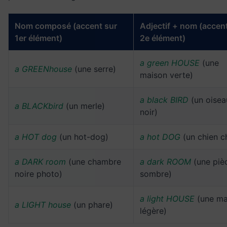
Nom composé (accent sur
Adjectif + nom (accen
1er élément)
2e élément)
a green HOUSE
(une
a GREENhouse
(une serre)
maison verte)
a black BIRD
(un oisea
a BLACKbird
(un merle)
noir)
a HOT dog
(un hot-dog)
a hot DOG
(un chien c
a DARK room
(une chambre
a dark ROOM
(une piè
noire photo)
sombre)
a light HOUSE
(une ma
a LIGHT house
(un phare)
légère)