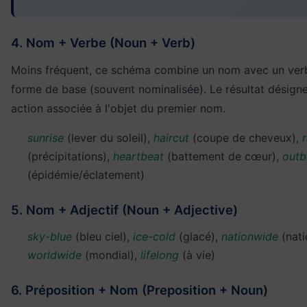
4. Nom + Verbe (Noun + Verb)
Moins fréquent, ce schéma combine un nom avec un verb
forme de base (souvent nominalisée). Le résultat désign
action associée à l'objet du premier nom.
sunrise
(lever du soleil),
haircut
(coupe de cheveux),
r
(précipitations),
heartbeat
(battement de cœur),
outb
(épidémie/éclatement)
5. Nom + Adjectif (Noun + Adjective)
sky-blue
(bleu ciel),
ice-cold
(glacé),
nationwide
(nati
worldwide
(mondial),
lifelong
(à vie)
6. Préposition + Nom (Preposition + Noun)