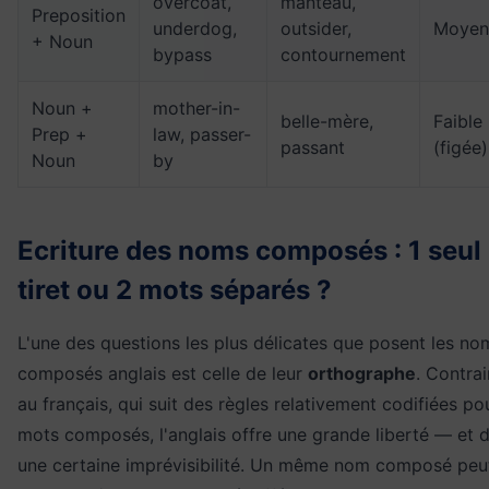
overcoat,
manteau,
Preposition
underdog,
outsider,
Moyen
+ Noun
bypass
contournement
Noun +
mother-in-
belle-mère,
Faible
Prep +
law, passer-
passant
(figée)
Noun
by
Ecriture des noms composés : 1 seul
tiret ou 2 mots séparés ?
L'une des questions les plus délicates que posent les no
composés anglais est celle de leur
orthographe
. Contra
au français, qui suit des règles relativement codifiées po
mots composés, l'anglais offre une grande liberté — et 
une certaine imprévisibilité. Un même nom composé peu