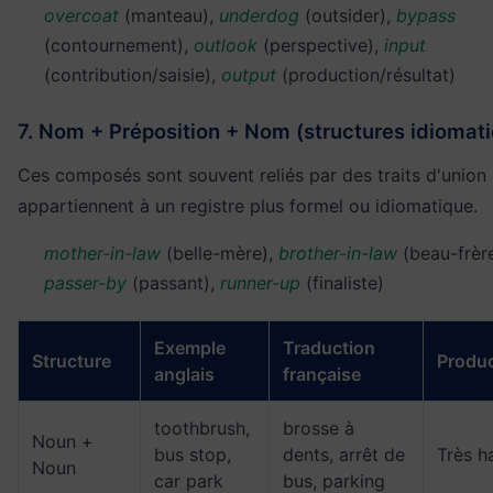
overcoat
(manteau),
underdog
(outsider),
bypass
(contournement),
outlook
(perspective),
input
(contribution/saisie),
output
(production/résultat)
7. Nom + Préposition + Nom (structures idiomat
Ces composés sont souvent reliés par des traits d'union 
appartiennent à un registre plus formel ou idiomatique.
mother-in-law
(belle-mère),
brother-in-law
(beau-frère
passer-by
(passant),
runner-up
(finaliste)
Exemple
Traduction
Structure
Produc
anglais
française
toothbrush,
brosse à
Noun +
bus stop,
dents, arrêt de
Très h
Noun
car park
bus, parking