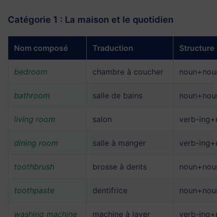
Catégorie 1 : La maison et le quotidien
Nom composé
Traduction
Structure
bedroom
chambre à coucher
noun+nou
bathroom
salle de bains
noun+nou
living room
salon
verb-ing+
dining room
salle à manger
verb-ing+
toothbrush
brosse à dents
noun+nou
toothpaste
dentifrice
noun+nou
washing machine
machine à laver
verb-ing+