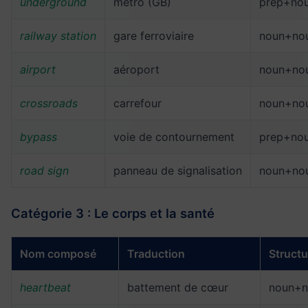
underground
métro (GB)
prep+no
railway station
gare ferroviaire
noun+no
airport
aéroport
noun+no
crossroads
carrefour
noun+no
bypass
voie de contournement
prep+no
road sign
panneau de signalisation
noun+no
Catégorie 3 : Le corps et la santé
Nom composé
Traduction
Structu
heartbeat
battement de cœur
noun+n