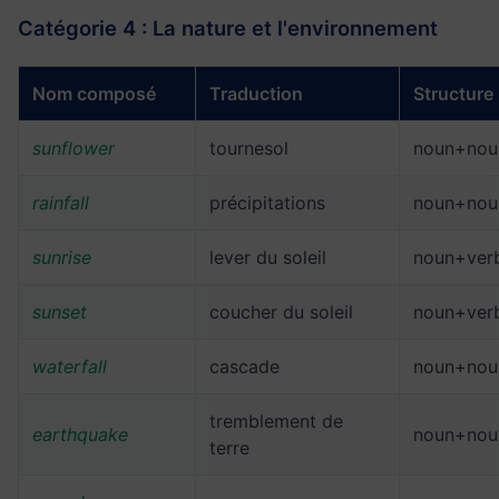
Catégorie 4 : La nature et l'environnement
Nom composé
Traduction
Structure
sunflower
tournesol
noun+nou
rainfall
précipitations
noun+nou
sunrise
lever du soleil
noun+ver
sunset
coucher du soleil
noun+ver
waterfall
cascade
noun+nou
tremblement de
earthquake
noun+nou
terre