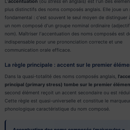
L'
accentuation
(ou
stress
en anglais) est l'un des élémen
plus distinctifs des noms composés anglais. Elle joue un 
fondamental : c'est souvent le seul moyen de distinguer à
un nom composé d'un groupe nominal ordinaire (adjectif
nom). Maîtriser l'accentuation des noms composés est 
indispensable pour une prononciation correcte et une
communication orale efficace.
La règle principale : accent sur le premier éléme
Dans la quasi-totalité des noms composés anglais,
l'acc
principal (primary stress) tombe sur le premier élémen
second élément reçoit un accent secondaire ou est rédui
Cette règle est quasi-universelle et constitue le marqueu
phonologique caractéristique du nom composé.
Accentuation des noms composés (majuscules =