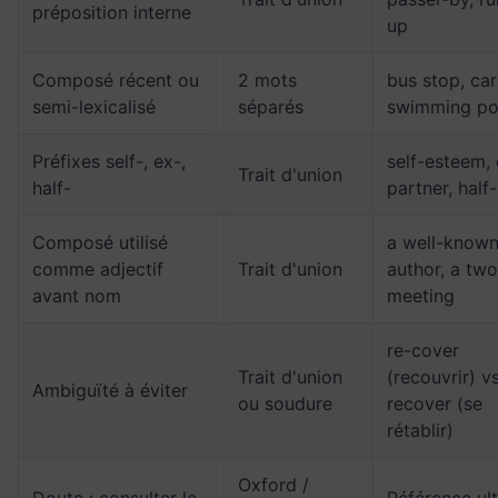
préposition interne
up
Composé récent ou
2 mots
bus stop, car
semi-lexicalisé
séparés
swimming po
Préfixes self-, ex-,
self-esteem, 
Trait d'union
half-
partner, half
Composé utilisé
a well-know
comme adjectif
Trait d'union
author, a tw
avant nom
meeting
re-cover
Trait d'union
(recouvrir) v
Ambiguïté à éviter
ou soudure
recover (se
rétablir)
Oxford /
Doute : consulter le
Référence ul