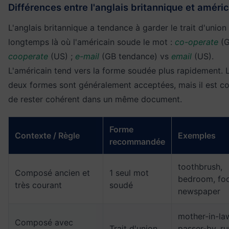
Différences entre l'anglais britannique et améri
L'anglais britannique a tendance à garder le trait d'union
longtemps là où l'américain soude le mot :
co-operate
(G
cooperate
(US) ;
e-mail
(GB tendance) vs
email
(US).
L'américain tend vers la forme soudée plus rapidement. 
deux formes sont généralement acceptées, mais il est co
de rester cohérent dans un même document.
Forme
Contexte / Règle
Exemples
recommandée
toothbrush,
Composé ancien et
1 seul mot
bedroom, foo
très courant
soudé
newspaper
mother-in-la
Composé avec
Trait d'union
passer-by, ru