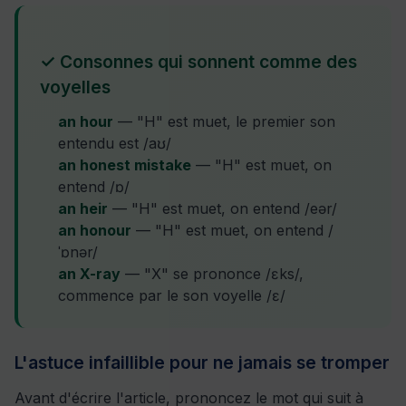
✓ Consonnes qui sonnent comme des
voyelles
an hour
— "H" est muet, le premier son
entendu est /aʊ/
an honest mistake
— "H" est muet, on
entend /ɒ/
an heir
— "H" est muet, on entend /eər/
an honour
— "H" est muet, on entend /
ˈɒnər/
an X-ray
— "X" se prononce /ɛks/,
commence par le son voyelle /ɛ/
L'astuce infaillible pour ne jamais se tromper
Avant d'écrire l'article, prononcez le mot qui suit à