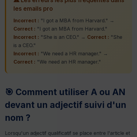
⚠ Les erreurs les plus fréquentes dans
les emails pro
Incorrect :
"I got a MBA from Harvard." →
Correct :
"I got an MBA from Harvard."
Incorrect :
"She is an CEO." →
Correct :
"She
is a CEO."
Incorrect :
"We need a HR manager." →
Correct :
"We need an HR manager."
🎯 Comment utiliser A ou AN
devant un adjectif suivi d'un
nom ?
Lorsqu'un adjectif qualificatif se place entre l'article et