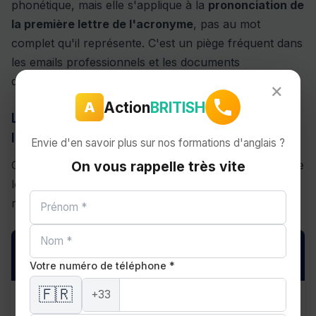
phonétique, mais elle s'applique à la
prononciation de
la première lettre de l'acronyme
, pas au mot
complet qu'il représente. C'est un piège fréquent dans
les emails professionnels et les documents
d'entreprise.
×
Action
BRITISH
A
La règle pour les sigles épelés lettre par
lettre
Envie d'en savoir plus sur nos formations d'anglais ?
Certains acronymes se prononcent en épelant chaque
On vous rappelle très vite
lettre (FBI, MBA, NGO, CEO). Pour ceux-là, on
regarde la prononciation de la
première lettre
:
1re lettre
Sigle
Son
Article
prononcée
Votre numéro de téléphone *
🇫🇷
+33
/ɛm/ →
MBA
M = "em"
an
MBA
voyelle