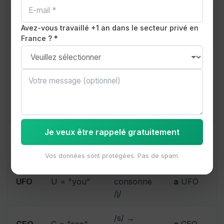
/ɛf/ →
an
FBI
Avez-vous travaillé +1 an dans le secteur privé en
FBI
F = "ef"
voyelle
agent
France ? *
/ɛn/ →
NGO
N = "en"
an
NGO
voyelle
/ɛm/ →
MP
M = "em"
an
MP
voyelle
Je veux être rappelé gratuitement
/eɪ/ →
an
HR
HR
H = "aitch"
voyelle
manager
Vos données sont protégées. Pas de spam.
/juː/ →
UFO
U = "you"
consonne
a
UFO
/j/
/s/ →