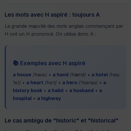
Les mots avec H aspiré : toujours A
La grande majorité des mots anglais commençant par
H ont un H prononcé. On utilise donc A :
📚 Exemples avec H aspiré
a house
/haʊs/ •
a hand
/hænd/ •
a hotel
/həʊ
ˈtɛl/ •
a heart
/hɑːt/ •
a hero
/ˈhɪərəʊ/ •
a
history book
•
a habit
•
a husband
•
a
hospital
•
a highway
Le cas ambigu de "historic" et "historical"