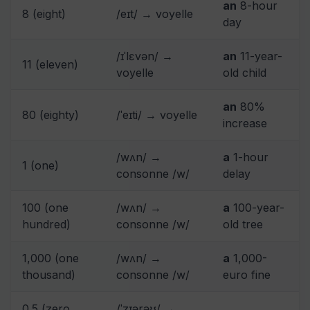
an
8-hour
8 (eight)
/eɪt/ → voyelle
day
/ɪˈlɛvən/ →
an
11-year-
11 (eleven)
voyelle
old child
an
80%
80 (eighty)
/ˈeɪti/ → voyelle
increase
/wʌn/ →
a
1-hour
1 (one)
consonne /w/
delay
100 (one
/wʌn/ →
a
100-year-
hundred)
consonne /w/
old tree
1,000 (one
/wʌn/ →
a
1,000-
thousand)
consonne /w/
euro fine
0.5 (zero
/ˈzɪərəʊ/ →