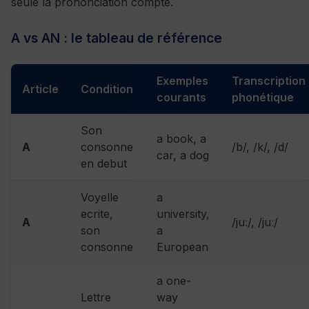
seule la prononciation compte.
A vs AN : le tableau de référence
Exemples
Transcription
Article
Condition
courants
phonétique
Son
a book, a
A
consonne
/b/, /k/, /d/
car, a dog
en debut
Voyelle
a
ecrite,
university,
A
/juː/, /juː/
son
a
consonne
European
a one-
Lettre
way