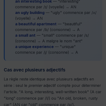
an interesting book
— "interesting"
commence par /ɪ/ (voyelle) → AN
an ugly building
— "ugly" commence par /ʌ/
(voyelle) → AN
a beautiful apartment
— "beautiful"
commence par /b/ (consonne) → A
a small ant
— "small" commence par /s/
(consonne) → A malgre le nom "ant"
a unique experience
— "unique"
commence par /j/ (consonne) → A
Cas avec plusieurs adjectifs
La règle reste identique avec plusieurs adjectifs en
série : seul le
premier
adjectif compte pour déterminer
l'article. "A long, interesting, well-written book" (A car
"long" commence par /l/) ou "An old, broken, rusty
car" (AN car "old" commence par /ɒ/).