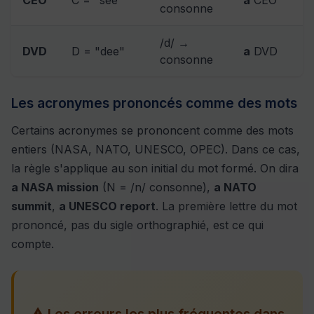
CEO
C = "see"
a
CEO
consonne
/d/ →
DVD
D = "dee"
a
DVD
consonne
Les acronymes prononcés comme des mots
Certains acronymes se prononcent comme des mots
entiers (NASA, NATO, UNESCO, OPEC). Dans ce cas,
la règle s'applique au son initial du mot formé. On dira
a NASA mission
(N = /n/ consonne),
a NATO
summit
,
a UNESCO report
. La première lettre du mot
prononcé, pas du sigle orthographié, est ce qui
compte.