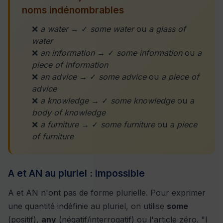
noms indénombrables
❌
a water
→ ✓
some water
ou
a glass of
water
❌
an information
→ ✓
some information
ou
a
piece of information
❌
an advice
→ ✓
some advice
ou
a piece of
advice
❌
a knowledge
→ ✓
some knowledge
ou
a
body of knowledge
❌
a furniture
→ ✓
some furniture
ou
a piece
of furniture
A et AN au pluriel : impossible
A et AN n'ont pas de forme plurielle. Pour exprimer
une quantité indéfinie au pluriel, on utilise
some
(positif),
any
(négatif/interrogatif) ou l'article zéro. "I