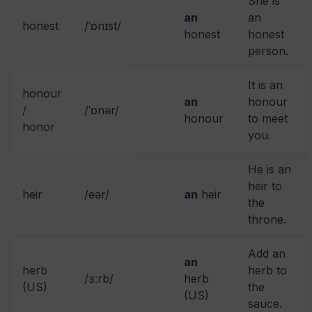
She is
an
an
honest
/ˈɒnɪst/
honest
honest
person.
It is an
honour
an
honour
/
/ˈɒnər/
honour
to meet
honor
you.
He is an
heir to
heir
/eər/
an
heir
the
throne.
Add an
an
herb
herb to
/ɜːrb/
herb
(US)
the
(US)
sauce.