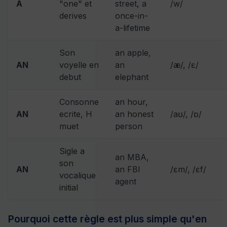
A
"one" et
street, a
/w/
derives
once-in-
a-lifetime
Son
an apple,
AN
voyelle en
an
/æ/, /ɛ/
debut
elephant
Consonne
an hour,
AN
ecrite, H
an honest
/aʊ/, /ɒ/
muet
person
Sigle a
an MBA,
son
AN
an FBI
/ɛm/, /ɛf/
vocalique
agent
initial
Pourquoi cette règle est plus simple qu'en