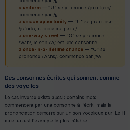
commence par /j/
a uniform
— "U" se prononce /ˈjuːnɪfɔːm/,
commence par /j/
a unique opportunity
— "U" se prononce
/juːˈniːk/, commence par /j/
a one-way street
— "O" se prononce
/wʌn/, le son /w/ est une consonne
a once-in-a-lifetime chance
— "O" se
prononce /wʌns/, commence par /w/
Des consonnes écrites qui sonnent comme
des voyelles
Le cas inverse existe aussi : certains mots
commencent par une consonne à l'écrit, mais la
prononciation démarre sur un son vocalique pur. Le H
muet en est l'exemple le plus célèbre :