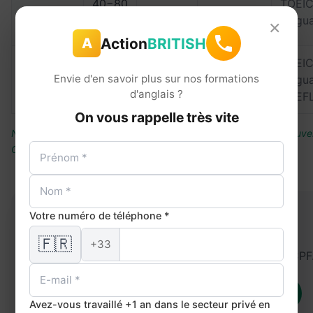
40−80
TOEIC
Blended
vos
Oui
h
Lingua
×
droits
Action
BRITISH
A
Oui
TOEIC
1−4
Hors
Envie d'en savoir plus sur nos formations
Immersion
(parties
Lingua
sem.
voyage
d'anglais ?
péda.)
TOEF
On vous rappelle très vite
Note : transport et hébergement ne sont généralement pas couver
CPF.
Votre numéro de téléphone *
🎓 Formez-vous à Éragny
🇫🇷
+33
Formation personnalisée et finançable par le CPF
Je demande mon financement CPF
Avez-vous travaillé +1 an dans le secteur privé en