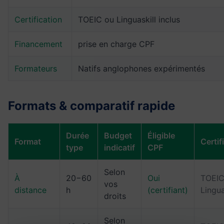
Certification
TOEIC ou Linguaskill inclus
Financement
prise en charge CPF
Formateurs
Natifs anglophones expérimentés
Formats & comparatif rapide
Durée
Budget
Éligible
Format
Certif
type
indicatif
CPF
Selon
À
20−60
Oui
TOEIC
vos
distance
h
(certifiant)
Lingua
droits
Selon