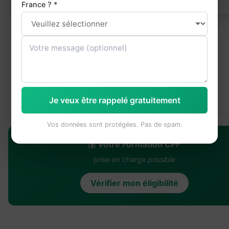
France ? *
SOMMAIRE
Programme
Avantages
Formats & comparatif
Je veux être rappelé gratuitement
Vos données sont protégées. Pas de spam.
💰 Votre Formation CPF
prise en charge possible
Vérifier mon éligibilité