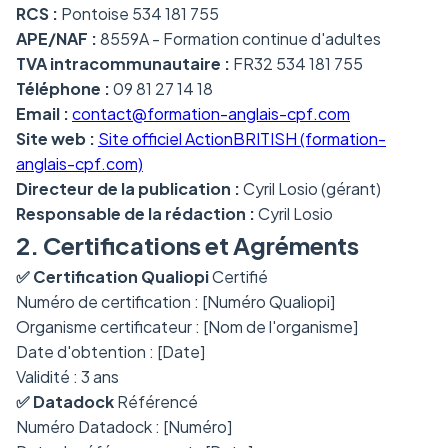
RCS :
Pontoise 534 181 755
APE/NAF :
8559A - Formation continue d'adultes
TVA intracommunautaire :
FR32 534 181 755
Téléphone :
09 81 27 14 18
Email :
contact@formation-anglais-cpf.com
Site web :
Site officiel ActionBRITISH (formation-
anglais-cpf.com)
Directeur de la publication :
Cyril Losio (gérant)
Responsable de la rédaction :
Cyril Losio
2. Certifications et Agréments
✅ Certification Qualiopi
Certifié
Numéro de certification : [Numéro Qualiopi]
Organisme certificateur : [Nom de l'organisme]
Date d'obtention : [Date]
Validité : 3 ans
✅ Datadock
Référencé
Numéro Datadock : [Numéro]