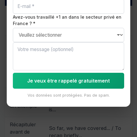
Passer au
Having examined X, let's now
Avez-vous travaillé +1 an dans le secteur privé en
point
France ? *
turn to Y.
suivant
Introduire
While this is largely true, it is
une nuance
worth noting that...
According to a recent study
Citer une
published in... / Research by X
source
suggests that...
Je veux être rappelé gratuitement
To illustrate this point, let me take
Vos données sont protégées. Pas de spam.
Illustrer par
the example of... / A case in point
un exemple
is...
Récapituler
So far, we have covered... / To
avant de
recap briefly...