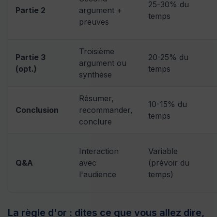
25-30% du
Partie 2
argument +
temps
preuves
Troisième
Partie 3
20-25% du
argument ou
(opt.)
temps
synthèse
Résumer,
10-15% du
Conclusion
recommander,
temps
conclure
Interaction
Variable
Q&A
avec
(prévoir du
l'audience
temps)
La règle d'or : dites ce que vous allez dire,