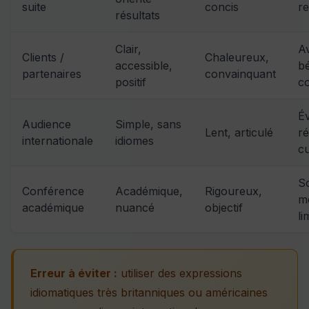
suite
concis
r
résultats
Clair,
A
Clients /
Chaleureux,
accessible,
b
partenaires
convainquant
positif
c
Év
Audience
Simple, sans
Lent, articulé
r
internationale
idiomes
cu
S
Conférence
Académique,
Rigoureux,
m
académique
nuancé
objectif
li
Erreur à éviter :
utiliser des expressions
idiomatiques très britanniques ou américaines