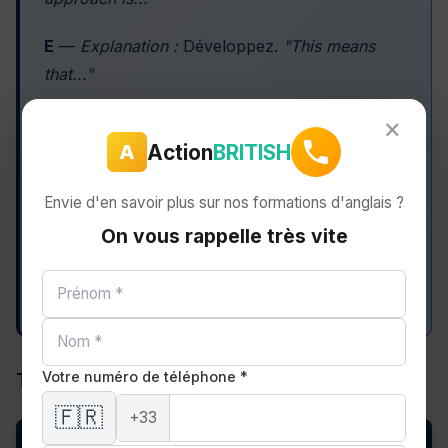
E
—
Explanation :
Développez.
"This means
that..."
×
E
—
Evidence :
Apportez une preuve.
Action
BRITISH
A
"According to recent data / a study by... / our
own results show..."
Envie d'en savoir plus sur nos formations d'anglais ?
L
—
Link :
Faites le lien avec la suite.
"This
On vous rappelle très vite
leads us naturally to our second point, which
concerns..."
Votre numéro de téléphone *
Transitions avancées entre les parties
🇫🇷
+33
Fonction
Expression B2-C1