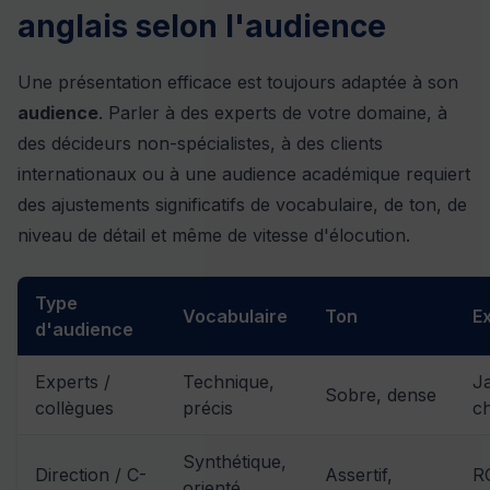
anglais selon l'audience
Une présentation efficace est toujours adaptée à son
audience
. Parler à des experts de votre domaine, à
des décideurs non-spécialistes, à des clients
internationaux ou à une audience académique requiert
des ajustements significatifs de vocabulaire, de ton, de
niveau de détail et même de vitesse d'élocution.
Type
Vocabulaire
Ton
E
d'audience
Experts /
Technique,
J
Sobre, dense
collègues
précis
ch
Synthétique,
Direction / C-
Assertif,
RO
orienté