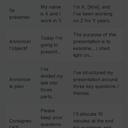
My name
I'm X, [titre], and
Se
is X and I
I've been working
présenter
work in Y.
on Z for Y years.
The purpose of this
Today I'm
Annoncer
presentation is to
going to
l'objectif
examine... / shed
present...
light on...
I've
I've structured my
divided my
Annoncer
presentation around
talk into
le plan
three key questions /
three
themes.
parts.
Please
I'll allocate 10
keep your
Consignes
minutes at the end
questions
Q&R
for questions and