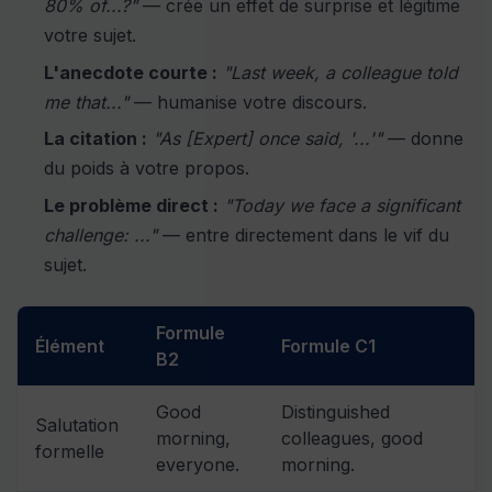
80% of...?"
— crée un effet de surprise et légitime
votre sujet.
L'anecdote courte :
"Last week, a colleague told
me that..."
— humanise votre discours.
La citation :
"As [Expert] once said, '...'"
— donne
du poids à votre propos.
Le problème direct :
"Today we face a significant
challenge: ..."
— entre directement dans le vif du
sujet.
Formule
Élément
Formule C1
B2
Good
Distinguished
Salutation
morning,
colleagues, good
formelle
everyone.
morning.