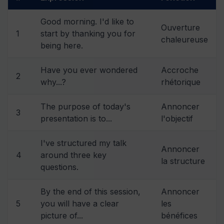
Good morning. I'd like to
Ouverture
1
start by thanking you for
chaleureuse
being here.
Have you ever wondered
Accroche
2
why...?
rhétorique
The purpose of today's
Annoncer
3
presentation is to...
l'objectif
I've structured my talk
Annoncer
4
around three key
la structure
questions.
By the end of this session,
Annoncer
5
you will have a clear
les
picture of...
bénéfices