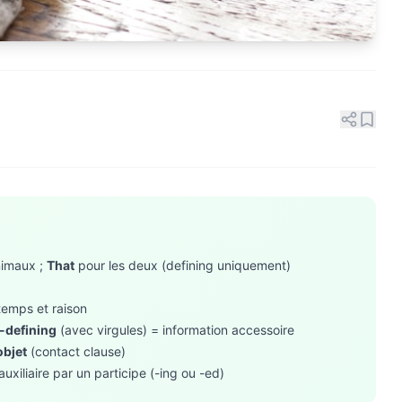
nimaux ;
That
pour les deux (defining uniquement)
 temps et raison
-defining
(avec virgules) = information accessoire
objet
(contact clause)
xiliaire par un participe (-ing ou -ed)