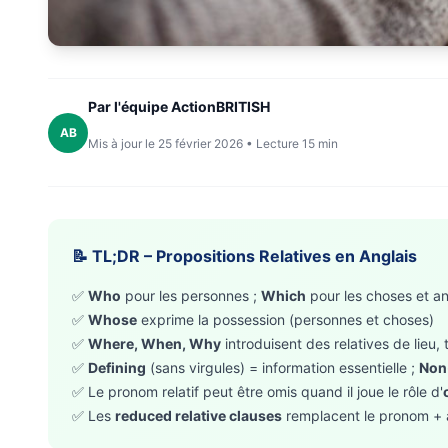
Par l'équipe ActionBRITISH
AB
Mis à jour le 25 février 2026 • Lecture 15 min
📝 TL;DR – Propositions Relatives en Anglais
✅
Who
pour les personnes ;
Which
pour les choses et a
✅
Whose
exprime la possession (personnes et choses)
✅
Where, When, Why
introduisent des relatives de lieu,
✅
Defining
(sans virgules) = information essentielle ;
Non
✅ Le pronom relatif peut être omis quand il joue le rôle d'
✅ Les
reduced relative clauses
remplacent le pronom + au