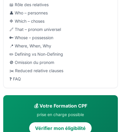
📖 Rôle des relatives
👤 Who – personnes
🔷 Which – choses
🔗 That – pronom universel
🔑 Whose – possession
📍 Where, When, Why
✏️ Defining vs Non-Defining
🚫 Omission du pronom
✂️ Reduced relative clauses
❓ FAQ
💰 Votre Formation CPF
prise en charge possible
Vérifier mon éligibilité