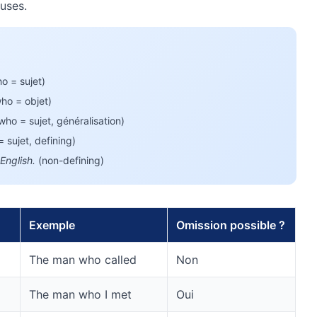
auses.
o = sujet)
ho = objet)
who = sujet, généralisation)
 sujet, defining)
English.
(non-defining)
Exemple
Omission possible ?
The man who called
Non
The man who I met
Oui