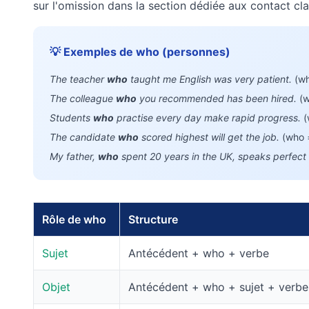
sur l'omission dans la section dédiée aux contact cl
💡 Exemples de who (personnes)
The teacher
who
taught me English was very patient.
(wh
The colleague
who
you recommended has been hired.
(w
Students
who
practise every day make rapid progress.
(
The candidate
who
scored highest will get the job.
(who =
My father,
who
spent 20 years in the UK, speaks perfect 
Rôle de who
Structure
Sujet
Antécédent + who + verbe
Objet
Antécédent + who + sujet + verbe