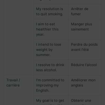
My resolution is
Arrêter de
to quit smoking.
fumer
I aim to eat
Manger plus
healthier this
sainement
year.
I intend to lose
Perdre du poids
weight by
avant l'été
summer.
I resolve to drink
Réduire l'alcool
less alcohol.
Travail /
I'm committed to
Améliorer mon
carrière
improving my
anglais
English.
My goal is to get
Obtenir une