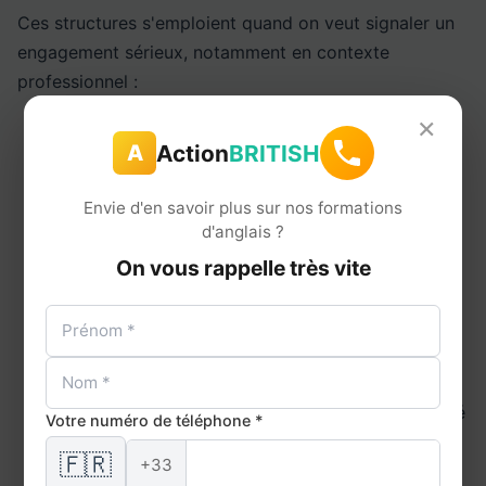
Ces structures s'emploient quand on veut signaler un
engagement sérieux, notamment en contexte
professionnel :
×
"I resolve to exercise every day."
—
I resolve to +
Action
BRITISH
A
infinitif
: la formulation la plus formelle et
culturellement la plus "résolution"
Envie d'en savoir plus sur nos formations
"I am committed to improving my health."
—
I am
d'anglais ?
committed to + -ing
: très apprécié en anglais
On vous rappelle très vite
business
"I have made a firm commitment to quit smoking."
— marqueur d'irréversibilité
"I've decided, once and for all, to learn English
properly."
—
once and for all
renforce la définitivité
Votre numéro de téléphone *
"This year, I'm going to make real changes."
🇫🇷
+33