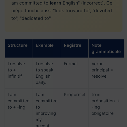
am committed to
learn
English" (incorrect). Ce
piège touche aussi "look forward to", "devoted
to", "dedicated to".
Structure
Exemple
Registre
Note
grammaticale
I resolve
I resolve
Formel
Verbe
to +
to speak
principal =
infinitif
English
resolve
daily.
I am
I am
Pro/formel
to =
committed
committed
préposition →
to + -ing
to
-ing
improving
obligatoire
my
accent.