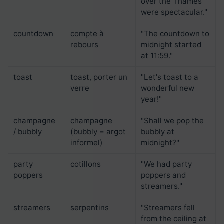
over the Thames
were spectacular."
countdown
compte à
"The countdown to
rebours
midnight started
at 11:59."
toast
toast, porter un
"Let's toast to a
verre
wonderful new
year!"
champagne
champagne
"Shall we pop the
/ bubbly
(bubbly = argot
bubbly at
informel)
midnight?"
party
cotillons
"We had party
poppers
poppers and
streamers."
streamers
serpentins
"Streamers fell
from the ceiling at