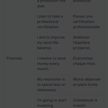
a promotion this
promotion
year.
I plan to take a
Passer une
professional
certification
certification.
professionnelle
I aim to improve
Améliorer
my work-life
l'équilibre
balance.
pro/perso
Finances
I resolve to save
Économiser
money every
chaque mois
month.
My resolution is
Moins dépenser
to spend less on
en plats livrés
takeaways.
I'm going to start
Commencer à
investing
investir