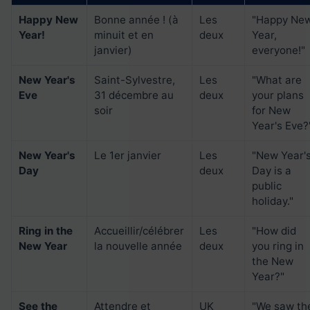
Happy New
Bonne année ! (à
Les
"Happy Ne
Year!
minuit et en
deux
Year,
janvier)
everyone!"
New Year's
Saint-Sylvestre,
Les
"What are
Eve
31 décembre au
deux
your plans
soir
for New
Year's Eve?
New Year's
Le 1er janvier
Les
"New Year'
Day
deux
Day is a
public
holiday."
Ring in the
Accueillir/célébrer
Les
"How did
New Year
la nouvelle année
deux
you ring in
the New
Year?"
See the
Attendre et
UK
"We saw th