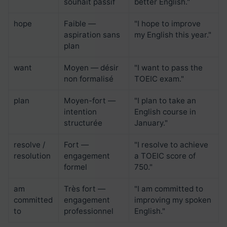
souhait passif
better English."
hope
Faible —
"I hope to improve
aspiration sans
my English this year."
plan
want
Moyen — désir
"I want to pass the
non formalisé
TOEIC exam."
plan
Moyen-fort —
"I plan to take an
intention
English course in
structurée
January."
resolve /
Fort —
"I resolve to achieve
resolution
engagement
a TOEIC score of
formel
750."
am
Très fort —
"I am committed to
committed
engagement
improving my spoken
to
professionnel
English."