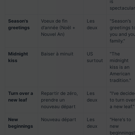
is
spectacular
Season's
Voeux de fin
Les
"Season's
greetings
d'année (Noël +
deux
greetings t
Nouvel An)
you and yo
family."
Midnight
Baiser à minuit
US
"The
kiss
surtout
midnight
kiss is an
American
tradition."
Turn over a
Repartir de zéro,
Les
"I've decid
new leaf
prendre un
deux
to turn ove
nouveau départ
a new leaf."
New
Nouveau départ
Les
"Here's to
beginnings
deux
new
beginnings!