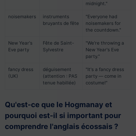
midnight."
noisemakers
instruments
"Everyone had
bruyants de fête
noisemakers for
the countdown."
New Year's
Fête de Saint-
"We're throwing a
Eve party
Sylvestre
New Year's Eve
party."
fancy dress
déguisement
"It's a fancy dress
(UK)
(attention : PAS
party — come in
tenue habillée)
costume!"
Qu'est-ce que le Hogmanay et
pourquoi est-il si important pour
comprendre l'anglais écossais ?