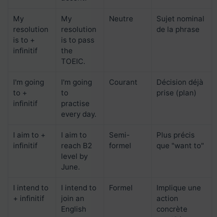
My
My
Neutre
Sujet nominal
resolution
resolution
de la phrase
is to +
is to pass
infinitif
the
TOEIC.
I'm going
I'm going
Courant
Décision déjà
to +
to
prise (plan)
infinitif
practise
every day.
I aim to +
I aim to
Semi-
Plus précis
infinitif
reach B2
formel
que "want to"
level by
June.
I intend to
I intend to
Formel
Implique une
+ infinitif
join an
action
English
concrète