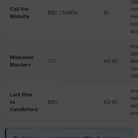
cla
Call the
con
BBC / Netflix
B1
Midwife
méd
soc
acc
Ang
sta
Midsomer
ITV
A2-B1
dia
Murders
cou
cla
Ang
Lark Rise
his
to
BBC
A2-B1
dic
Candleford
exe