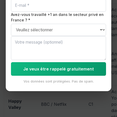
Ac
Avez-vous travaillé +1 an dans le secteur privé en
éc
France ? *
Shetland
BBC / BritBox
C1
au
la
la
An
aff
Succession
HBO / Sky Atlantic
C1
mé
Je veux être rappelé gratuitement
US
Vos données sont protégées. Pas de spam.
Ac
Yo
Happy
BBC / Netflix
C1
pol
Valley
di
réa