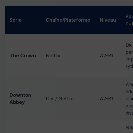
Po
Série
Chaîne/Plateforme
Niveau
l'u
Dic
par
The Crown
Netflix
A2-B1
imp
ry
Ang
éd
Downton
ITV / Netflix
A2-B1
cla
Abbey
ari
dis
Nar