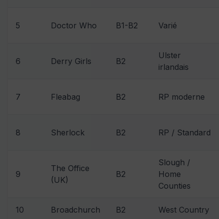
5
Doctor Who
B1-B2
Varié
Ulster
6
Derry Girls
B2
irlandais
7
Fleabag
B2
RP moderne
8
Sherlock
B2
RP / Standard
Slough /
The Office
9
B2
Home
(UK)
Counties
10
Broadchurch
B2
West Country