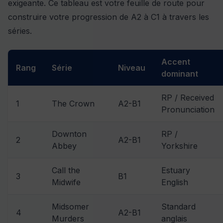
exigeante. Ce tableau est votre feuille de route pour
construire votre progression de A2 à C1 à travers les
séries.
Accent
Rang
Série
Niveau
dominant
RP / Received
1
The Crown
A2-B1
Pronunciation
Downton
RP /
2
A2-B1
Abbey
Yorkshire
Call the
Estuary
3
B1
Midwife
English
Midsomer
Standard
4
A2-B1
Murders
anglais