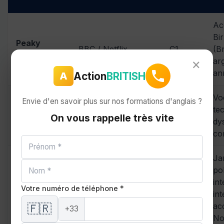
Ac
Bi
Peaky
BBC / Netflix
C1
(B
Blinders
×
ar
an
Action
BRITISH
A
Vo
Envie d'en savoir plus sur nos formations d'anglais ?
Black
te
Netflix
B2-C1
On vous rappelle très vite
Mirror
dy
co
Ja
pol
Line of
in
BBC / Netflix
C1
Votre numéro de téléphone *
Duty
in
ac
🇫🇷
+33
No