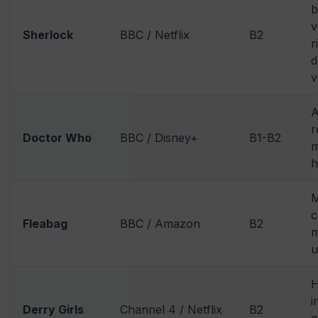
b
v
Sherlock
BBC / Netflix
B2
r
d
v
A
r
Doctor Who
BBC / Disney+
B1-B2
m
h
M
c
Fleabag
BBC / Amazon
B2
m
u
i
Derry Girls
Channel 4 / Netflix
B2
a