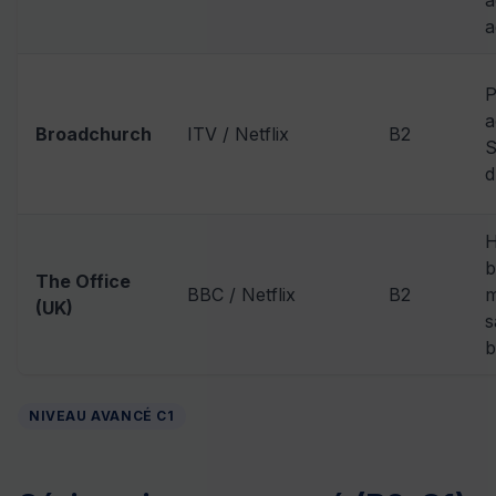
a
P
a
Broadchurch
ITV / Netflix
B2
S
d
H
b
The Office
BBC / Netflix
B2
m
(UK)
s
b
NIVEAU AVANCÉ C1