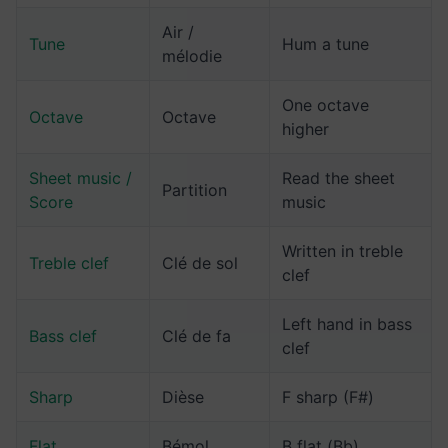
Air /
Tune
Hum a tune
mélodie
One octave
Octave
Octave
higher
Sheet music /
Read the sheet
Partition
Score
music
Written in treble
Treble clef
Clé de sol
clef
Left hand in bass
Bass clef
Clé de fa
clef
Sharp
Dièse
F sharp (F#)
Flat
Bémol
B flat (Bb)