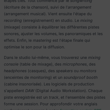
étapes clés. Tout commence par le
songwriting
(écriture de la chanson), suivi de l'
arrangement
(arrangement musical). Vient ensuite l'étape du
recording
(enregistrement) en studio. Le
mixing
(mixage) consiste à équilibrer les différentes pistes
sonores, ajuster les volumes, les panoramiques et les
effets. Enfin, le
mastering
est l'étape finale qui
optimise le son pour la diffusion.
Dans le studio lui-même, vous trouverez une
mixing
console
(table de mixage), des
microphones
, des
headphones
(casques), des
speakers
ou
monitors
(enceintes de monitoring) et un
soundproof booth
(cabine insonorisée). Les logiciels de production
s'appellent
DAW
(Digital Audio Workstation). Chaque
piste enregistrée est un
track
, et l'ensemble des pistes
forme une
session
. Pour approfondir votre anglais