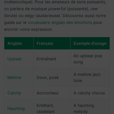
(mélancolique). Pour les amateurs de sons puissants,
on parlera de musique
powerful
(puissante),
raw
(brute) ou
edgy
(audacieuse). Découvrez aussi notre
guide sur le
vocabulaire anglais des émotions
pour
enrichir votre expression.
Anglais
Français
Exemple d'usage
An upbeat pop
Upbeat
Entraînant
song
A mellow jazz
Mellow
Doux, posé
tune
Catchy
Accrocheur
A catchy chorus
Entêtant,
A haunting
Haunting
obsédant
melody