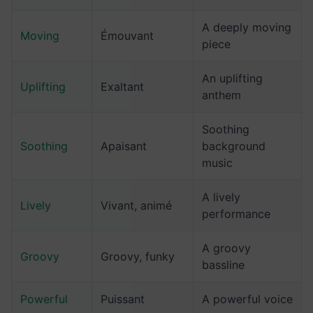
A deeply moving
Moving
Émouvant
piece
An uplifting
Uplifting
Exaltant
anthem
Soothing
Soothing
Apaisant
background
music
A lively
Lively
Vivant, animé
performance
A groovy
Groovy
Groovy, funky
bassline
Powerful
Puissant
A powerful voice