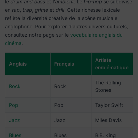
le
drum and bass
et l'
ambient
. Le
hip-hop
se subdivise
en
rap
,
trap
,
grime
et
drill
. Cette richesse lexicale
reflète la diversité créative de la scène musicale
anglophone. Pour explorer d'autres univers culturels,
consultez notre page sur le
vocabulaire anglais du
cinéma
.
Artiste
Anglais
Français
emblématique
The Rolling
Rock
Rock
Stones
Pop
Pop
Taylor Swift
Jazz
Jazz
Miles Davis
Blues
Blues
B.B. King