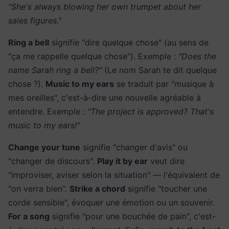
"She's always blowing her own trumpet about her
sales figures."
Ring a bell
signifie "dire quelque chose" (au sens de
"ça me rappelle quelque chose"). Exemple :
"Does the
name Sarah ring a bell?"
(Le nom Sarah te dit quelque
chose ?).
Music to my ears
se traduit par "musique à
mes oreilles", c'est-à-dire une nouvelle agréable à
entendre. Exemple :
"The project is approved? That's
music to my ears!"
Change your tune
signifie "changer d'avis" ou
"changer de discours".
Play it by ear
veut dire
"improviser, aviser selon la situation" — l'équivalent de
"on verra bien".
Strike a chord
signifie "toucher une
corde sensible", évoquer une émotion ou un souvenir.
For a song
signifie "pour une bouchée de pain", c'est-