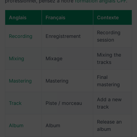
professionnel, pensez à notre
formation anglais CPF
.
Anglais
Français
Contexte
Recording
Recording
Enregistrement
session
Mixing the
Mixing
Mixage
tracks
Final
Mastering
Mastering
mastering
Add a new
Track
Piste / morceau
track
Release an
Album
Album
album