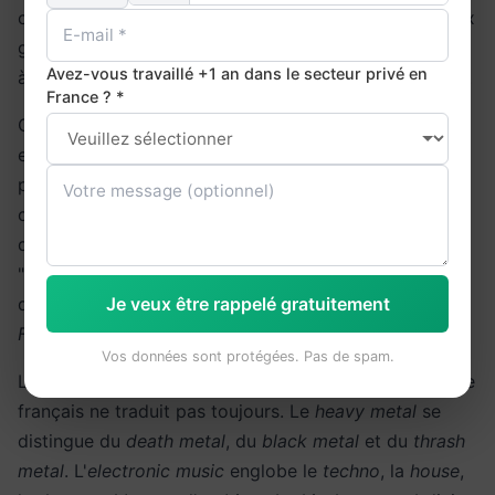
catégorie musicale. Connaître les noms des principaux
genres vous aidera à vous exprimer avec précision et
Avez-vous travaillé +1 an dans le secteur privé en
à comprendre les conversations autour de la musique.
France ? *
Certains genres portent le même nom en français et
en anglais :
rock
,
jazz
,
blues
,
funk
,
reggae
. D'autres
présentent des différences notables. La musique
classique se dit
classical music
(et non
classic music
,
qui signifierait "musique classique" au sens de
"intemporelle"). La variété française n'a pas
Je veux être rappelé gratuitement
d'équivalent direct en anglais ; on parlerait plutôt de
French pop
ou
chanson
.
Vos données sont protégées. Pas de spam.
L'anglais regorge de sous-genres et de nuances que le
français ne traduit pas toujours. Le
heavy metal
se
distingue du
death metal
, du
black metal
et du
thrash
metal
. L'
electronic music
englobe le
techno
, la
house
,