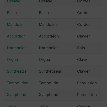
Ukulele
Ukulélé
Cordes
Banjo
Banjo
Cordes
Mandolin
Mandoline
Cordes
Accordion
Accordéon
Clavier
Harmonica
Harmonica
Bois
Organ
Orgue
Clavier
Synthesizer
Synthétiseur
Clavier
Tambourine
Tambourin
Percussion
Xylophone
Xylophone
Percussion
Tuba
Tuba
Cuivres