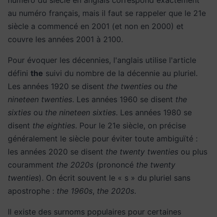
numéro du siècle en anglais correspond exactement
au numéro français, mais il faut se rappeler que le 21e
siècle a commencé en 2001 (et non en 2000) et
couvre les années 2001 à 2100.
Pour évoquer les décennies, l'anglais utilise l'article
défini
the
suivi du nombre de la décennie au pluriel.
Les années 1920 se disent
the twenties
ou
the
nineteen twenties
. Les années 1960 se disent
the
sixties
ou
the nineteen sixties
. Les années 1980 se
disent
the eighties
. Pour le 21e siècle, on précise
généralement le siècle pour éviter toute ambiguïté :
les années 2020 se disent
the twenty twenties
ou plus
couramment
the 2020s
(prononcé
the twenty
twenties
). On écrit souvent le « s » du pluriel sans
apostrophe :
the 1960s
,
the 2020s
.
Il existe des surnoms populaires pour certaines