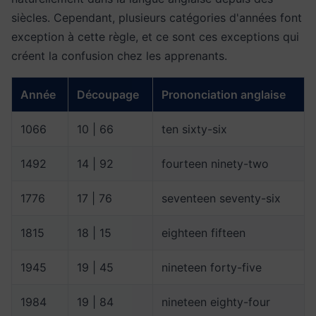
siècles. Cependant, plusieurs catégories d'années font
exception à cette règle, et ce sont ces exceptions qui
créent la confusion chez les apprenants.
Année
Découpage
Prononciation anglaise
1066
10 | 66
ten sixty-six
1492
14 | 92
fourteen ninety-two
1776
17 | 76
seventeen seventy-six
1815
18 | 15
eighteen fifteen
1945
19 | 45
nineteen forty-five
1984
19 | 84
nineteen eighty-four