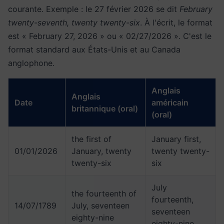
courante. Exemple : le 27 février 2026 se dit
February
twenty-seventh, twenty twenty-six
. À l'écrit, le format
est « February 27, 2026 » ou « 02/27/2026 ». C'est le
format standard aux États-Unis et au Canada
anglophone.
Anglais
Anglais
Date
américain
britannique (oral)
(oral)
the first of
January first,
01/01/2026
January, twenty
twenty twenty-
twenty-six
six
July
the fourteenth of
fourteenth,
14/07/1789
July, seventeen
seventeen
eighty-nine
eighty-nine