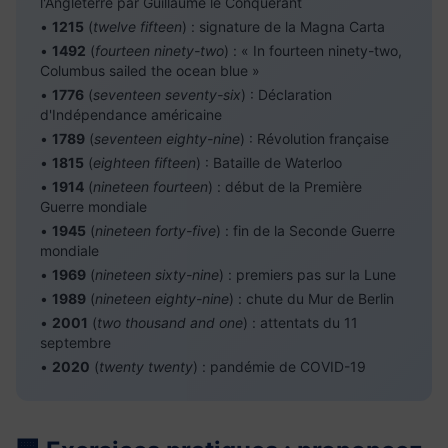
l'Angleterre par Guillaume le Conquérant
•
1215
(
twelve fifteen
) : signature de la Magna Carta
•
1492
(
fourteen ninety-two
) : « In fourteen ninety-two,
Columbus sailed the ocean blue »
•
1776
(
seventeen seventy-six
) : Déclaration
d'Indépendance américaine
•
1789
(
seventeen eighty-nine
) : Révolution française
•
1815
(
eighteen fifteen
) : Bataille de Waterloo
•
1914
(
nineteen fourteen
) : début de la Première
Guerre mondiale
•
1945
(
nineteen forty-five
) : fin de la Seconde Guerre
mondiale
•
1969
(
nineteen sixty-nine
) : premiers pas sur la Lune
•
1989
(
nineteen eighty-nine
) : chute du Mur de Berlin
•
2001
(
two thousand and one
) : attentats du 11
septembre
•
2020
(
twenty twenty
) : pandémie de COVID-19