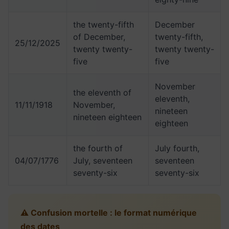
the twenty-fifth
December
of December,
twenty-fifth,
25/12/2025
twenty twenty-
twenty twenty-
five
five
November
the eleventh of
eleventh,
11/11/1918
November,
nineteen
nineteen eighteen
eighteen
the fourth of
July fourth,
04/07/1776
July, seventeen
seventeen
seventy-six
seventy-six
⚠️ Confusion mortelle : le format numérique
des dates