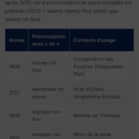
après 2010, où la prononciation en paire complète est
préférée (2025 =
twenty twenty-five
plutôt que
twenty oh five
).
Prononciation
Année
Contexte d'usage
avec « oh »
Conspiration des
sixteen oh
1605
Poudres (Gunpowder
five
Plot)
seventeen oh
Acte d'Union
1707
seven
(Angleterre-Écosse)
eighteen oh
1805
Bataille de Trafalgar
five
nineteen oh
Mort de la reine
1901