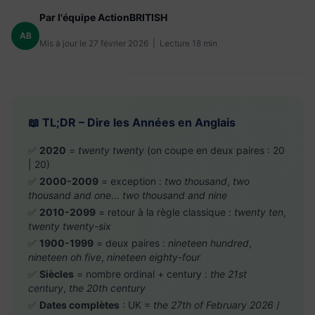
Par l'équipe ActionBRITISH
AB
Mis à jour le 27 février 2026 | Lecture 18 min
📖 TL;DR – Dire les Années en Anglais
✅
2020
=
twenty twenty
(on coupe en deux paires : 20
| 20)
✅
2000-2009
= exception :
two thousand
,
two
thousand and one
...
two thousand and nine
✅
2010-2099
= retour à la règle classique :
twenty ten
,
twenty twenty-six
✅
1900-1999
= deux paires :
nineteen hundred
,
nineteen oh five
,
nineteen eighty-four
✅
Siècles
= nombre ordinal + century :
the 21st
century
,
the 20th century
✅
Dates complètes
: UK =
the 27th of February 2026
/