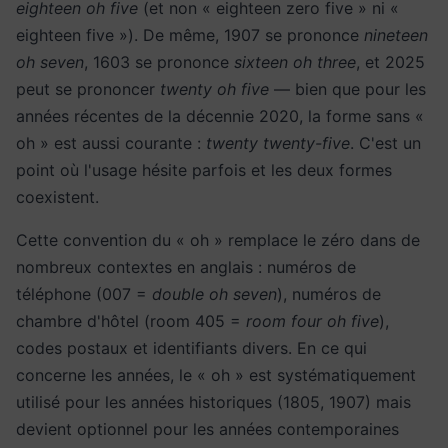
eighteen oh five
(et non « eighteen zero five » ni «
eighteen five »). De même, 1907 se prononce
nineteen
oh seven
, 1603 se prononce
sixteen oh three
, et 2025
peut se prononcer
twenty oh five
— bien que pour les
années récentes de la décennie 2020, la forme sans «
oh » est aussi courante :
twenty twenty-five
. C'est un
point où l'usage hésite parfois et les deux formes
coexistent.
Cette convention du « oh » remplace le zéro dans de
nombreux contextes en anglais : numéros de
téléphone (007 =
double oh seven
), numéros de
chambre d'hôtel (room 405 =
room four oh five
),
codes postaux et identifiants divers. En ce qui
concerne les années, le « oh » est systématiquement
utilisé pour les années historiques (1805, 1907) mais
devient optionnel pour les années contemporaines