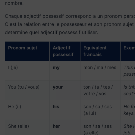
nombre.
Chaque adjectif possessif correspond a un pronom perso
C'est la relation entre le possesseur et son pronom sujet
determine quel adjectif possessif utiliser.
Pronom sujet
Adjectif
Equivalent
Exem
possessif
francais
I (je)
my
mon / ma / mes
This 
pass
You (tu / vous)
your
ton / ta / tes /
Is th
votre / vos
coat
He (il)
his
son / sa / ses
He fo
(a lui)
keys.
She (elle)
her
son / sa / ses
She 
(a elle)
job.