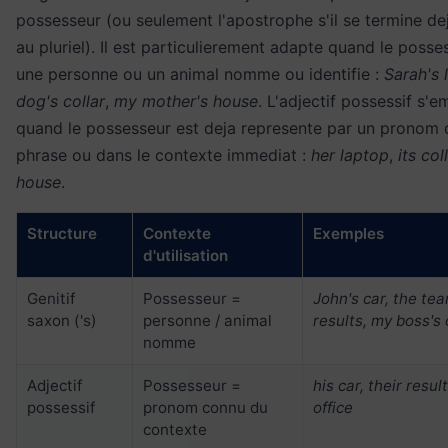
possesseur (ou seulement l'apostrophe s'il se termine de
au pluriel). Il est particulierement adapte quand le posse
une personne ou un animal nomme ou identifie :
Sarah's 
dog's collar
,
my mother's house
. L'adjectif possessif s'e
quand le possesseur est deja represente par un pronom 
phrase ou dans le contexte immediat :
her laptop
,
its col
house
.
Structure
Contexte
Exemples
d'utilisation
Genitif
Possesseur =
John's car, the te
saxon ('s)
personne / animal
results, my boss's 
nomme
Adjectif
Possesseur =
his car, their resul
possessif
pronom connu du
office
contexte