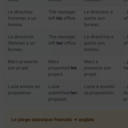
Le directeur
The manager
Le directeur a
..
(homme) a un
left
his
office.
quitte son
of
bureau
bureau.
La directrice
The manager
La directrice a
..
(femme) a un
left
her
office.
quitte son
of
bureau
bureau.
Marc presente
Marc
Marc a
..
son projet
presented
his
presente son
he
project.
projet.
Lucie envoie sa
Lucie
Lucie a soumis
..
proposition
submitted
her
sa proposition.
hi
proposal.
pr
Le piege classique francais → anglais