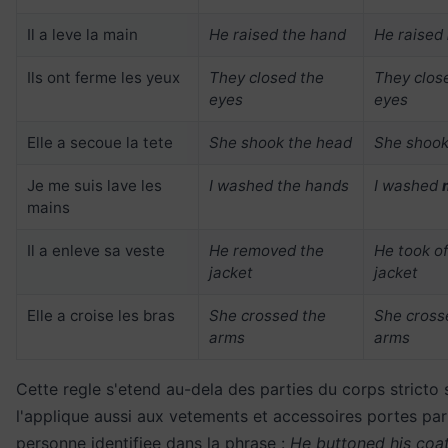
Il a leve la main
He raised the hand
He raised
Ils ont ferme les yeux
They closed the
They clo
eyes
eyes
Elle a secoue la tete
She shook the head
She shoo
Je me suis lave les
I washed the hands
I washed
mains
Il a enleve sa veste
He removed the
He took o
jacket
jacket
Elle a croise les bras
She crossed the
She cros
arms
arms
Cette regle s'etend au-dela des parties du corps stricto
l'applique aussi aux vetements et accessoires portes pa
personne identifiee dans la phrase :
He buttoned his coa