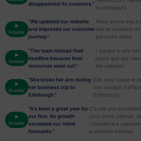
resultats ont decu
disappointed its investors."
investisseurs.
"We updated our website
Nous avons mis a j
▶
and improved our customer
site et ameliore no
Ecouter
journey."
parcours client.
"The team missed their
L'equipe a rate so
▶
deadline because their
parce que ses ress
Ecouter
resources were cut."
ete reduites.
"She broke her arm during
Elle s'est casse le b
▶
her business trip to
son voyage d'affair
Ecouter
Edinburgh."
Edimbourg.
"It's been a great year for
C'a ete une excellent
our firm. Its growth
pour notre cabinet. S
▶
Ecouter
exceeded our initial
croissance a depasse
forecasts."
previsions initiales.