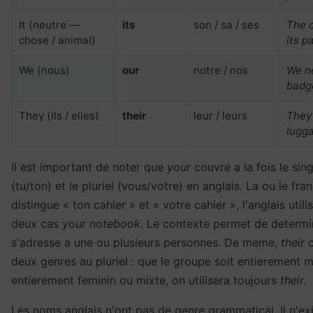
It (neutre —
its
son / sa / ses
The c
chose / animal)
its p
We (nous)
our
notre / nos
We n
badg
They (ils / elles)
their
leur / leurs
They 
lugg
Il est important de noter que
your
couvre a la fois le sing
(tu/ton) et le pluriel (vous/votre) en anglais. La ou le fra
distingue « ton cahier » et « votre cahier », l'anglais utili
deux cas
your notebook
. Le contexte permet de determin
s'adresse a une ou plusieurs personnes. De meme,
their
c
deux genres au pluriel : que le groupe soit entierement m
entierement feminin ou mixte, on utilisera toujours
their
.
Les noms anglais n'ont pas de genre grammatical. Il n'ex