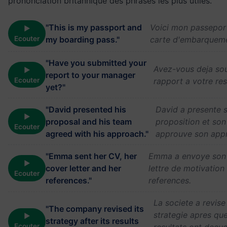
prononciation britannique des phrases les plus utiles.
"This is my passport and
Voici mon passepor
▶
Ecouter
my boarding pass."
carte d'embarqueme
"Have you submitted your
Avez-vous deja so
▶
report to your manager
Ecouter
rapport a votre re
yet?"
"David presented his
David a presente 
▶
proposal and his team
proposition et son
Ecouter
agreed with his approach."
approuve son app
"Emma sent her CV, her
Emma a envoye son 
▶
cover letter and her
lettre de motivation
Ecouter
references."
references.
La societe a revise
"The company revised its
strategie apres qu
▶
strategy after its results
Ecouter