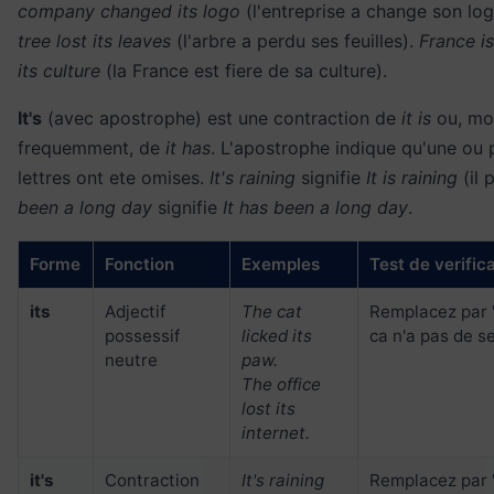
company changed its logo
(l'entreprise a change son lo
tree lost its leaves
(l'arbre a perdu ses feuilles).
France i
its culture
(la France est fiere de sa culture).
It's
(avec apostrophe) est une contraction de
it is
ou, mo
frequemment, de
it has
. L'apostrophe indique qu'une ou 
lettres ont ete omises.
It's raining
signifie
It is raining
(il 
been a long day
signifie
It has been a long day
.
Forme
Fonction
Exemples
Test de verific
its
Adjectif
The cat
Remplacez par "i
possessif
licked its
ca n'a pas de s
neutre
paw.
The office
lost its
internet.
it's
Contraction
It's raining
Remplacez par "i