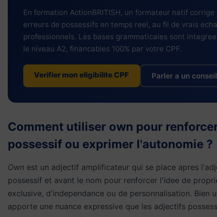
En formation ActionBRITISH, un formateur natif corrige
erreurs de possessifs en temps reel, au fil de vrais ec
professionnels. Les bases grammaticales sont integree
le niveau A2, financables 100% par votre CPF.
Verifier mon eligibilite CPF
Parler a un conseil
Comment utiliser own pour renforce
possessif ou exprimer l'autonomie ?
Own
est un adjectif amplificateur qui se place apres l'adj
possessif et avant le nom pour renforcer l'idee de propri
exclusive, d'independance ou de personnalisation. Bien util
apporte une nuance expressive que les adjectifs possess