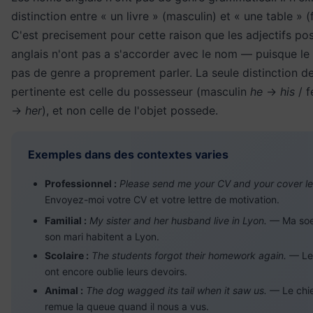
distinction entre « un livre » (masculin) et « une table » (
C'est precisement pour cette raison que les adjectifs pos
anglais n'ont pas a s'accorder avec le nom — puisque le
pas de genre a proprement parler. La seule distinction d
pertinente est celle du possesseur (masculin
he
→
his
/ f
→
her
), et non celle de l'objet possede.
Exemples dans des contextes varies
Professionnel :
Please send me your CV and your cover let
Envoyez-moi votre CV et votre lettre de motivation.
Familial :
My sister and her husband live in Lyon.
— Ma soe
son mari habitent a Lyon.
Scolaire :
The students forgot their homework again.
— Les
ont encore oublie leurs devoirs.
Animal :
The dog wagged its tail when it saw us.
— Le chi
remue la queue quand il nous a vus.