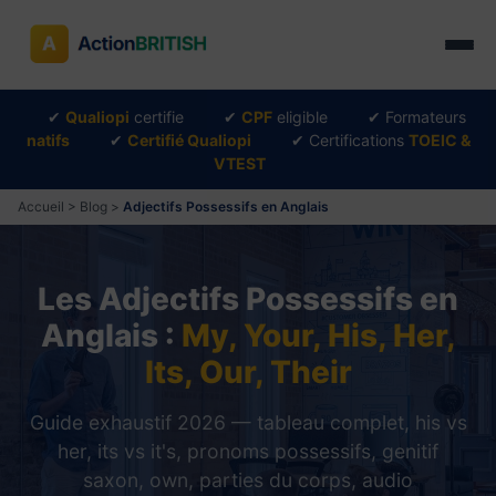
✔
Qualiopi
certifie
✔
CPF
eligible
✔ Formateurs
natifs
✔
Certifié Qualiopi
✔ Certifications
TOEIC &
VTEST
Accueil
>
Blog
>
Adjectifs Possessifs en Anglais
Les Adjectifs Possessifs en
Anglais :
My, Your, His, Her,
Its, Our, Their
Guide exhaustif 2026 — tableau complet, his vs
her, its vs it's, pronoms possessifs, genitif
saxon, own, parties du corps, audio