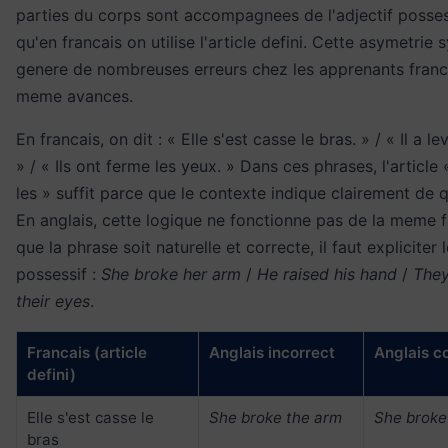
parties du corps sont accompagnees de l'adjectif possess
qu'en francais on utilise l'article defini. Cette asymetrie
genere de nombreuses erreurs chez les apprenants fran
meme avances.
En francais, on dit : « Elle s'est casse le bras. » / « Il a le
» / « Ils ont ferme les yeux. » Dans ces phrases, l'article « 
les » suffit parce que le contexte indique clairement de qui
En anglais, cette logique ne fonctionne pas de la meme 
que la phrase soit naturelle et correcte, il faut expliciter 
possessif :
She broke her arm
/
He raised his hand
/
They
their eyes
.
Francais (article
Anglais incorrect
Anglais c
defini)
Elle s'est casse le
She broke the arm
She brok
bras