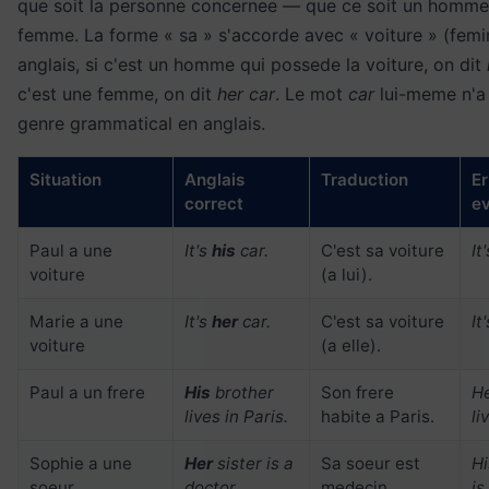
que soit la personne concernee — que ce soit un homme
femme. La forme « sa » s'accorde avec « voiture » (femin
anglais, si c'est un homme qui possede la voiture, on dit
c'est une femme, on dit
her car
. Le mot
car
lui-meme n'a
genre grammatical en anglais.
Situation
Anglais
Traduction
Er
correct
ev
Paul a une
It's
his
car.
C'est sa voiture
It
voiture
(a lui).
Marie a une
It's
her
car.
C'est sa voiture
It
voiture
(a elle).
Paul a un frere
His
brother
Son frere
He
lives in Paris.
habite a Paris.
li
Sophie a une
Her
sister is a
Sa soeur est
Hi
soeur
doctor.
medecin.
is.