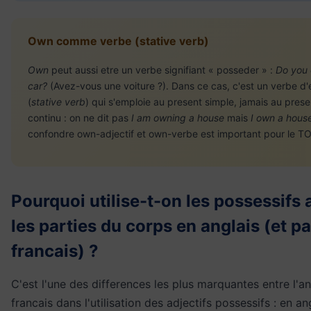
Own comme verbe (stative verb)
Own
peut aussi etre un verbe signifiant « posseder » :
Do you
car?
(Avez-vous une voiture ?). Dans ce cas, c'est un verbe d'
(
stative verb
) qui s'emploie au present simple, jamais au prese
continu : on ne dit pas
I am owning a house
mais
I own a hous
confondre own-adjectif et own-verbe est important pour le TO
Pourquoi utilise-t-on les possessifs
les parties du corps en anglais (et p
francais) ?
C'est l'une des differences les plus marquantes entre l'ang
francais dans l'utilisation des adjectifs possessifs : en ang