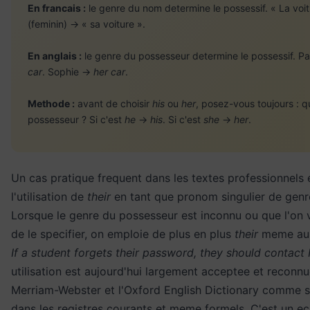
En francais :
le genre du nom determine le possessif. « La voit
(feminin) → « sa voiture ».
En anglais :
le genre du possesseur determine le possessif. P
car
. Sophie →
her car
.
Methode :
avant de choisir
his
ou
her
, posez-vous toujours : qu
possesseur ? Si c'est
he
→
his
. Si c'est
she
→
her
.
Un cas pratique frequent dans les textes professionnels 
l'utilisation de
their
en tant que pronom singulier de genr
Lorsque le genre du possesseur est inconnu ou que l'on v
de le specifier, on emploie de plus en plus
their
meme au s
If a student forgets their password, they should contact I
utilisation est aujourd'hui largement acceptee et reconnu
Merriam-Webster et l'Oxford English Dictionary comme 
dans les registres courants et meme formels. C'est un ec