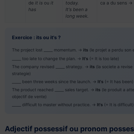
de
it is
ou
it
today.
ca a du sens → 
has
It's been a
long week.
Exercice : its ou it's ?
The project lost _____ momentum. →
its
(le projet a perdu son 
_____ too late to change the plan. →
It's
(= It is too late)
The company revised _____ strategy. →
its
(la societe a revise
strategie)
_____ been three weeks since the launch. →
It's
(= It has been)
The product reached _____ sales target. →
its
(le produit a att
objectif de vente)
_____ difficult to master without practice. →
It's
(= It is difficult)
Adjectif possessif ou pronom possess