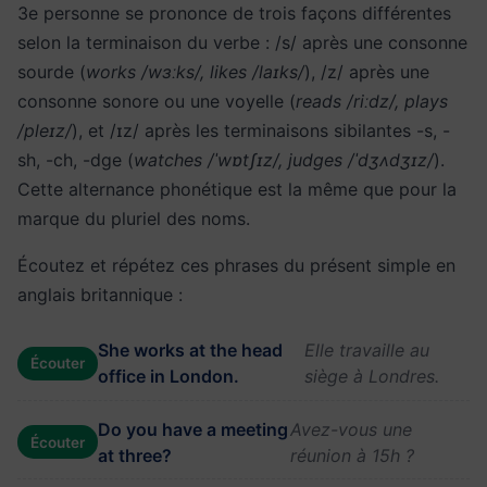
3e personne se prononce de trois façons différentes
selon la terminaison du verbe : /s/ après une consonne
sourde (
works /wɜːks/, likes /laɪks/
), /z/ après une
consonne sonore ou une voyelle (
reads /riːdz/, plays
/pleɪz/
), et /ɪz/ après les terminaisons sibilantes -s, -
sh, -ch, -dge (
watches /ˈwɒtʃɪz/, judges /ˈdʒʌdʒɪz/
).
Cette alternance phonétique est la même que pour la
marque du pluriel des noms.
Écoutez et répétez ces phrases du présent simple en
anglais britannique :
She works at the head
Elle travaille au
Écouter
office in London.
siège à Londres.
Do you have a meeting
Avez-vous une
Écouter
at three?
réunion à 15h ?