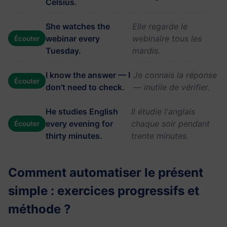
Celsius.
She watches the
Elle regarde le
webinar every
webinaire tous les
Écouter
Tuesday.
mardis.
I know the answer — I
Je connais la réponse
Écouter
don't need to check.
— inutile de vérifier.
He studies English
Il étudie l'anglais
every evening for
chaque soir pendant
Écouter
thirty minutes.
trente minutes.
Comment automatiser le présent
simple : exercices progressifs et
méthode ?