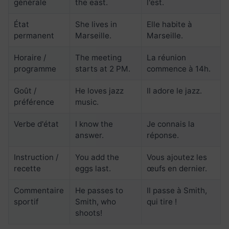
générale
the east.
l'est.
État
She lives in
Elle habite à
permanent
Marseille.
Marseille.
Horaire /
The meeting
La réunion
programme
starts at 2 PM.
commence à 14h.
Goût /
He loves jazz
Il adore le jazz.
préférence
music.
Verbe d'état
I know the
Je connais la
answer.
réponse.
Instruction /
You add the
Vous ajoutez les
recette
eggs last.
œufs en dernier.
Commentaire
He passes to
Il passe à Smith,
sportif
Smith, who
qui tire !
shoots!