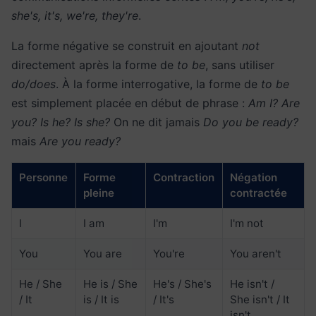
she's, it's, we're, they're
.
La forme négative se construit en ajoutant
not
directement après la forme de
to be
, sans utiliser
do/does
. À la forme interrogative, la forme de
to be
est simplement placée en début de phrase :
Am I? Are
you? Is he? Is she?
On ne dit jamais
Do you be ready?
mais
Are you ready?
Personne
Forme
Contraction
Négation
pleine
contractée
I
I am
I'm
I'm not
You
You are
You're
You aren't
He / She
He is / She
He's / She's
He isn't /
/ It
is / It is
/ It's
She isn't / It
isn't