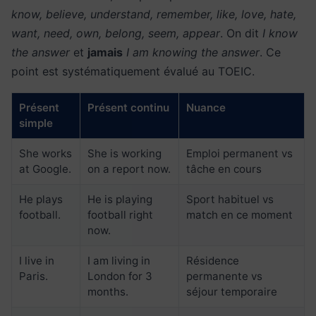
know, believe, understand, remember, like, love, hate,
want, need, own, belong, seem, appear
. On dit
I know
the answer
et
jamais
I am knowing the answer
. Ce
point est systématiquement évalué au TOEIC.
Présent
Présent continu
Nuance
simple
She works
She is working
Emploi permanent vs
at Google.
on a report now.
tâche en cours
He plays
He is playing
Sport habituel vs
football.
football right
match en ce moment
now.
I live in
I am living in
Résidence
Paris.
London for 3
permanente vs
months.
séjour temporaire