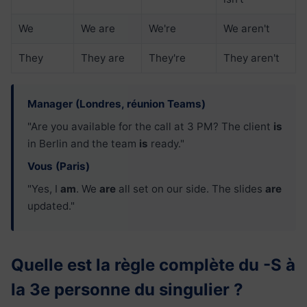
We
We are
We're
We aren't
They
They are
They're
They aren't
Manager (Londres, réunion Teams)
"Are you available for the call at 3 PM? The client
is
in Berlin and the team
is
ready."
Vous (Paris)
"Yes, I
am
. We
are
all set on our side. The slides
are
updated."
Quelle est la règle complète du -S à
la 3e personne du singulier ?