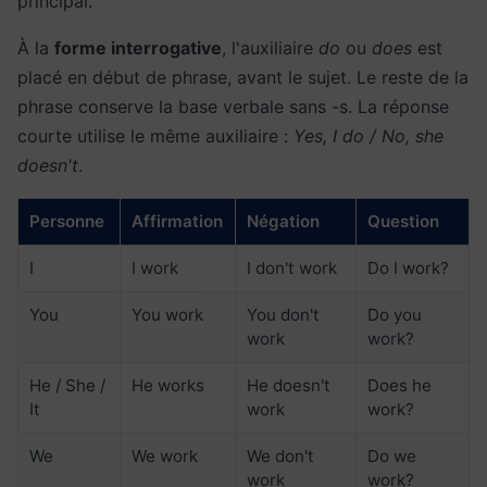
principal.
À la
forme interrogative
, l'auxiliaire
do
ou
does
est
placé en début de phrase, avant le sujet. Le reste de la
phrase conserve la base verbale sans -s. La réponse
courte utilise le même auxiliaire :
Yes, I do / No, she
doesn't
.
Personne
Affirmation
Négation
Question
I
I work
I don't work
Do I work?
You
You work
You don't
Do you
work
work?
He / She /
He works
He doesn't
Does he
It
work
work?
We
We work
We don't
Do we
work
work?