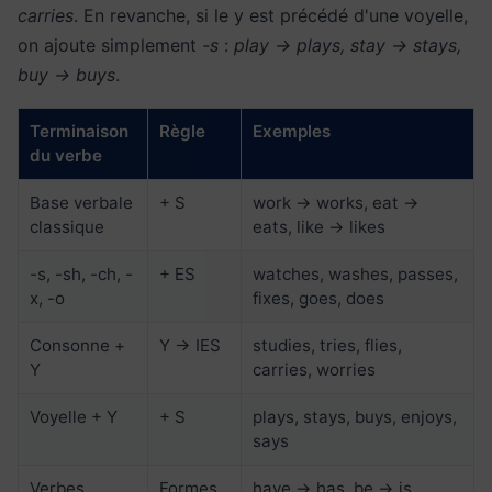
carries
. En revanche, si le y est précédé d'une voyelle,
on ajoute simplement
-s
:
play → plays, stay → stays,
buy → buys
.
Terminaison
Règle
Exemples
du verbe
Base verbale
+ S
work → works, eat →
classique
eats, like → likes
-s, -sh, -ch, -
+ ES
watches, washes, passes,
x, -o
fixes, goes, does
Consonne +
Y → IES
studies, tries, flies,
Y
carries, worries
Voyelle + Y
+ S
plays, stays, buys, enjoys,
says
Verbes
Formes
have → has, be → is