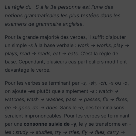
La règle du -S à la 3e personne est l'une des
notions grammaticales les plus testées dans les
examens de grammaire anglaise.
Pour la grande majorité des verbes, il suffit d'ajouter
un simple
-s
à la base verbale :
work → works, play →
plays, read → reads, eat → eats
. C'est la règle de
base. Cependant, plusieurs cas particuliers modifient
davantage le verbe.
Pour les verbes se terminant par
-s, -sh, -ch, -x
ou
-o
,
on ajoute
-es
plutôt que simplement
-s
:
watch →
watches, wash → washes, pass → passes, fix → fixes,
go → goes, do → does
. Sans le
-e
, ces terminaisons
seraient imprononçables. Pour les verbes se terminant
par une
consonne suivie de -y
, le y se transforme en
-
ies
:
study → studies, try → tries, fly → flies, carry →