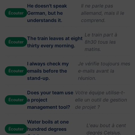
He doesn't speak
Il ne parle pas
German, but he
allemand, mais il le
Écouter
understands it.
comprend.
Le train part à
The train leaves at eight
8h30 tous les
Écouter
thirty every morning.
matins.
I always check my
Je vérifie toujours mes
emails before the
e-mails avant la
Écouter
stand-up.
réunion.
Does your team use
Votre équipe utilise-t-
a project
elle un outil de gestion
Écouter
management tool?
de projet ?
Water boils at one
L'eau bout à cent
hundred degrees
Écouter
degrés Celsius.