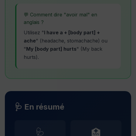
💬 Comment dire "avoir mal" en
anglais ?
Utilisez "
I have a + [body part] +
ache
" (headache, stomachache) ou
"
My [body part] hurts
" (My back
hurts).
🩺 En résumé
🩺
🏥