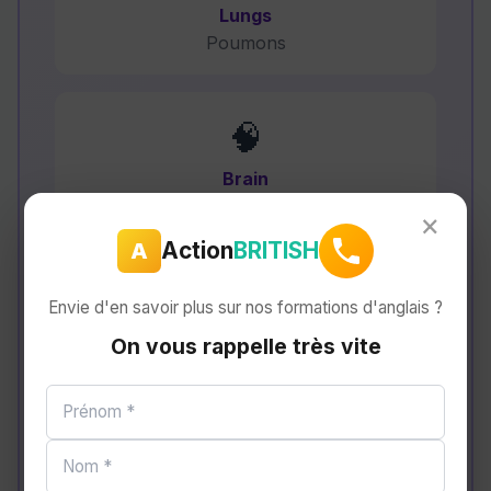
Lungs
Poumons
🧠
Brain
Cerveau
×
Action
BRITISH
A
💨
Envie d'en savoir plus sur nos formations d'anglais ?
Liver
On vous rappelle très vite
Foie
💫