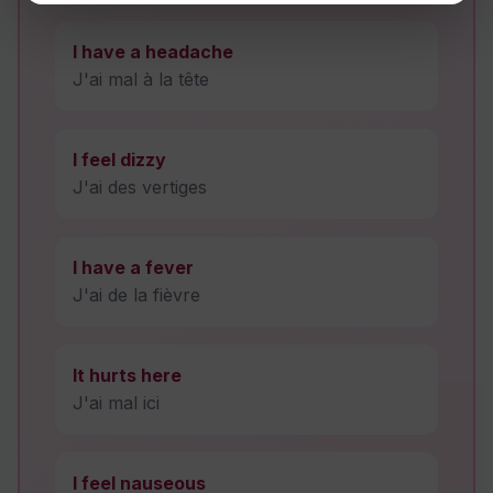
I have a headache
J'ai mal à la tête
I feel dizzy
J'ai des vertiges
I have a fever
J'ai de la fièvre
It hurts here
J'ai mal ici
I feel nauseous