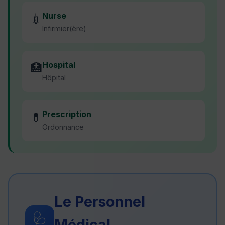
Nurse
💉
Infirmier(ère)
Hospital
🏥
Hôpital
Prescription
💊
Ordonnance
Le Personnel
🩺
Médical