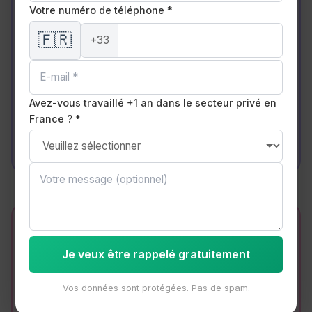
Kidneys
Votre numéro de téléphone *
Reins
🇫🇷
+33
🦴
Avez-vous travaillé +1 an dans le secteur privé en
Bone
France ? *
Os
Symptômes
Je veux être rappelé gratuitement
🤒
Courants
Vos données sont protégées. Pas de spam.
Décrire ses maux