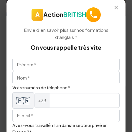
×
A
Action
BRITISH
Grammaire
Envie d'en savoir plus sur nos formations
d'anglais ?
Améliorer son Oral en Anglais 2026
On vous rappelle très vite
Decouvrez notre guide complet.
Lire l'article
Votre numéro de téléphone *
🇫🇷
+33
Avez-vous travaillé +1 an dans le secteur privé en
France ? *