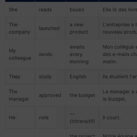
She
reads
books
Elle lit des livr
The
a new
L'entreprise a 
launched
company
product
nouveau produi
emails
Mon collègue 
My
sends
every
des e-mails c
colleague
morning
matin.
They
study
English
Ils étudient l'a
The
Le manager a 
approved
the budget
manager
le budget.
—
He
runs
Il court.
(intransitif)
the project
Notre équipe a 