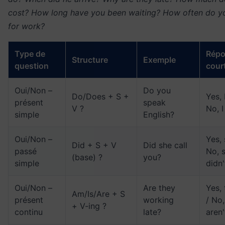
cost? How long have you been waiting? How often do yo
for work?
Type de
Rép
Structure
Exemple
question
cour
Oui/Non –
Do you
Do/Does + S +
Yes, 
présent
speak
V ?
No, I
simple
English?
Oui/Non –
Yes, 
Did + S + V
Did she call
passé
No, 
(base) ?
you?
simple
didn'
Oui/Non –
Are they
Yes, 
Am/Is/Are + S
présent
working
/ No,
+ V-ing ?
continu
late?
aren'