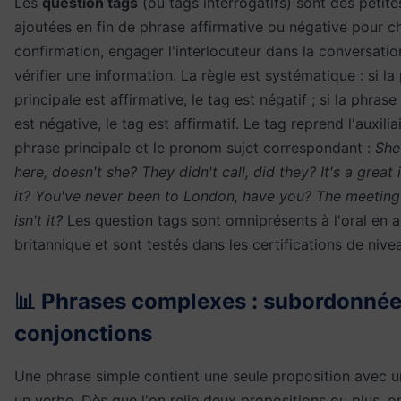
Les
question tags
(ou tags interrogatifs) sont des petit
ajoutées en fin de phrase affirmative ou négative pour c
confirmation, engager l'interlocuteur dans la conversatio
vérifier une information. La règle est systématique : si la
principale est affirmative, le tag est négatif ; si la phrase
est négative, le tag est affirmatif. Le tag reprend l'auxilia
phrase principale et le pronom sujet correspondant :
She
here, doesn't she? They didn't call, did they? It's a great i
it? You've never been to London, have you? The meeting 
isn't it?
Les question tags sont omniprésents à l'oral en a
britannique et sont testés dans les certifications de nive
📊 Phrases complexes : subordonnée
conjonctions
Une phrase simple contient une seule proposition avec un
un verbe. Dès que l'on relie deux propositions ou plus, o