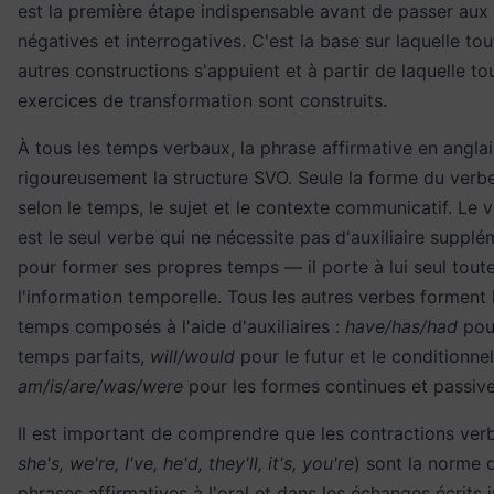
est la première étape indispensable avant de passer aux
négatives et interrogatives. C'est la base sur laquelle tou
autres constructions s'appuient et à partir de laquelle to
exercices de transformation sont construits.
À tous les temps verbaux, la phrase affirmative en anglai
rigoureusement la structure SVO. Seule la forme du ver
selon le temps, le sujet et le contexte communicatif. Le
est le seul verbe qui ne nécessite pas d'auxiliaire supplé
pour former ses propres temps — il porte à lui seul tout
l'information temporelle. Tous les autres verbes forment 
temps composés à l'aide d'auxiliaires :
have/has/had
pour
temps parfaits,
will/would
pour le futur et le conditionnel
am/is/are/was/were
pour les formes continues et passive
Il est important de comprendre que les contractions verb
she's, we're, I've, he'd, they'll, it's, you're
) sont la norme 
phrases affirmatives à l'oral et dans les échanges écrits 