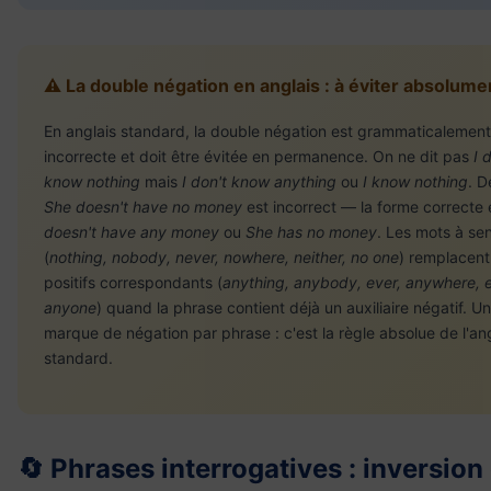
⚠️ La double négation en anglais : à éviter absolume
En anglais standard, la double négation est grammaticalement
incorrecte et doit être évitée en permanence. On ne dit pas
I 
know nothing
mais
I don't know anything
ou
I know nothing
. 
She doesn't have no money
est incorrect — la forme correcte
doesn't have any money
ou
She has no money
. Les mots à se
(
nothing, nobody, never, nowhere, neither, no one
) remplacent
positifs correspondants (
anything, anybody, ever, anywhere, e
anyone
) quand la phrase contient déjà un auxiliaire négatif. U
marque de négation par phrase : c'est la règle absolue de l'an
standard.
🔄 Phrases interrogatives : inversion 