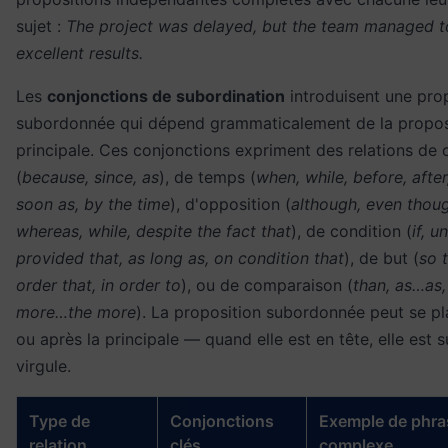
sujet :
The project was delayed, but the team managed to
excellent results.
Les
conjonctions de subordination
introduisent une pro
subordonnée qui dépend grammaticalement de la propos
principale. Ces conjonctions expriment des relations de 
(
because, since, as
), de temps (
when, while, before, after,
soon as, by the time
), d'opposition (
although, even thou
whereas, while, despite the fact that
), de condition (
if, u
provided that, as long as, on condition that
), de but (
so t
order that, in order to
), ou de comparaison (
than, as…as,
more…the more
). La proposition subordonnée peut se pl
ou après la principale — quand elle est en tête, elle est s
virgule.
Type de
Conjonctions
Exemple de phra
relation
clés
complexe