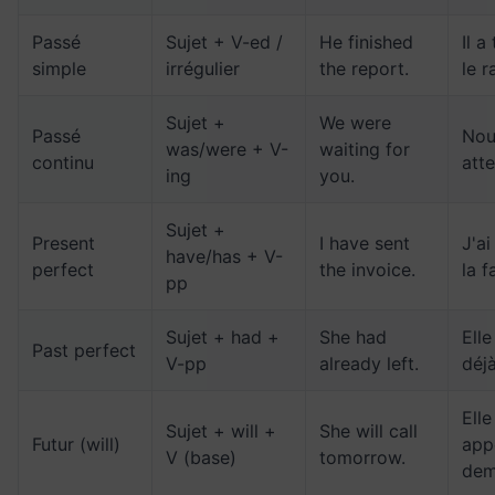
Passé
Sujet + V-ed /
He finished
Il a
simple
irrégulier
the report.
le r
Sujet +
We were
Passé
Nou
was/were + V-
waiting for
continu
att
ing
you.
Sujet +
Present
I have sent
J'a
have/has + V-
perfect
the invoice.
la f
pp
Sujet + had +
She had
Elle
Past perfect
V-pp
already left.
déjà
Elle
Sujet + will +
She will call
Futur (will)
app
V (base)
tomorrow.
dem