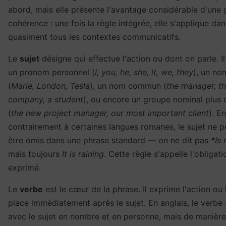
abord, mais elle présente l'avantage considérable d'une
cohérence : une fois la règle intégrée, elle s'applique dan
quasiment tous les contextes communicatifs.
Le
sujet
désigne qui effectue l'action ou dont on parle. Il
un pronom personnel (
I, you, he, she, it, we, they
), un no
(
Marie, London, Tesla
), un nom commun (
the manager, t
company, a student
), ou encore un groupe nominal plus
(
the new project manager, our most important client
). E
contrairement à certaines langues romanes, le sujet ne p
être omis dans une phrase standard — on ne dit pas
*Is 
mais toujours
It is raining
. Cette règle s'appelle l'obligati
exprimé.
Le
verbe
est le cœur de la phrase. Il exprime l'action ou l
place immédiatement après le sujet. En anglais, le verbe
avec le sujet en nombre et en personne, mais de manièr