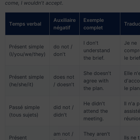
come, I wouldn't accept
.
Auxiliaire
Exemple
Temps verbal
Traduc
négatif
complet
I don't
Je ne
Présent simple
do not /
understand
compr
(I/you/we/they)
don't
the brief.
le brief
She doesn't
Elle n'
Présent simple
does not
agree with
d'acco
(he/she/it)
/ doesn't
the plan.
le plan
He didn't
Il n'a 
Passé simple
did not /
attend the
assisté
(tous sujets)
didn't
meeting.
réunio
am not /
They aren't
Présent
Ils ne 