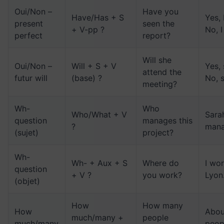
Oui/Non –
Have you
Have/Has + S
Yes, 
present
seen the
+ V-pp ?
No, I
perfect
report?
Will she
Oui/Non –
Will + S + V
Yes, 
attend the
futur will
(base) ?
No, 
meeting?
Wh-
Who
Who/What + V
Sara
question
manages this
?
mana
(sujet)
project?
Wh-
Wh- + Aux + S
Where do
I wor
question
+ V ?
you work?
Lyon
(objet)
How
How many
How
About
much/many +
people
much/many
peop