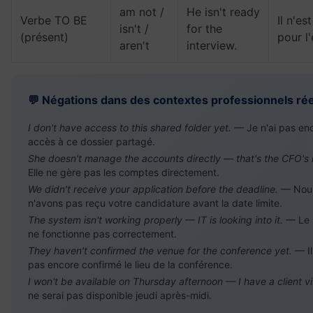
am not /
He isn't ready
Verbe TO BE
Il n'es
isn't /
for the
(présent)
pour l'
aren't
interview.
💬 Négations dans des contextes professionnels rée
I don't have access to this shared folder yet.
— Je n'ai pas en
accès à ce dossier partagé.
She doesn't manage the accounts directly — that's the CFO's r
Elle ne gère pas les comptes directement.
We didn't receive your application before the deadline.
— Nou
n'avons pas reçu votre candidature avant la date limite.
The system isn't working properly — IT is looking into it.
— Le 
ne fonctionne pas correctement.
They haven't confirmed the venue for the conference yet.
— Il
pas encore confirmé le lieu de la conférence.
I won't be available on Thursday afternoon — I have a client vis
ne serai pas disponible jeudi après-midi.