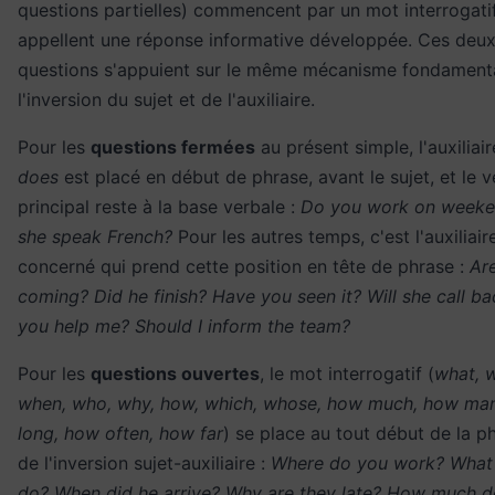
questions partielles) commencent par un mot interrogatif
appellent une réponse informative développée. Ces deux
questions s'appuient sur le même mécanisme fondamenta
l'inversion du sujet et de l'auxiliaire.
Pour les
questions fermées
au présent simple, l'auxiliai
does
est placé en début de phrase, avant le sujet, et le 
principal reste à la base verbale :
Do you work on weeke
she speak French?
Pour les autres temps, c'est l'auxiliai
concerné qui prend cette position en tête de phrase :
Ar
coming? Did he finish? Have you seen it? Will she call b
you help me? Should I inform the team?
Pour les
questions ouvertes
, le mot interrogatif (
what, 
when, who, why, how, which, whose, how much, how ma
long, how often, how far
) se place au tout début de la ph
de l'inversion sujet-auxiliaire :
Where do you work? What
do? When did he arrive? Why are they late? How much do