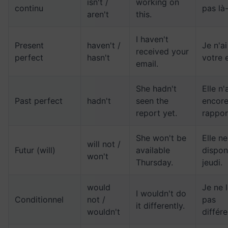
isn't /
working on
continu
pas là
aren't
this.
I haven't
Present
haven't /
Je n'a
received your
perfect
hasn't
votre 
email.
She hadn't
Elle n'
Past perfect
hadn't
seen the
encore
report yet.
rappor
She won't be
Elle n
will not /
Futur (will)
available
dispon
won't
Thursday.
jeudi.
would
Je ne l
I wouldn't do
Conditionnel
not /
pas
it differently.
wouldn't
différ