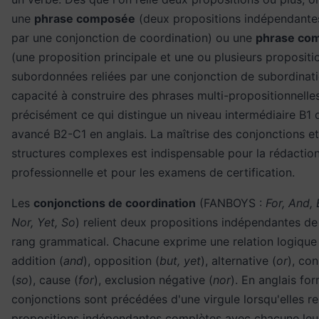
une
phrase composée
(deux propositions indépendantes
par une conjonction de coordination) ou une
phrase co
(une proposition principale et une ou plusieurs propositi
subordonnées reliées par une conjonction de subordinati
capacité à construire des phrases multi-propositionnelle
précisément ce qui distingue un niveau intermédiaire B1 
avancé B2-C1 en anglais. La maîtrise des conjonctions e
structures complexes est indispensable pour la rédactio
professionnelle et pour les examens de certification.
Les
conjonctions de coordination
(FANBOYS :
For, And, 
Nor, Yet, So
) relient deux propositions indépendantes 
rang grammatical. Chacune exprime une relation logique d
addition (
and
), opposition (
but, yet
), alternative (
or
), co
(
so
), cause (
for
), exclusion négative (
nor
). En anglais for
conjonctions sont précédées d'une virgule lorsqu'elles re
propositions indépendantes complètes avec chacune leu