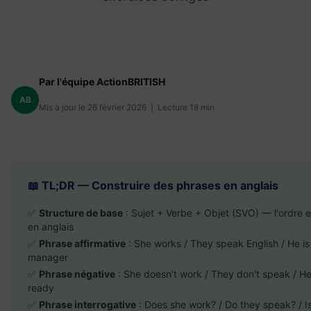
Par l'équipe ActionBRITISH
AB
Mis à jour le 26 février 2026 | Lecture 18 min
📖 TL;DR — Construire des phrases en anglais
✅
Structure de base
: Sujet + Verbe + Objet (SVO) — l'ordre e
en anglais
✅
Phrase affirmative
: She works / They speak English / He is
manager
✅
Phrase négative
: She doesn't work / They don't speak / He 
ready
✅
Phrase interrogative
: Does she work? / Do they speak? / I