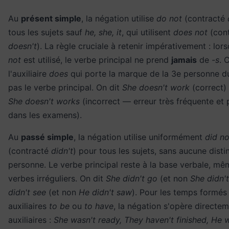
Au
présent simple
, la négation utilise
do not
(contracté
tous les sujets sauf
he, she, it
, qui utilisent
does not
(cont
doesn't
). La règle cruciale à retenir impérativement : lo
not
est utilisé, le verbe principal ne prend
jamais
de
-s
. 
l'auxiliaire
does
qui porte la marque de la 3e personne du 
pas le verbe principal. On dit
She doesn't work
(correct) 
She doesn't works
(incorrect — erreur très fréquente et 
dans les examens).
Au
passé simple
, la négation utilise uniformément
did no
(contracté
didn't
) pour tous les sujets, sans aucune disti
personne. Le verbe principal reste à la base verbale, mê
verbes irréguliers. On dit
She didn't go
(et non
She didn'
didn't see
(et non
He didn't saw
). Pour les temps formés
auxiliaires
to be
ou
to have
, la négation s'opère directe
auxiliaires :
She wasn't ready, They haven't finished, He 