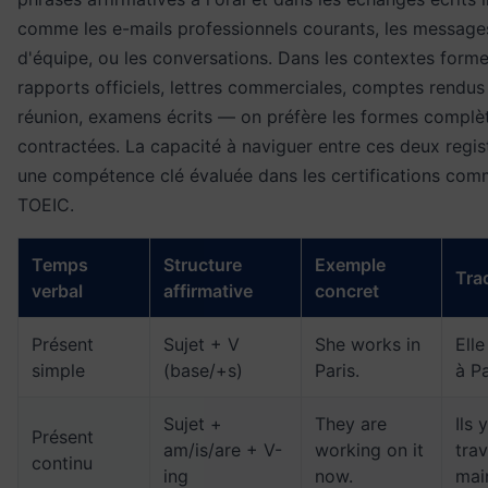
comme les e-mails professionnels courants, les message
d'équipe, ou les conversations. Dans les contextes form
rapports officiels, lettres commerciales, comptes rendus
réunion, examens écrits — on préfère les formes complè
contractées. La capacité à naviguer entre ces deux regis
une compétence clé évaluée dans les certifications com
TOEIC.
Temps
Structure
Exemple
Tra
verbal
affirmative
concret
Présent
Sujet + V
She works in
Elle
simple
(base/+s)
Paris.
à Pa
Sujet +
They are
Ils y
Présent
am/is/are + V-
working on it
trav
continu
ing
now.
mai