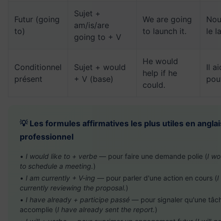
Sujet +
Futur (going
We are going
Nou
am/is/are
to)
to launch it.
le l
going to + V
He would
Conditionnel
Sujet + would
Il ai
help if he
présent
+ V (base)
pou
could.
💡 Les formules affirmatives les plus utiles en anglai
professionnel
•
I would like to + verbe
— pour faire une demande polie (
I wo
to schedule a meeting.
)
•
I am currently + V-ing
— pour parler d'une action en cours (
I
currently reviewing the proposal.
)
•
I have already + participe passé
— pour signaler qu'une tâc
accomplie (
I have already sent the report.
)