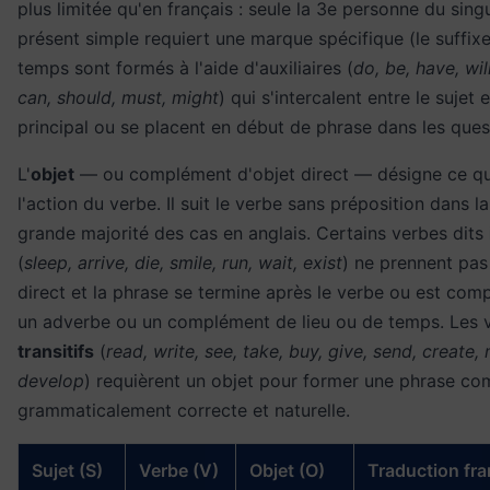
plus limitée qu'en français : seule la 3e personne du singu
présent simple requiert une marque spécifique (le suffix
temps sont formés à l'aide d'auxiliaires (
do, be, have, wil
can, should, must, might
) qui s'intercalent entre le sujet 
principal ou se placent en début de phrase dans les ques
L'
objet
— ou complément d'objet direct — désigne ce qu
l'action du verbe. Il suit le verbe sans préposition dans la
grande majorité des cas en anglais. Certains verbes dits
(
sleep, arrive, die, smile, run, wait, exist
) ne prennent pas
direct et la phrase se termine après le verbe ou est com
un adverbe ou un complément de lieu ou de temps. Les 
transitifs
(
read, write, see, take, buy, give, send, create
develop
) requièrent un objet pour former une phrase co
grammaticalement correcte et naturelle.
Sujet (S)
Verbe (V)
Objet (O)
Traduction fra