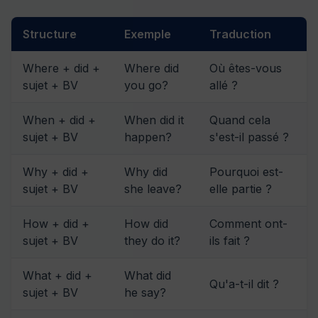
Structure
Exemple
Traduction
Where + did +
Where did
Où êtes-vous
sujet + BV
you go?
allé ?
When + did +
When did it
Quand cela
sujet + BV
happen?
s'est-il passé ?
Why + did +
Why did
Pourquoi est-
sujet + BV
she leave?
elle partie ?
How + did +
How did
Comment ont-
sujet + BV
they do it?
ils fait ?
What + did +
What did
Qu'a-t-il dit ?
sujet + BV
he say?