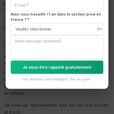
est désormais révolue. Un marqueur temporel précis
accompagne généralement la phrase.
Avez-vous travaillé +1 an dans le secteur privé en
France ? *
She called me at 3 p.m. yesterday.
(Elle m'a appelé à
15h hier.)
The meeting ended two hours ago.
(La réunion s'est
terminée il y a deux heures.)
2. Suite d'actions passées (récit
chronologique)
Je veux être rappelé gratuitement
Pour raconter une histoire ou enchaîner des
événements dans l'ordre chronologique, le Simple
Vos données sont protégées. Pas de spam.
Past s'utilise en séquence. C'est le temps du récit par
excellence.
He woke up, had breakfast, took the train and arrived
at 9 a.m.