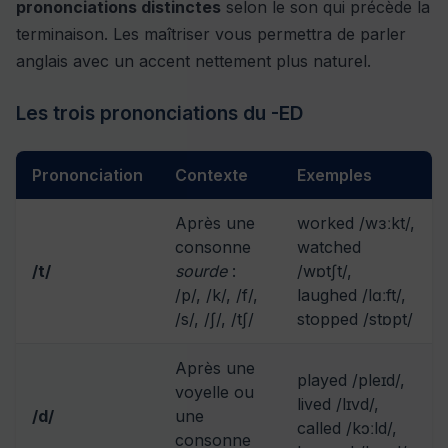
prononciations distinctes
selon le son qui précède la
terminaison. Les maîtriser vous permettra de parler
anglais avec un accent nettement plus naturel.
Les trois prononciations du -ED
Prononciation
Contexte
Exemples
Après une
worked /wɜːkt/,
consonne
watched
/t/
sourde
:
/wɒtʃt/,
/p/, /k/, /f/,
laughed /lɑːft/,
/s/, /ʃ/, /tʃ/
stopped /stɒpt/
Après une
played /pleɪd/,
voyelle ou
lived /lɪvd/,
/d/
une
called /kɔːld/,
consonne