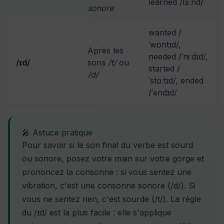
learned /lɜːnd/
sonore
wanted /
ˈwɒntɪd/,
Après les
needed /ˈniːdɪd/,
/ɪd/
sons
/t/
ou
started /
/d/
ˈstɑːtɪd/, ended
/ˈendɪd/
🎤 Astuce pratique
Pour savoir si le son final du verbe est sourd
ou sonore, posez votre main sur votre gorge et
prononcez la consonne : si vous sentez une
vibration, c'est une consonne sonore (/d/). Si
vous ne sentez rien, c'est sourde (/t/). La règle
du /ɪd/ est la plus facile : elle s'applique