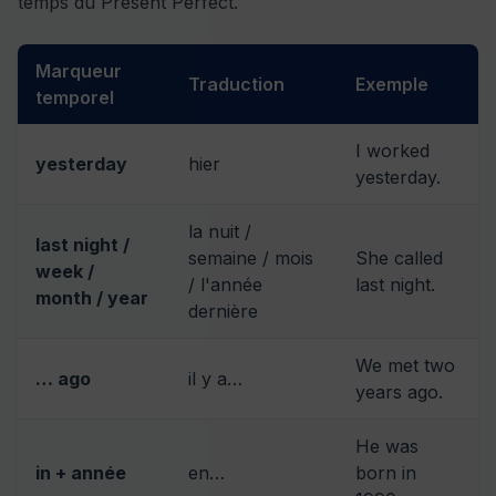
temps du Present Perfect.
Marqueur
Traduction
Exemple
temporel
I worked
yesterday
hier
yesterday.
la nuit /
last night /
semaine / mois
She called
week /
/ l'année
last night.
month / year
dernière
We met two
… ago
il y a…
years ago.
He was
in + année
en…
born in