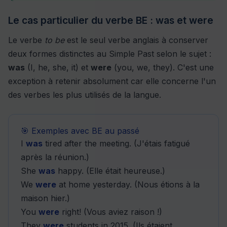
Le cas particulier du verbe BE : was et were
Le verbe
to be
est le seul verbe anglais à conserver
deux formes distinctes au Simple Past selon le sujet :
was
(I, he, she, it) et
were
(you, we, they). C'est une
exception à retenir absolument car elle concerne l'un
des verbes les plus utilisés de la langue.
🎯 Exemples avec BE au passé
I
was
tired after the meeting. (J'étais fatigué
après la réunion.)
She
was
happy. (Elle était heureuse.)
We
were
at home yesterday. (Nous étions à la
maison hier.)
You
were
right! (Vous aviez raison !)
They
were
students in 2015. (Ils étaient