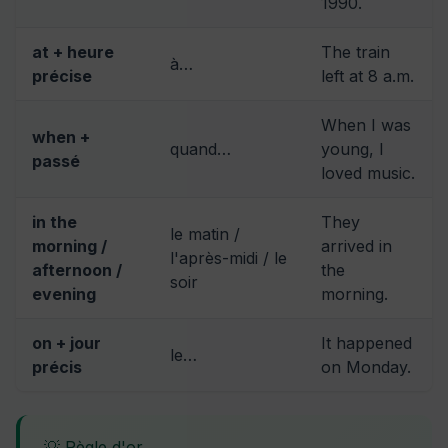
1990.
at + heure
The train
à…
précise
left at 8 a.m.
When I was
when +
quand…
young, I
passé
loved music.
in the
They
le matin /
morning /
arrived in
l'après-midi / le
afternoon /
the
soir
evening
morning.
on + jour
It happened
le…
précis
on Monday.
💡 Règle d'or