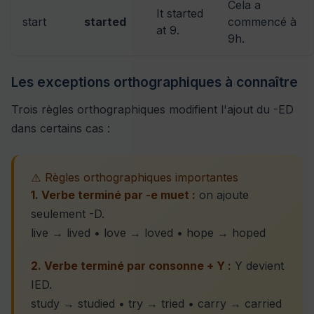
Cela a
It started
start
started
commencé à
at 9.
9h.
Les exceptions orthographiques à connaître
Trois règles orthographiques modifient l'ajout du -ED
dans certains cas :
⚠️ Règles orthographiques importantes
1. Verbe terminé par -e muet :
on ajoute
seulement -D.
live → lived • love → loved • hope → hoped
2. Verbe terminé par consonne + Y :
Y devient
IED.
study → studied • try → tried • carry → carried