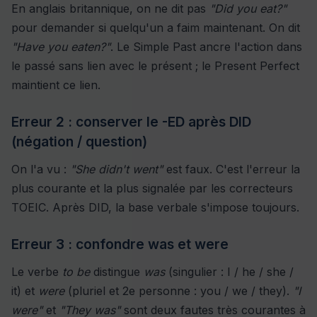
En anglais britannique, on ne dit pas
"Did you eat?"
pour demander si quelqu'un a faim maintenant. On dit
"Have you eaten?"
. Le Simple Past ancre l'action dans
le passé sans lien avec le présent ; le Present Perfect
maintient ce lien.
Erreur 2 : conserver le -ED après DID
(négation / question)
On l'a vu :
"She didn't went"
est faux. C'est l'erreur la
plus courante et la plus signalée par les correcteurs
TOEIC. Après DID, la base verbale s'impose toujours.
Erreur 3 : confondre was et were
Le verbe
to be
distingue
was
(singulier : I / he / she /
it) et
were
(pluriel et 2e personne : you / we / they).
"I
were"
et
"They was"
sont deux fautes très courantes à