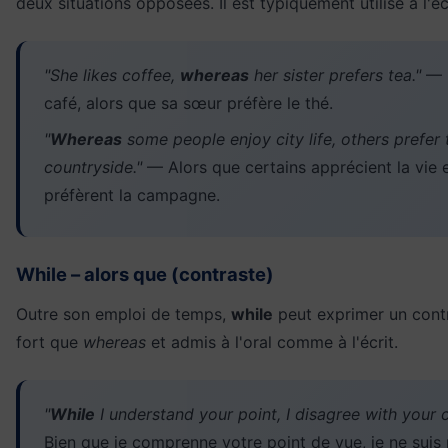
deux situations opposées. Il est typiquement utilisé à l'éc
"She likes coffee,
whereas
her sister prefers tea."
— E
café, alors que sa sœur préfère le thé.
"
Whereas
some people enjoy city life, others prefer 
countryside."
— Alors que certains apprécient la vie en
préfèrent la campagne.
While – alors que (contraste)
Outre son emploi de temps,
while
peut exprimer un contr
fort que
whereas
et admis à l'oral comme à l'écrit.
"
While
I understand your point, I disagree with your 
Bien que je comprenne votre point de vue, je ne suis