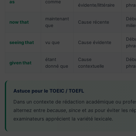
as
comme
évidente/littéraire
phra
maintenant
Débu
now that
Cause récente
que
mili
Débu
seeing that
vu que
Cause évidente
phra
étant
Cause
Débu
given that
donné que
contextuelle
phra
Astuce pour le TOEIC / TOEFL
Dans un contexte de rédaction académique ou profes
alternez entre
because
,
since
et
as
pour éviter les rép
examinateurs apprécient la variété lexicale.