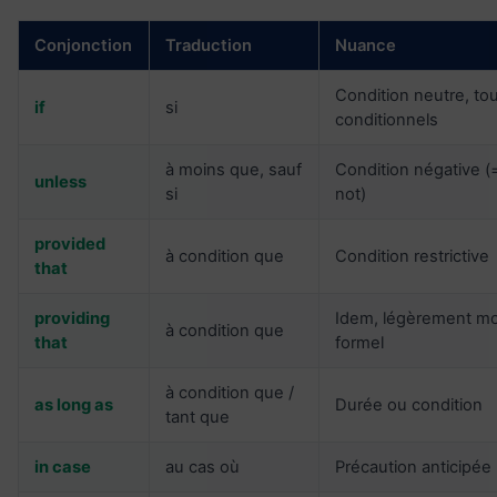
Conjonction
Traduction
Nuance
Condition neutre, to
if
si
conditionnels
à moins que, sauf
Condition négative (=
unless
si
not)
provided
à condition que
Condition restrictive
that
providing
Idem, légèrement m
à condition que
that
formel
à condition que /
as long as
Durée ou condition
tant que
in case
au cas où
Précaution anticipée