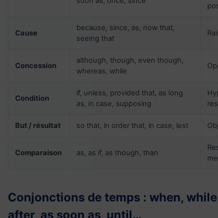
soon as, once, since
pos
because, since, as, now that,
Cause
Rai
seeing that
although, though, even though,
Concession
Opp
whereas, while
if, unless, provided that, as long
Hy
Condition
as, in case, supposing
res
But / résultat
so that, in order that, in case, lest
Obj
Re
Comparaison
as, as if, as though, than
me
Conjonctions de temps : when, while,
after, as soon as, until…