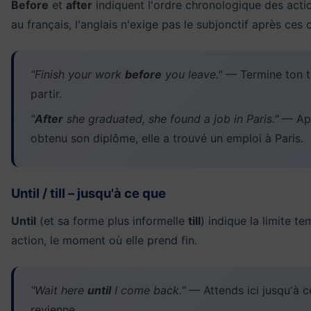
Before
et
after
indiquent l'ordre chronologique des acti
au français, l'anglais n'exige pas le subjonctif après ces 
"Finish your work
before
you leave."
— Termine ton tr
partir.
"
After
she graduated, she found a job in Paris."
— Apr
obtenu son diplôme, elle a trouvé un emploi à Paris.
Until / till – jusqu'à ce que
Until
(et sa forme plus informelle
till
) indique la limite t
action, le moment où elle prend fin.
"Wait here
until
I come back."
— Attends ici jusqu'à c
revienne.