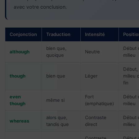
avec votre conclusion.
Conjonction
Traduction
Intensité
Positi
bien que,
Début 
although
Neutre
quoique
milieu
Début,
though
bien que
Léger
milieu 
fin
even
Fort
Début 
même si
though
(emphatique)
milieu
alors que,
Contraste
Début 
whereas
tandis que
direct
milieu
Contraste
Début 