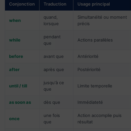
Conjonction
Traduction
Usage principal
quand,
Simultanéité ou moment
when
lorsque
précis
pendant
while
Actions parallèles
que
before
avant que
Antériorité
after
après que
Postériorité
jusqu'à ce
until / till
Limite temporelle
que
as soon as
dès que
Immédiateté
une fois
Action accomplie puis
once
que
résultat