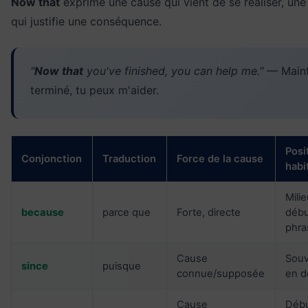
Now that
exprime une cause qui vient de se réaliser, une 
qui justifie une conséquence.
"
Now that
you've finished, you can help me."
— Maint
terminé, tu peux m'aider.
Posi
Conjonction
Traduction
Force de la cause
habi
Mili
because
parce que
Forte, directe
débu
phra
Cause
Sou
since
puisque
connue/supposée
en d
Cause
Débu