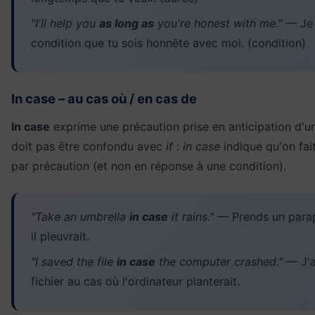
"I'll help you
as long as
you're honest with me."
— Je t
condition que tu sois honnête avec moi. (condition)
In case – au cas où / en cas de
In case
exprime une précaution prise en anticipation d'une
doit pas être confondu avec
if
:
in case
indique qu'on fai
par précaution (et non en réponse à une condition).
"Take an umbrella
in case
it rains."
— Prends un parap
il pleuvrait.
"I saved the file
in case
the computer crashed."
— J'a
fichier au cas où l'ordinateur planterait.