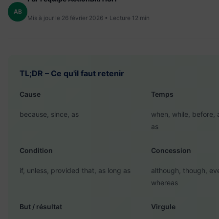
AB
Mis à jour le 26 février 2026 • Lecture 12 min
TL;DR – Ce qu'il faut retenir
Cause
Temps
because, since, as
when, while, before, a
as
Condition
Concession
if, unless, provided that, as long as
although, though, ev
whereas
But / résultat
Virgule