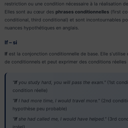
restriction ou une condition nécessaire à la réalisation de 
Elles sont au cœur des
phrases conditionnelles
(first c
conditional, third conditional) et sont incontournables p
nuances hypothétiques en anglais.
If – si
If
est la conjonction conditionnelle de base. Elle s'utilise
de conditionnels et peut exprimer des conditions réelles
"
If
you study hard, you will pass the exam."
(1st cond
condition réelle)
"
If
I had more time, I would travel more."
(2nd condit
hypothèse peu probable)
"
If
she had called me, I would have helped."
(3rd cond
irréel)