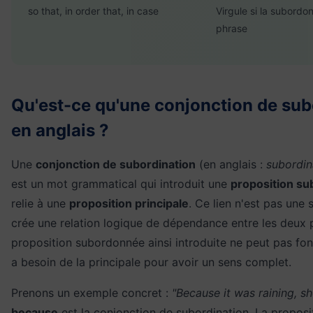
so that, in order that, in case
Virgule si la subordo
phrase
Qu'est-ce qu'une conjonction de sub
en anglais ?
Une
conjonction de subordination
(en anglais :
subordin
est un mot grammatical qui introduit une
proposition s
relie à une
proposition principale
. Ce lien n'est pas une s
crée une relation logique de dépendance entre les deux 
proposition subordonnée ainsi introduite ne peut pas fonc
a besoin de la principale pour avoir un sens complet.
Prenons un exemple concret :
"Because it was raining, s
because
est la conjonction de subordination. La propos