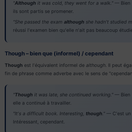
"
Although
it was cold, they went for a walk."
— Bien q
ils sont partis se promener.
"She passed the exam
although
she hadn't studied m
réussi l'examen bien qu'elle n'ait pas beaucoup étudi
Though – bien que (informel) / cependant
Though
est l'équivalent informel de
although
. Il peut ég
fin de phrase comme adverbe avec le sens de "cependant
"
Though
it was late, she continued working."
— Bien q
elle a continué à travailler.
"It's a difficult book. Interesting,
though
."
— C'est un li
Intéressant, cependant.