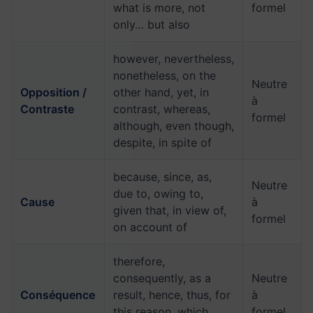
what is more, not
formel
only… but also
however, nevertheless,
nonetheless, on the
Neutre
Opposition /
other hand, yet, in
à
Contraste
contrast, whereas,
formel
although, even though,
despite, in spite of
because, since, as,
Neutre
due to, owing to,
Cause
à
given that, in view of,
formel
on account of
therefore,
consequently, as a
Neutre
Conséquence
result, hence, thus, for
à
this reason, which
formel