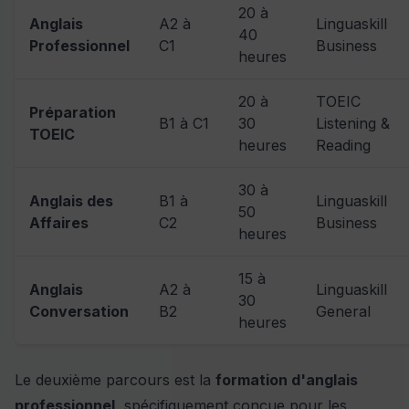
20 à
Anglais
A2 à
Linguaskill
40
Professionnel
C1
Business
heures
20 à
TOEIC
Préparation
B1 à C1
30
Listening &
TOEIC
heures
Reading
30 à
Anglais des
B1 à
Linguaskill
50
Affaires
C2
Business
heures
15 à
Anglais
A2 à
Linguaskill
30
Conversation
B2
General
heures
Le deuxième parcours est la
formation d'anglais
professionnel
, spécifiquement conçue pour les