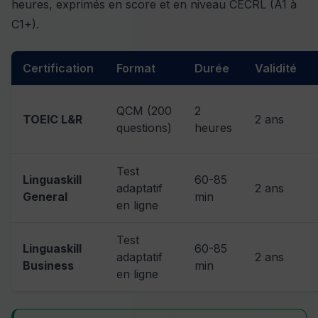
heures, exprimés en score et en niveau CECRL (A1 à
C1+).
Certification
Format
Durée
Validité
QCM (200
2
TOEIC L&R
2 ans
questions)
heures
Test
Linguaskill
60-85
adaptatif
2 ans
General
min
en ligne
Test
Linguaskill
60-85
adaptatif
2 ans
Business
min
en ligne