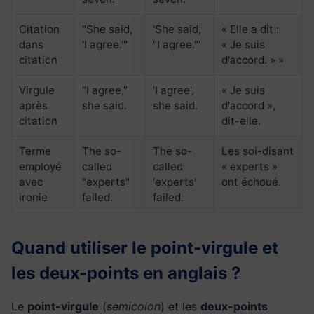
Citation
"She said,
'She said,
« Elle a dit :
dans
'I agree.'"
"I agree."'
« Je suis
citation
d'accord. » »
Virgule
"I agree,"
'I agree',
« Je suis
après
she said.
she said.
d'accord »,
citation
dit-elle.
Terme
The so-
The so-
Les soi-disant
employé
called
called
« experts »
avec
"experts"
'experts'
ont échoué.
ironie
failed.
failed.
Quand utiliser le point-virgule et
les deux-points en anglais ?
Le
point-virgule
(
semicolon
) et les
deux-points