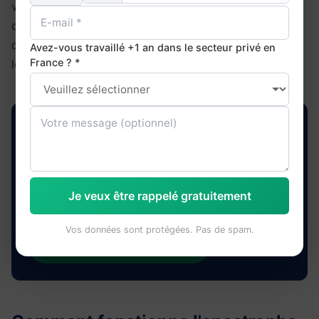
virgule d'Oxford dans la législation du Maine. Les
chauffeurs-livreurs ont obtenu 10 millions de dollars
de dommages en raison d'une liste ambiguë dans la
Avez-vous travaillé +1 an dans le secteur privé en
France ? *
loi. La ponctuation a un coût réel.
Maîtrisez la rédaction professionnelle en
anglais
Ponctuation, grammaire, emails pro — formateurs natifs,
Je veux être rappelé gratuitement
18 h/palier, 100 % finançable CPF.
Vos données sont protégées. Pas de spam.
Vérifier mon éligibilité CPF