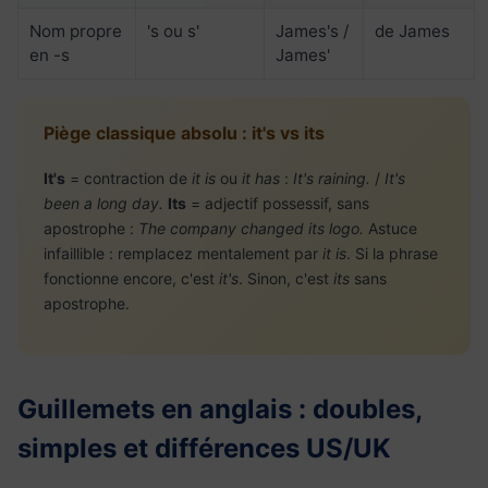
Nom propre
's ou s'
James's /
de James
en -s
James'
Piège classique absolu : it's vs its
It's
= contraction de
it is
ou
it has
:
It's raining.
/
It's
been a long day.
Its
= adjectif possessif, sans
apostrophe :
The company changed its logo.
Astuce
infaillible : remplacez mentalement par
it is
. Si la phrase
fonctionne encore, c'est
it's
. Sinon, c'est
its
sans
apostrophe.
Guillemets en anglais : doubles,
simples et différences US/UK