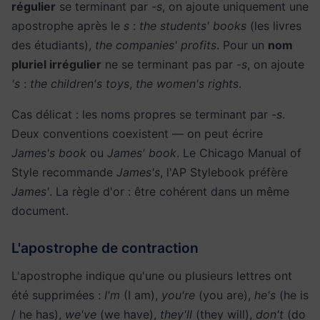
régulier
se terminant par
-s
, on ajoute uniquement une
apostrophe après le
s
:
the students' books
(les livres
des étudiants),
the companies' profits
. Pour un
nom
pluriel irrégulier
ne se terminant pas par
-s
, on ajoute
's
:
the children's toys
,
the women's rights
.
Cas délicat : les noms propres se terminant par
-s
.
Deux conventions coexistent — on peut écrire
James's book
ou
James' book
. Le Chicago Manual of
Style recommande
James's
, l'AP Stylebook préfère
James'
. La règle d'or : être cohérent dans un même
document.
L'apostrophe de contraction
L'apostrophe indique qu'une ou plusieurs lettres ont
été supprimées :
I'm
(I am),
you're
(you are),
he's
(he is
/ he has),
we've
(we have),
they'll
(they will),
don't
(do