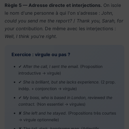
Règle 5 — Adresse directe et interjections.
On isole
le nom d'une personne à qui l'on s'adresse :
John,
could you send me the report?
/
Thank you, Sarah, for
your contribution.
De même avec les interjections :
Well, I think you're right.
Exercice : virgule ou pas ?
✔
After the call, I sent the email.
(Proposition
introductive → virgule)
✔
She is brilliant, but she lacks experience.
(2 prop.
indép. + conjonction → virgule)
✔
My boss, who is based in London, reviewed the
contract.
(Non essentiel → virgules)
✘
She left and he stayed.
(Propositions très courtes
→ virgule optionnelle)
✘
The tall, dark, handsome man.
(Adjectifs