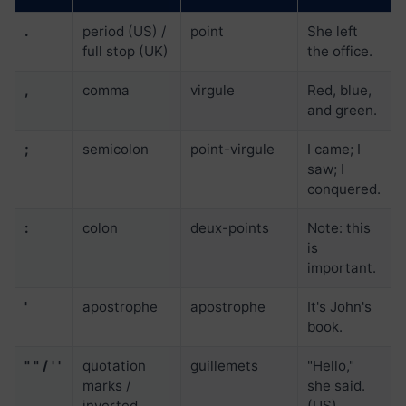
.
period (US) /
point
She left
full stop (UK)
the office.
,
comma
virgule
Red, blue,
and green.
;
semicolon
point-virgule
I came; I
saw; I
conquered.
:
colon
deux-points
Note: this
is
important.
'
apostrophe
apostrophe
It's John's
book.
" " / ' '
quotation
guillemets
"Hello,"
marks /
she said.
inverted
(US)