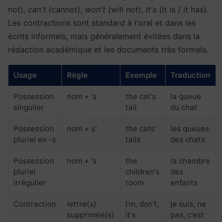
not),
can't
(cannot),
won't
(will not),
it's
(it is / it has).
Les contractions sont standard à l'oral et dans les
écrits informels, mais généralement évitées dans la
rédaction académique et les documents très formels.
Usage
Règle
Exemple
Traduction
Possession
nom + 's
the cat's
la queue
singulier
tail
du chat
Possession
nom + s'
the cats'
les queues
pluriel en -s
tails
des chats
Possession
nom + 's
the
la chambre
pluriel
children's
des
irrégulier
room
enfants
Contraction
lettre(s)
I'm, don't,
je suis, ne
supprimée(s)
it's
pas, c'est