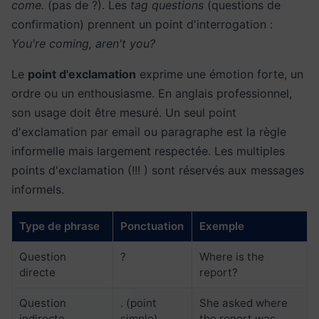
come.
(pas de ?). Les
tag questions
(questions de
confirmation) prennent un point d'interrogation :
You're coming, aren't you?
Le
point d'exclamation
exprime une émotion forte, un
ordre ou un enthousiasme. En anglais professionnel,
son usage doit être mesuré. Un seul point
d'exclamation par email ou paragraphe est la règle
informelle mais largement respectée. Les multiples
points d'exclamation (!!! ) sont réservés aux messages
informels.
Type de phrase
Ponctuation
Exemple
Question
?
Where is the
directe
report?
Question
. (point
She asked where
indirecte
simple)
the report was.