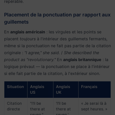
repérable.
Placement de la ponctuation par rapport aux
guillemets
En
anglais américain
: les virgules et les points se
placent
toujours
à l'intérieur des guillemets fermants,
même si la ponctuation ne fait pas partie de la citation
originale :
"I agree," she said.
/
She described the
product as "revolutionary."
En
anglais britannique
: la
logique prévaut — la ponctuation se place à l'intérieur
si elle fait partie de la citation, à l'extérieur sinon.
Situation
Anglais
Anglais
Français
US
UK
Citation
"I'll be
'I'll be
« Je serai là à
directe
there at
there at
sept heures. »
seven."
seven.'