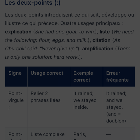
Les deux-points (:)
Les deux-points introduisent ce qui suit, développe ou
illustre ce qui précède. Quatre usages principaux :
explication
(
She had one goal: to win.
),
liste
(
We need
the following: flour, eggs, and milk.
),
citation
(
As
Churchill said: "Never give up."
),
amplification
(
There
is only one solution: hard work.
).
Signe
Usage correct
Exemple
Erreur
correct
fréquente
Point-
Relier 2
It rained;
It rained;
virgule
phrases liées
we stayed
and we
;
inside.
stayed.
(and =
doublon)
Point-
Liste complexe
Paris,
—