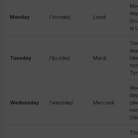
Mo
day
Monday
/ˈmʌndeɪ/
Lundi
(jo
la 
Tiw
day
Tuesday
/ˈtjuːzdeɪ/
Mardi
(di
nor
Tyr
Wo
day
Wednesday
/ˈwenzdeɪ/
Mercredi
(di
nor
Odi
Tho