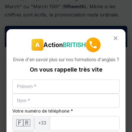
March" ou "March 15th" (
fifteenth
). Même si les
chiffres sont écrits, la prononciation reste ordinale.
Ordinal
Ordinal
×
Chiffre
Suffixe
écrit
prononcé
Action
BRITISH
A
1
1st
first
-st
Envie d'en savoir plus sur nos formations d'anglais ?
2
2nd
second
-nd
On vous rappelle très vite
3
3rd
third
-rd
4
4th
fourth
-th
Votre numéro de téléphone *
5
5th
fifth
-th
🇫🇷
+33
11
11th
eleventh
-th