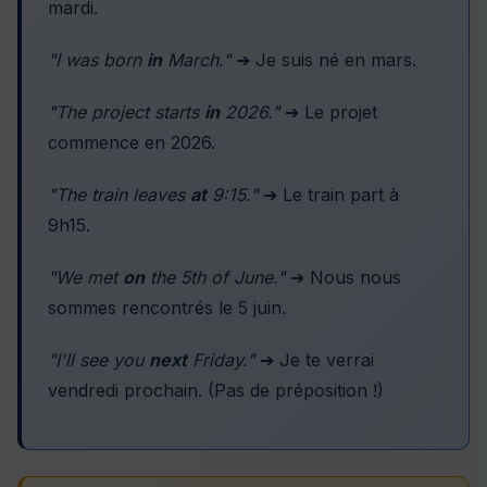
mardi.
"I was born
in
March."
➔ Je suis né en mars.
"The project starts
in
2026."
➔ Le projet
commence en 2026.
"The train leaves
at
9:15."
➔ Le train part à
9h15.
"We met
on
the 5th of June."
➔ Nous nous
sommes rencontrés le 5 juin.
"I'll see you
next
Friday."
➔ Je te verrai
vendredi prochain. (Pas de préposition !)