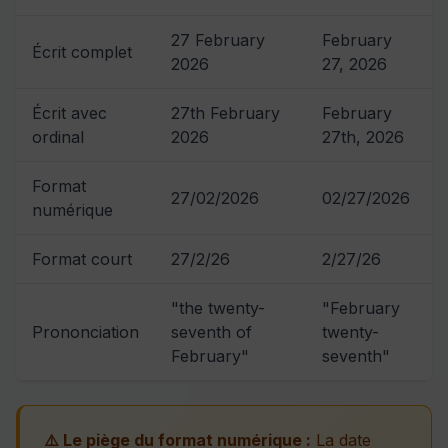
27 February
February
Écrit complet
2026
27, 2026
Écrit avec
27th February
February
ordinal
2026
27th, 2026
Format
27/02/2026
02/27/2026
numérique
Format court
27/2/26
2/27/26
"the twenty-
"February
Prononciation
seventh of
twenty-
February"
seventh"
⚠️ Le piège du format numérique :
La date