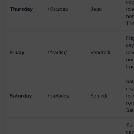
day
Thursday
/ˈθɜːzdeɪ/
Jeudi
(di
nor
Tho
Fri
day
Friday
/ˈfraɪdeɪ/
Vendredi
(dé
nor
Fri
Sat
day
Saturday
/ˈsætədeɪ/
Samedi
(di
rom
Sat
Sun
day