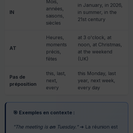
Mois,
in January, in 2026,
années,
IN
in summer, in the
saisons,
21st century
siècles
Heures,
at 3 o'clock, at
moments
noon, at Christmas,
AT
précis,
at the weekend
fêtes
(UK)
this, last,
this Monday, last
Pas de
next,
year, next week,
préposition
every
every day
🎯 Exemples en contexte :
"The meeting is
on
Tuesday."
➔ La réunion est