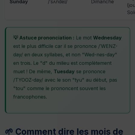
Sunday
/ˈsʌndeɪ/
Dimanche
(jo
Sole
💡 Astuce prononciation :
Le mot
Wednesday
est le plus difficile car il se prononce /ˈWENZ-
day/ en deux syllabes, et non "Wed-nes-day"
en trois. Le "d" du milieu est complètement
muet ! De même,
Tuesday
se prononce
/TYOOZ-day/ avec le son "tyu" au début, pas
"tou" comme le prononcent souvent les
francophones.
🌱 Comment dire les mois de