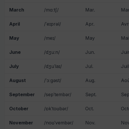
March
/mɑːtʃ/
Mar.
Ma
April
/ˈeɪprəl/
Apr.
Avri
May
/meɪ/
May
Mai
June
/dʒuːn/
Jun.
Jui
July
/dʒuˈlaɪ/
Jul.
Juil
August
/ˈɔːɡəst/
Aug.
Aoû
September
/sepˈtembər/
Sept.
Sep
October
/ɒkˈtoʊbər/
Oct.
Oct
November
/noʊˈvembər/
Nov.
No