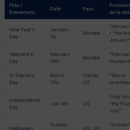
Fête /
Prononci
Date
Pays
Événement
de la dat
"January 
New Year's
January
Mondial
/ "the fir
Day
1st
January
Valentine's
February
"Februar
Mondial
Day
14th
fourteen
St Patrick's
March
Irlande,
"March
Day
17th
US
seventee
"July fou
Independence
July 4th
US
"the Four
Day
July"
October
"October
Halloween
US, UK