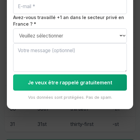
12
12th
twelfth
-th
Avez-vous travaillé +1 an dans le secteur privé en
France ? *
13
13th
thirteenth
-th
20
20th
twentieth
-th
21
21st
twenty-first
-st
twenty-
22
22nd
-nd
second
Je veux être rappelé gratuitement
23
23rd
twenty-third
-rd
Vos données sont protégées. Pas de spam.
30
30th
thirtieth
-th
31
31st
thirty-first
-st