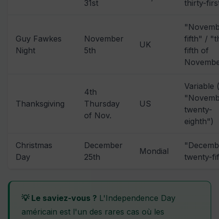
31st
thirty-firs
"Novemb
Guy Fawkes
November
fifth" / "
UK
Night
5th
fifth of
Novembe
Variable 
4th
"Novemb
Thanksgiving
Thursday
US
twenty-
of Nov.
eighth")
Christmas
December
"Decemb
Mondial
Day
25th
twenty-fi
💡 Le saviez-vous ?
L'Independence Day
américain est l'un des rares cas où les