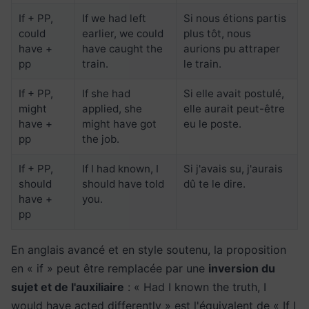
If + PP,
If we had left
Si nous étions partis
could
earlier, we could
plus tôt, nous
have +
have caught the
aurions pu attraper
pp
train.
le train.
If + PP,
If she had
Si elle avait postulé,
might
applied, she
elle aurait peut-être
have +
might have got
eu le poste.
pp
the job.
If + PP,
If I had known, I
Si j'avais su, j'aurais
should
should have told
dû te le dire.
have +
you.
pp
En anglais avancé et en style soutenu, la proposition
en « if » peut être remplacée par une
inversion du
sujet et de l'auxiliaire
: « Had I known the truth, I
would have acted differently » est l'équivalent de « If I