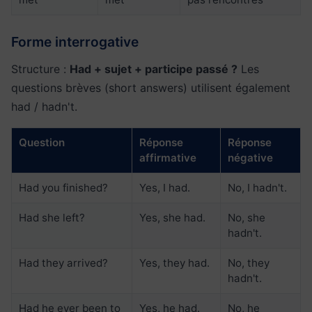
Forme interrogative
Structure :
Had + sujet + participe passé ?
Les
questions brèves (short answers) utilisent également
had / hadn't.
Question
Réponse
Réponse
affirmative
négative
Had you finished?
Yes, I had.
No, I hadn't.
Had she left?
Yes, she had.
No, she
hadn't.
Had they arrived?
Yes, they had.
No, they
hadn't.
Had he ever been to
Yes, he had.
No, he