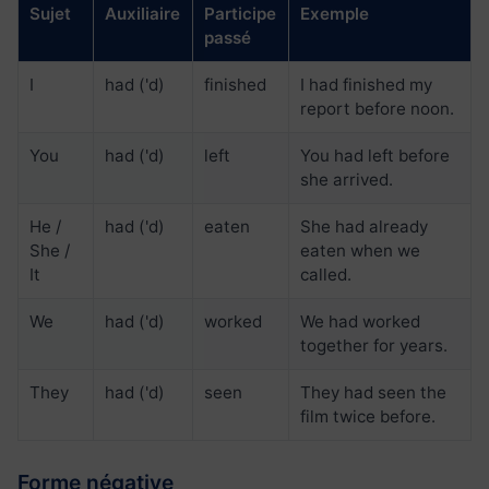
Sujet
Auxiliaire
Participe
Exemple
passé
I
had ('d)
finished
I had finished my
report before noon.
You
had ('d)
left
You had left before
she arrived.
He /
had ('d)
eaten
She had already
She /
eaten when we
It
called.
We
had ('d)
worked
We had worked
together for years.
They
had ('d)
seen
They had seen the
film twice before.
Forme négative