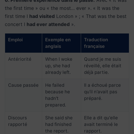
6. Première expérience dans le passé.
Avec « it was
the first time » ou « the most… ever ». « It was the
first time I
had visited
London » ; « That was the best
concert I
had ever attended
».
Emploi
Exemple en
Traduction
anglais
française
Antériorité
When I woke
Quand je me suis
up, she had
réveillé, elle était
already left.
déjà partie.
Cause passée
He failed
Il a échoué parce
because he
qu'il n'avait pas
hadn't
préparé.
prepared.
Discours
She said she
Elle a dit qu'elle
rapporté
had finished
avait terminé le
the report.
rapport.