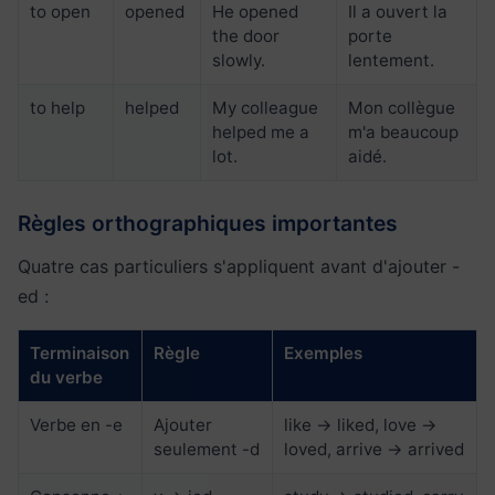
to open
opened
He opened
Il a ouvert la
the door
porte
slowly.
lentement.
to help
helped
My colleague
Mon collègue
helped me a
m'a beaucoup
lot.
aidé.
Règles orthographiques importantes
Quatre cas particuliers s'appliquent avant d'ajouter -
ed :
Terminaison
Règle
Exemples
du verbe
Verbe en -e
Ajouter
like → liked, love →
seulement -d
loved, arrive → arrived