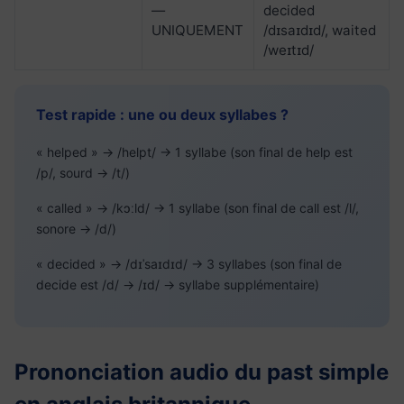
—
decided
UNIQUEMENT
/dɪsaɪdɪd/, waited
/weɪtɪd/
Test rapide : une ou deux syllabes ?
« helped » → /helpt/ → 1 syllabe (son final de help est
/p/, sourd → /t/)
« called » → /kɔːld/ → 1 syllabe (son final de call est /l/,
sonore → /d/)
« decided » → /dɪˈsaɪdɪd/ → 3 syllabes (son final de
decide est /d/ → /ɪd/ → syllabe supplémentaire)
Prononciation audio du past simple