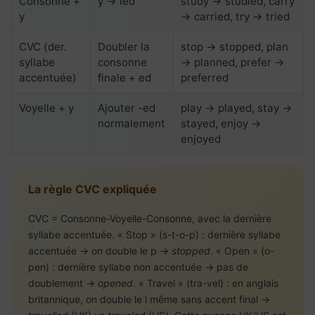
Consonne +
y → ied
study → studied, carry
y
→ carried, try → tried
CVC (der.
Doubler la
stop → stopped, plan
syllabe
consonne
→ planned, prefer →
accentuée)
finale + ed
preferred
Voyelle + y
Ajouter -ed
play → played, stay →
normalement
stayed, enjoy →
enjoyed
La règle CVC expliquée
CVC = Consonne-Voyelle-Consonne, avec la dernière
syllabe accentuée. « Stop » (s-t-o-p) : dernière syllabe
accentuée → on double le p →
stopped
. « Open » (o-
pen) : dernière syllabe non accentuée → pas de
doublement →
opened
. « Travel » (tra-vel) : en anglais
britannique, on double le l même sans accent final →