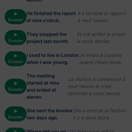
He finished the report
Il a terminé le rapport
▶
Écouter
at nine o'clock.
à neuf heures.
They stopped the
Ils ont arrêté le projet
▶
Écouter
project last month.
le mois dernier.
I used to live in London
Je vivais à Londres
▶
Écouter
when I was young.
quand j'étais jeune.
The meeting
La réunion a commencé à
started at nine
▶
neuf heures et s'est
Écouter
and ended at
terminée à onze heures.
eleven.
She sent the invoice
Elle a envoyé la facture
▶
Écouter
two days ago.
il y a deux jours.
Where did you go
Où êtes-vous allé la