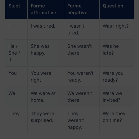
Sujet
Forme
Forme
Question
affirmative
négative
I
I was tired.
I wasn't
Was I right?
tired.
He /
She was
She wasn't
Was he
She /
happy.
there.
late?
It
You
You were
You weren't
Were you
right.
ready.
ready?
We
We were at
We weren't
Were we
home.
there.
invited?
They
They were
They
Were they
surprised.
weren't
on time?
happy.