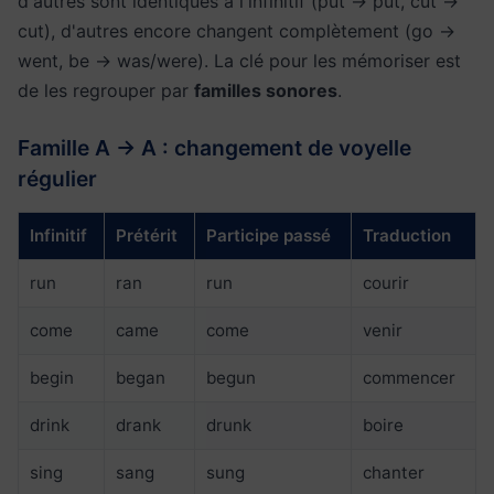
d'autres sont identiques à l'infinitif (put → put, cut →
cut), d'autres encore changent complètement (go →
went, be → was/were). La clé pour les mémoriser est
de les regrouper par
familles sonores
.
Famille A → A : changement de voyelle
régulier
Infinitif
Prétérit
Participe passé
Traduction
run
ran
run
courir
come
came
come
venir
begin
began
begun
commencer
drink
drank
drunk
boire
sing
sang
sung
chanter