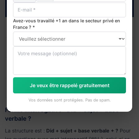
Affirmation
Négation
Négation
(incorrecte)
(correcte)
Avez-vous travaillé +1 an dans le secteur privé en
I worked
✗ I didn't
✓ I didn't work.
France ? *
yesterday.
worked.
She went to
✗ She didn't
✓ She didn't go.
Paris.
went.
He made a
✗ He didn't
✓ He didn't
mistake.
made.
make.
They took the
✗ They didn't
✓ They didn't
Je veux être rappelé gratuitement
train.
took.
take.
Vos données sont protégées. Pas de spam.
Forme interrogative : Did + sujet + base
verbale ?
La structure est :
Did + sujet + base verbale + ?
Pour