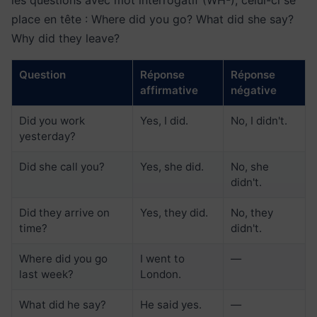
les questions avec mot interrogatif (WH-), celui-ci se
place en tête : Where did you go? What did she say?
Why did they leave?
Question
Réponse
Réponse
affirmative
négative
Did you work
Yes, I did.
No, I didn't.
yesterday?
Did she call you?
Yes, she did.
No, she
didn't.
Did they arrive on
Yes, they did.
No, they
time?
didn't.
Where did you go
I went to
—
last week?
London.
What did he say?
He said yes.
—