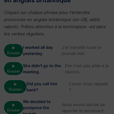
en anglais britannique
Cliquez sur chaque phrase pour l'entendre
prononcée en anglais britannique (en-GB, débit
ralenti). Prêtez attention à la terminaison -ed dans
les verbes réguliers.
I worked all day
J'ai travaillé toute la
▶
Écouter
yesterday.
journée hier.
She didn't go to the
Elle n'est pas allée à la
▶
Écouter
meeting.
réunion.
Did you call him
L'avez-vous rappelé
▶
Écouter
back?
?
We decided to
Nous avons décidé de
▶
postpone the
Écouter
reporter le lancement.
launch.