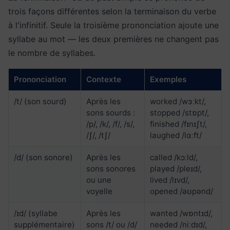
trois façons différentes selon la terminaison du verbe
à l'infinitif. Seule la troisième prononciation ajoute une
syllabe au mot — les deux premières ne changent pas
le nombre de syllabes.
Prononciation
Contexte
Exemples
/t/ (son sourd)
Après les
worked /wɜːkt/,
sons sourds :
stopped /stɒpt/,
/p/, /k/, /f/, /s/,
finished /fɪnɪʃt/,
/ʃ/, /tʃ/
laughed /lɑːft/
/d/ (son sonore)
Après les
called /kɔːld/,
sons sonores
played /pleɪd/,
ou une
lived /lɪvd/,
voyelle
opened /əʊpənd/
/ɪd/ (syllabe
Après les
wanted /wɒntɪd/,
supplémentaire)
sons /t/ ou /d/
needed /niːdɪd/,