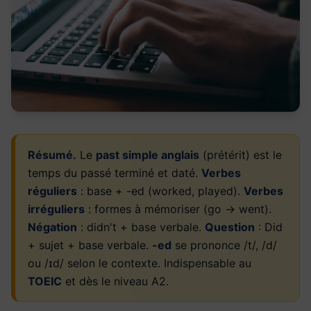
Résumé.
Le
past simple anglais
(prétérit) est le
temps du passé terminé et daté.
Verbes
réguliers
: base + -ed (worked, played).
Verbes
irréguliers
: formes à mémoriser (go → went).
Négation
: didn't + base verbale.
Question
: Did
+ sujet + base verbale.
-ed
se prononce /t/, /d/
ou /ɪd/ selon le contexte. Indispensable au
TOEIC
et dès le niveau A2.