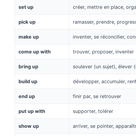
set up
créer, mettre en place, org
pick up
ramasser, prendre, progres
make up
inventer, se réconcilier, con
come up with
trouver, proposer, inventer
bring up
soulever (un sujet), élever 
build up
développer, accumuler, ren
end up
finir par, se retrouver
put up with
supporter, tolérer
show up
arriver, se pointer, apparaît