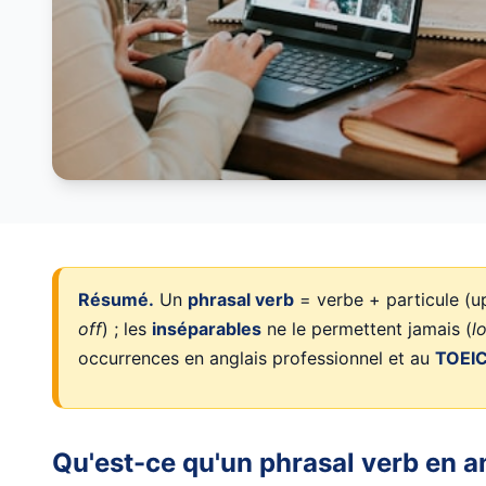
Résumé.
Un
phrasal verb
= verbe + particule (up
off
) ; les
inséparables
ne le permettent jamais (
l
occurrences en anglais professionnel et au
TOEI
Qu'est-ce qu'un phrasal verb en an