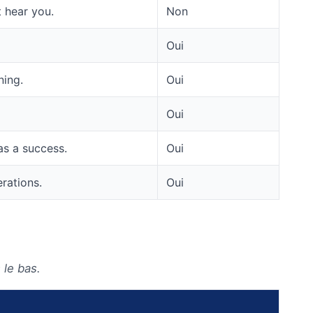
 hear you.
Non
Oui
ning.
Oui
Oui
as a success.
Oui
rations.
Oui
 le bas.