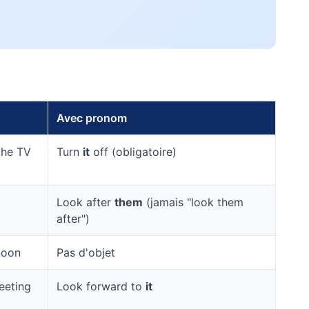
Avec pronom
the TV
Turn
it
off (obligatoire)
Look after
them
(jamais "look them
after")
noon
Pas d'objet
eeting
Look forward to
it