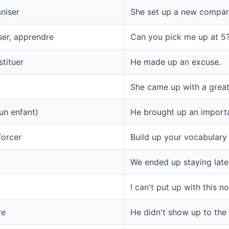
aniser
She set up a new compan
ser, apprendre
Can you pick me up at 5
stituer
He made up an excuse.
She came up with a great
(un enfant)
He brought up an importa
forcer
Build up your vocabulary 
We ended up staying late
I can't put up with this no
re
He didn't show up to the