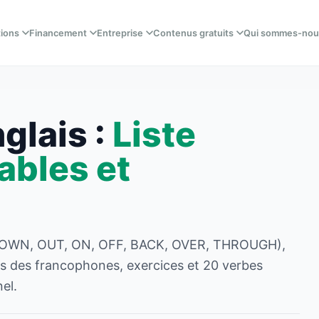
tions
Financement
Entreprise
Contenus gratuits
Qui sommes-nou
glais :
Liste
ables et
P, DOWN, OUT, ON, OFF, BACK, OVER, THROUGH),
ues des francophones, exercices et 20 verbes
el.