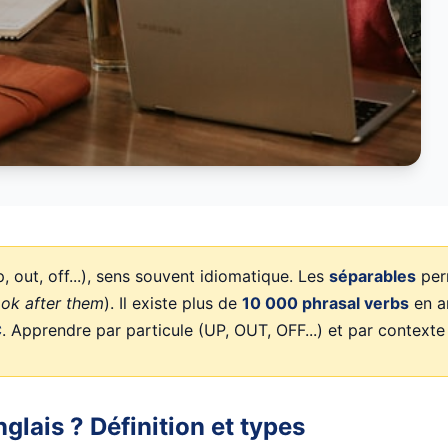
, out, off...), sens souvent idiomatique. Les
séparables
per
ook after them
). Il existe plus de
10 000 phrasal verbs
en a
C
. Apprendre par particule (UP, OUT, OFF...) et par contexte
glais ? Définition et types