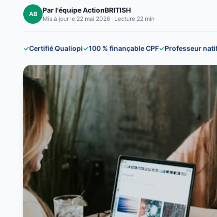
Par l'équipe ActionBRITISH
AB
Mis à jour le 22 mai 2026 · Lecture 22 min
✓
Certifié Qualiopi
✓
100 % finançable CPF
✓
Professeur nati