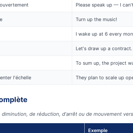
r ouvertement
Please speak up — I can't
me
Turn up the music!
I wake up at 6 every mor
Let's draw up a contract.
To sum up, the project w
nter l'échelle
They plan to scale up ope
complète
diminution, de réduction, d'arrêt ou de mouvement vers
Exemple