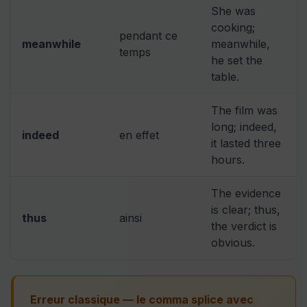
She was
cooking;
pendant ce
meanwhile
meanwhile,
temps
he set the
table.
The film was
long; indeed,
indeed
en effet
it lasted three
hours.
The evidence
is clear; thus,
thus
ainsi
the verdict is
obvious.
Erreur classique — le comma splice avec