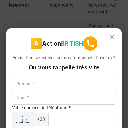
however
cependant
however, we
went out.
She passed
all her exams;
×
donc, par
therefore
therefore,
Action
BRITISH
A
conséquent
she
graduated.
Envie d'en savoir plus sur nos formations d'anglais ?
On vous rappelle très vite
The plan is
feasible;
moreover
de plus
moreover, it is
cost-effective.
The results
Votre numéro de téléphone *
were positive;
furthermore,
🇫🇷
furthermore
en outre
+33
they