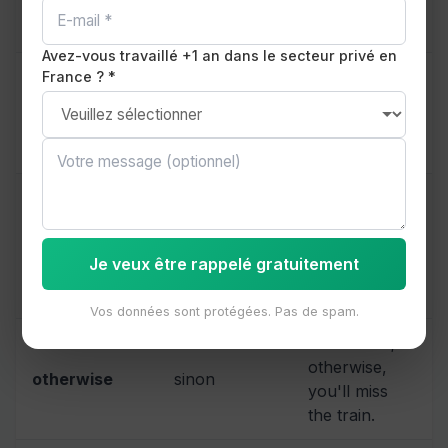
exceeded
expectations.
Avez-vous travaillé +1 an dans le secteur privé en
He ignored
France ? *
en
the warnings;
consequently
conséquence
consequently,
he failed.
The task was
hard;
nevertheless
néanmoins
nevertheless,
Je veux être rappelé gratuitement
the team
succeeded.
Vos données sont protégées. Pas de spam.
Leave now;
otherwise,
otherwise
sinon
you'll miss
the train.