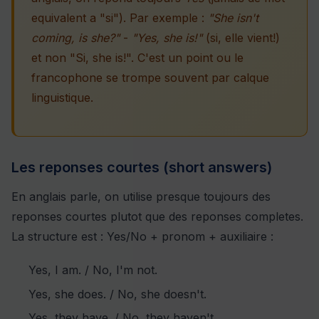
equivalent a "si"). Par exemple :
"She isn't
coming, is she?"
-
"Yes, she is!"
(si, elle vient!)
et non "Si, she is!". C'est un point ou le
francophone se trompe souvent par calque
linguistique.
Les reponses courtes (short answers)
En anglais parle, on utilise presque toujours des
reponses courtes plutot que des reponses completes.
La structure est : Yes/No + pronom + auxiliaire :
Yes, I am. / No, I'm not.
Yes, she does. / No, she doesn't.
Yes, they have. / No, they haven't.