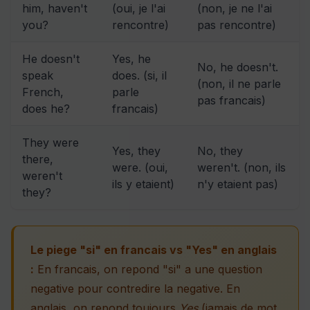
him, haven't
(oui, je l'ai
(non, je ne l'ai
you?
rencontre)
pas rencontre)
He doesn't
Yes, he
No, he doesn't.
speak
does. (si, il
(non, il ne parle
French,
parle
pas francais)
does he?
francais)
They were
Yes, they
No, they
there,
were. (oui,
weren't. (non, ils
weren't
ils y etaient)
n'y etaient pas)
they?
Le piege "si" en francais vs "Yes" en anglais
:
En francais, on repond "si" a une question
negative pour contredire la negative. En
anglais, on repond toujours
Yes
(jamais de mot