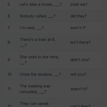
5
Let's take a break, ___?
shall we?
6
Nobody called, ___?
did they?
7
I'm next, ___?
aren't I?
There's a train at 8,
8
isn't there?
___?
She used to live here,
9
didn't she?
___?
10
Close the window, ___?
will you?
The meeting was
11
wasn't it?
cancelled, ___?
They can speak
12
can't they?