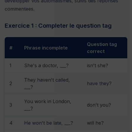
developper vos automatismes, suivis des reponses
commentees.
Exercice 1 : Completer le question tag
Question tag
#
Phrase incomplete
correct
1
She's a doctor, ___?
isn't she?
They haven't called,
2
have they?
___?
You work in London,
3
don't you?
___?
4
He won't be late, ___?
will he?