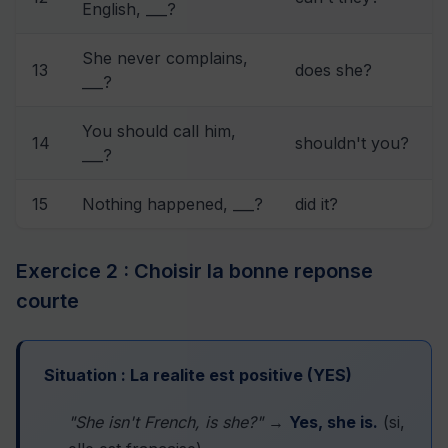
English, ___?
She never complains,
13
does she?
___?
You should call him,
14
shouldn't you?
___?
15
Nothing happened, ___?
did it?
Exercice 2 : Choisir la bonne reponse
courte
Situation : La realite est positive (YES)
"She isn't French, is she?"
→
Yes, she is.
(si,