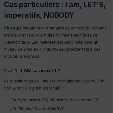
Cas particuliers : I am, LET'S,
imperatifs, NOBODY
Plusieurs situations grammaticales sortent du schema
standard et requierent des formes specifiques de
question tags. Les maitriser permet d'atteindre un
niveau de precision linguistique caracteristique des
locuteurs avances.
Cas 1 : I AM → aren't I ?
Le question tag de
I am
est normalement
aren't I?
(et
non
amn't I?
qui est marginal) :
I'm right,
aren't I?
(J'ai raison, n'est-ce pas ?)
I'm the next in line,
aren't I?