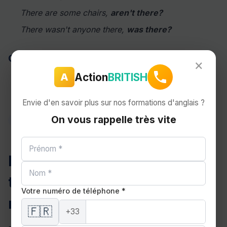
There are some chairs,
aren't there?
There wasn't anyone there,
was there?
Cas 6 : USED TO et WOULD habitual
×
Action
BRITISH
A
She used to live here,
didn't she?
He would always bring flowers,
wouldn't he?
Envie d'en savoir plus sur nos formations d'anglais ?
On vous rappelle très vite
INTONATION
L'intonation des question
tags : descendante vs
Votre numéro de téléphone *
montante
🇫🇷
+33