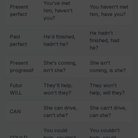
You've met
Present
You haven't met
him, haven't
perfect
him, have you?
you?
He hadn't
Past
He'd finished,
finished, had
perfect
hadn't he?
he?
Present
She's coming,
She isn't
progressif
isn't she?
coming, is she?
Futur
They'll help,
They won't
WILL
won't they?
help, will they?
She can drive,
She can't drive,
CAN
can't she?
can she?
You could
You couldn't
COULD
help, couldn't
help, could