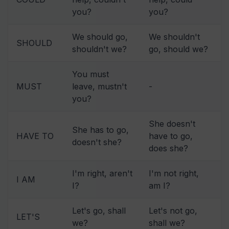
you?
you?
We should go,
We shouldn't
SHOULD
shouldn't we?
go, should we?
You must
MUST
leave, mustn't
-
you?
She doesn't
She has to go,
HAVE TO
have to go,
doesn't she?
does she?
I'm right, aren't
I'm not right,
I AM
I?
am I?
Let's go, shall
Let's not go,
LET'S
we?
shall we?