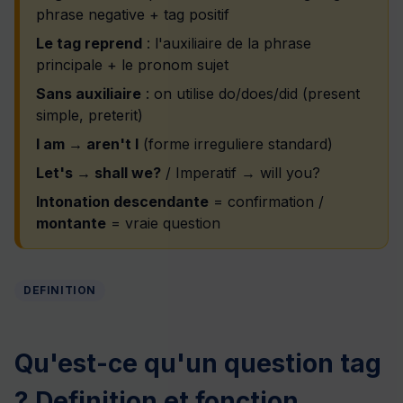
phrase negative + tag positif
Le tag reprend
: l'auxiliaire de la phrase
principale + le pronom sujet
Sans auxiliaire
: on utilise do/does/did (present
simple, preterit)
I am → aren't I
(forme irreguliere standard)
Let's → shall we?
/ Imperatif → will you?
Intonation descendante
= confirmation /
montante
= vraie question
DEFINITION
Qu'est-ce qu'un question tag
? Definition et fonction