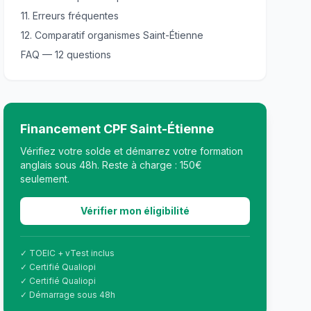
11. Erreurs fréquentes
12. Comparatif organismes Saint-Étienne
FAQ — 12 questions
Financement CPF Saint-Étienne
Vérifiez votre solde et démarrez votre formation
anglais sous 48h. Reste à charge : 150€
seulement.
Vérifier mon éligibilité
✓ TOEIC + vTest inclus
✓ Certifié Qualiopi
✓ Certifié Qualiopi
✓ Démarrage sous 48h