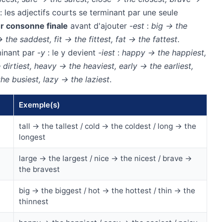
 les adjectifs courts se terminant par une seule
r consonne finale
avant d'ajouter
-est
:
big → the
 the saddest, fit → the fittest, fat → the fattest
.
minant par
-y
: le y devient
-iest
:
happy → the happiest,
dirtiest, heavy → the heaviest, early → the earliest,
he busiest, lazy → the laziest
.
Exemple(s)
tall → the tallest / cold → the coldest / long → the
longest
large → the largest / nice → the nicest / brave →
the bravest
big → the biggest / hot → the hottest / thin → the
thinnest