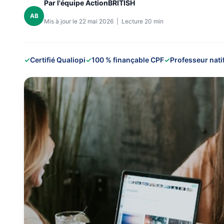
Par l'équipe ActionBRITISH
AB
Mis à jour le 22 mai 2026 | Lecture 20 min
✓
Certifié Qualiopi
✓
100 % finançable CPF
✓
Professeur nati