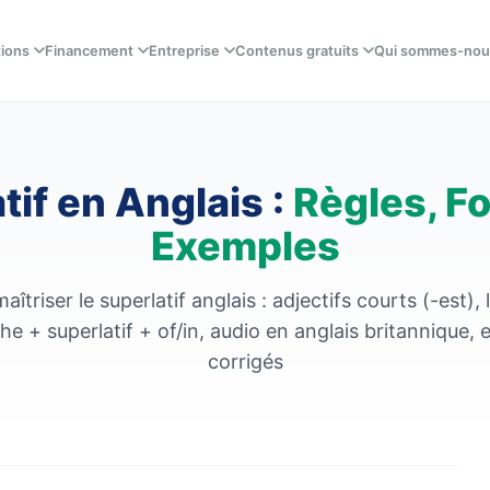
tions
Financement
Entreprise
Contenus gratuits
Qui sommes-nou
tif en Anglais :
Règles, F
Exemples
triser le superlatif anglais : adjectifs courts (-est), 
he + superlatif + of/in, audio en anglais britannique, 
corrigés