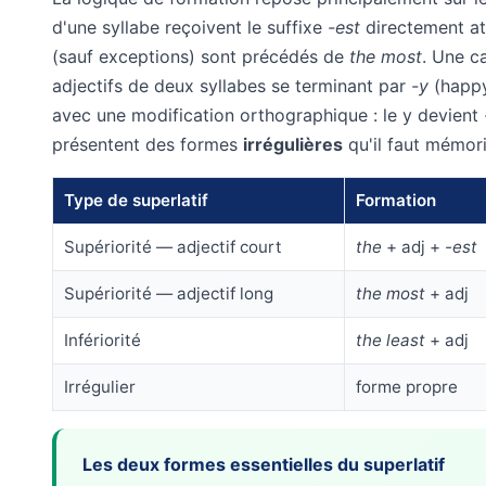
d'une syllabe reçoivent le suffixe
-est
directement att
(sauf exceptions) sont précédés de
the most
. Une c
adjectifs de deux syllabes se terminant par
-y
(happy,
avec une modification orthographique : le y devient
présentent des formes
irrégulières
qu'il faut mémori
Type de superlatif
Formation
Supériorité — adjectif court
the
+ adj +
-est
Supériorité — adjectif long
the most
+ adj
Infériorité
the least
+ adj
Irrégulier
forme propre
Les deux formes essentielles du superlatif