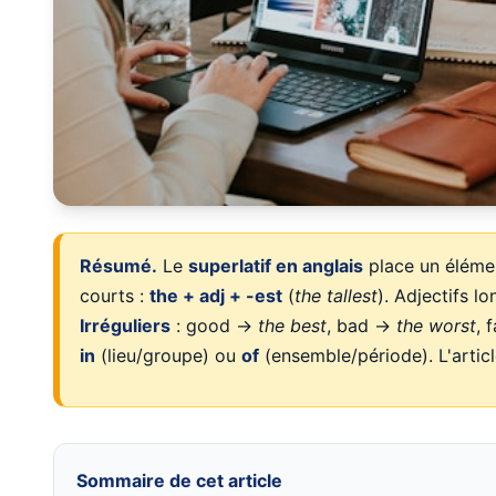
Résumé.
Le
superlatif en anglais
place un élémen
courts :
the + adj + -est
(
the tallest
). Adjectifs lo
Irréguliers
: good →
the best
, bad →
the worst
, 
in
(lieu/groupe) ou
of
(ensemble/période). L'artic
Sommaire de cet article