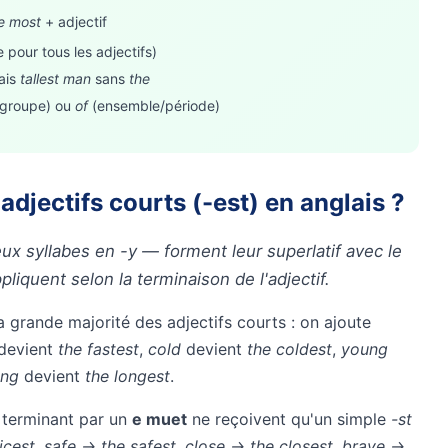
e most
+ adjectif
e pour tous les adjectifs)
mais
tallest man
sans
the
/groupe) ou
of
(ensemble/période)
djectifs courts (-est) en anglais ?
eux syllabes en -y — forment leur superlatif avec le
liquent selon la terminaison de l'adjectif.
a grande majorité des adjectifs courts : on ajoute
devient
the fastest
,
cold
devient
the coldest
,
young
ong
devient
the longest
.
e terminant par un
e muet
ne reçoivent qu'un simple
-st
icest, safe → the safest, close → the closest, brave →