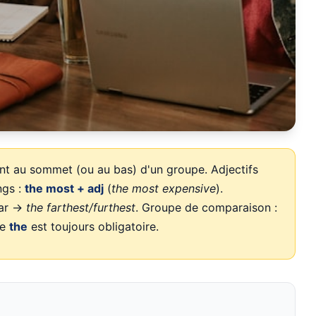
t au sommet (ou au bas) d'un groupe. Adjectifs
ngs :
the most + adj
(
the most expensive
).
far →
the farthest/furthest
. Groupe de comparaison :
le
the
est toujours obligatoire.