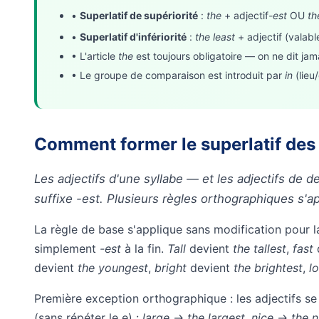
•
Superlatif de supériorité
:
the
+ adjectif
-est
OU
th
•
Superlatif d'infériorité
:
the least
+ adjectif (valabl
• L'article
the
est toujours obligatoire — on ne dit ja
• Le groupe de comparaison est introduit par
in
(lieu
Comment former le superlatif des a
Les adjectifs d'une syllabe — et les adjectifs de d
suffixe -est. Plusieurs règles orthographiques s'app
La règle de base s'applique sans modification pour l
simplement
-est
à la fin.
Tall
devient
the tallest
,
fast
devient
the youngest
,
bright
devient
the brightest
,
l
Première exception orthographique : les adjectifs s
(sans répéter le e) :
large → the largest, nice → the n