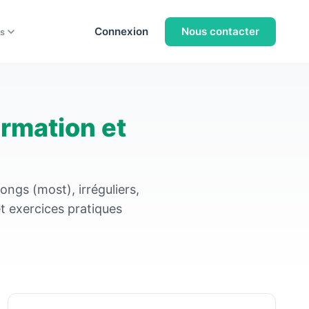
Connexion
Nous contacter
s
ormation et
longs (most), irréguliers,
et exercices pratiques