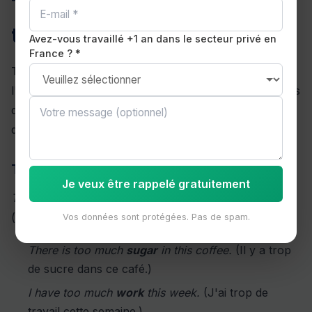
TOO MUCH et TOO MANY :
trop de quantité
Avez-vous travaillé +1 an dans le secteur privé en
France ? *
TOO MUCH
et
TOO MANY
expriment tous les deux
l'excès de quantité, mais ils s'emploient avec des types
de noms différents. La règle est exactement la même
que pour MUCH et MANY.
TOO MUCH + nom indénombrable
Je veux être rappelé gratuitement
Too much
s'emploie avec les noms indénombrables
(que l'on ne peut pas compter individuellement) :
Vos données sont protégées. Pas de spam.
There is too much
sugar
in this coffee.
(Il y a trop
de sucre dans ce café.)
I have too much
work
this week.
(J'ai trop de
travail cette semaine.)