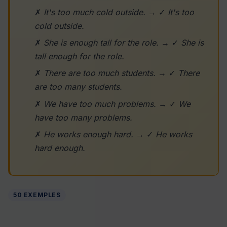
✗
It's too much cold outside.
→ ✓
It's too
cold outside.
✗
She is enough tall for the role.
→ ✓
She is
tall enough for the role.
✗
There are too much students.
→ ✓
There
are too many students.
✗
We have too much problems.
→ ✓
We
have too many problems.
✗
He works enough hard.
→ ✓
He works
hard enough.
50 EXEMPLES