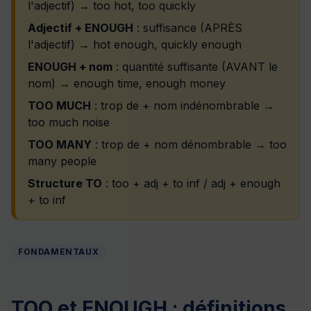
l'adjectif) → too hot, too quickly
Adjectif + ENOUGH
: suffisance (APRÈS
l'adjectif) → hot enough, quickly enough
ENOUGH + nom
: quantité suffisante (AVANT le
nom) → enough time, enough money
TOO MUCH
: trop de + nom indénombrable →
too much noise
TOO MANY
: trop de + nom dénombrable → too
many people
Structure TO
: too + adj + to inf / adj + enough
+ to inf
FONDAMENTAUX
TOO et ENOUGH : définitions