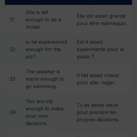
She is tall
Elle est assez grande
21
enough to be a
pour être mannequin.
model.
Is he experienced
Est-il assez
22
enough for the
expérimenté pour le
job?
poste ?
The weather is
Il fait assez chaud
23
warm enough to
pour aller nager.
go swimming.
You are old
Tu es assez vieux
enough to make
24
pour prendre tes
your own
propres décisions.
decisions.