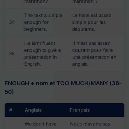
marathon?
marathon ?
The text is simple
Le texte est assez
34
enough for
simple pour les
beginners.
débutants.
He isn't fluent
Il n'est pas assez
enough to give a
courant pour faire
35
presentation in
une présentation en
English.
anglais.
ENOUGH + nom et TOO MUCH/MANY (36-
50)
#
Anglais
Français
We don't have
Nous n'avons pas