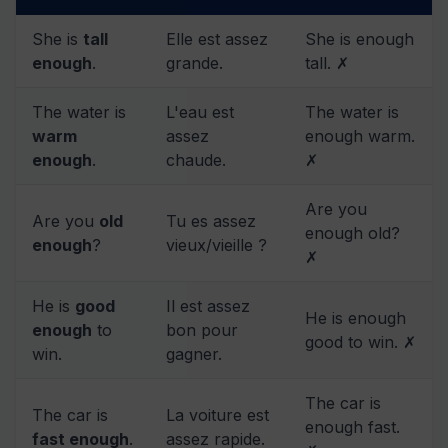
She is
tall
Elle est assez
She is enough
enough
.
grande.
tall. ✗
The water is
L'eau est
The water is
warm
assez
enough warm.
enough
.
chaude.
✗
Are you
Are you
old
Tu es assez
enough old?
enough
?
vieux/vieille ?
✗
He is
good
Il est assez
He is enough
enough
to
bon pour
good to win. ✗
win.
gagner.
The car is
The car is
La voiture est
enough fast.
fast enough
.
assez rapide.