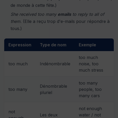
de monde à cette fête.)
She received too many
emails
to reply to all of
them.
(Elle a reçu trop d'e-mails pour répondre à
tous.)
Expression
Type de nom
Exemple
too much
too much
Indénombrable
noise, too
much stress
too many
Dénombrable
too many
people, too
pluriel
many cars
not enough
not
Les deux
water / not
enough