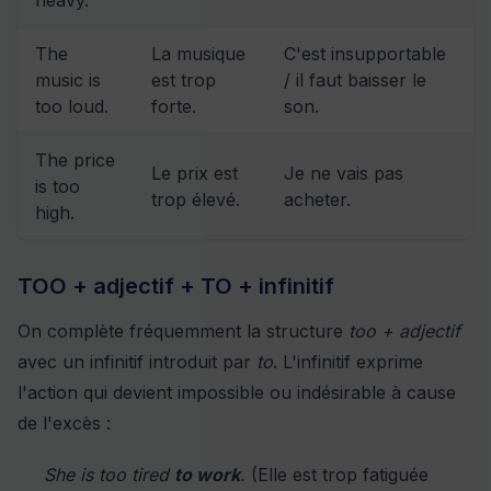
heavy.
The
La musique
C'est insupportable
music is
est trop
/ il faut baisser le
too loud.
forte.
son.
The price
Le prix est
Je ne vais pas
is too
trop élevé.
acheter.
high.
TOO + adjectif + TO + infinitif
On complète fréquemment la structure
too + adjectif
avec un infinitif introduit par
to
. L'infinitif exprime
l'action qui devient impossible ou indésirable à cause
de l'excès :
She is too tired
to work
.
(Elle est trop fatiguée