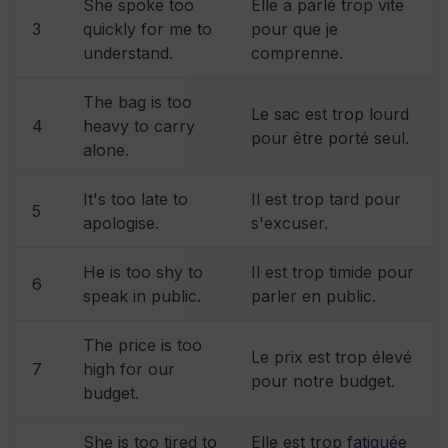
She spoke too
Elle a parlé trop vite
3
quickly for me to
pour que je
understand.
comprenne.
The bag is too
Le sac est trop lourd
4
heavy to carry
pour être porté seul.
alone.
It's too late to
Il est trop tard pour
5
apologise.
s'excuser.
He is too shy to
Il est trop timide pour
6
speak in public.
parler en public.
The price is too
Le prix est trop élevé
7
high for our
pour notre budget.
budget.
She is too tired to
Elle est trop fatiguée