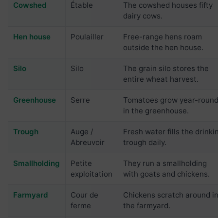
Cowshed
Étable
The cowshed houses fifty
dairy cows.
Hen house
Poulailler
Free-range hens roam
outside the hen house.
Silo
Silo
The grain silo stores the
entire wheat harvest.
Greenhouse
Serre
Tomatoes grow year-roun
in the greenhouse.
Trough
Auge /
Fresh water fills the drinki
Abreuvoir
trough daily.
Smallholding
Petite
They run a smallholding
exploitation
with goats and chickens.
Farmyard
Cour de
Chickens scratch around i
ferme
the farmyard.