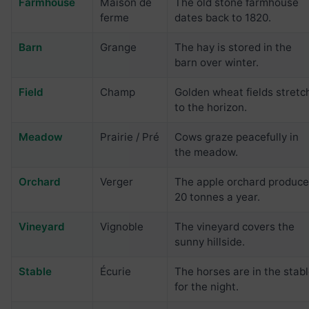
Farmhouse
Maison de
The old stone farmhouse
ferme
dates back to 1820.
Barn
Grange
The hay is stored in the
barn over winter.
Field
Champ
Golden wheat fields stretc
to the horizon.
Meadow
Prairie / Pré
Cows graze peacefully in
the meadow.
Orchard
Verger
The apple orchard produc
20 tonnes a year.
Vineyard
Vignoble
The vineyard covers the
sunny hillside.
Stable
Écurie
The horses are in the stab
for the night.