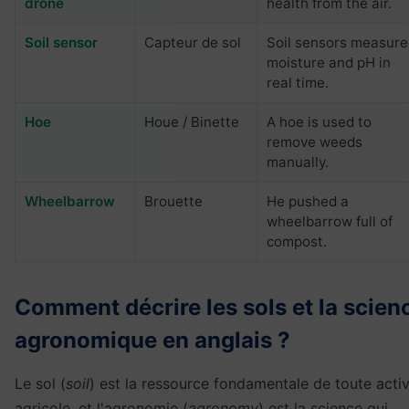
drone
health from the air.
Soil sensor
Capteur de sol
Soil sensors measure
moisture and pH in
real time.
Hoe
Houe / Binette
A hoe is used to
remove weeds
manually.
Wheelbarrow
Brouette
He pushed a
wheelbarrow full of
compost.
Comment décrire les sols et la scien
agronomique en anglais ?
Le sol (
soil
) est la ressource fondamentale de toute activ
agricole, et l'agronomie (
agronomy
) est la science qui