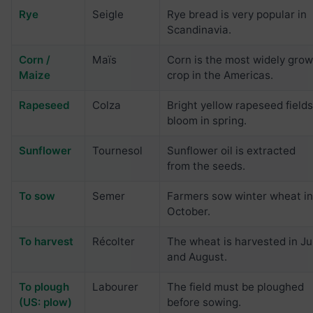
Rye
Seigle
Rye bread is very popular in
Scandinavia.
Corn /
Maïs
Corn is the most widely gro
Maize
crop in the Americas.
Rapeseed
Colza
Bright yellow rapeseed field
bloom in spring.
Sunflower
Tournesol
Sunflower oil is extracted
from the seeds.
To sow
Semer
Farmers sow winter wheat i
October.
To harvest
Récolter
The wheat is harvested in Ju
and August.
To plough
Labourer
The field must be ploughed
(US: plow)
before sowing.