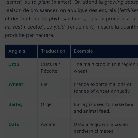
(semer) ou
to plant
(planter). On attend la
growing seas
(saison de croissance), on applique des engrais (
fertilise
et des traitements phytosanitaires, puis on procède à la
harvest
(récolte). Le
yield
(rendement) mesure la quantit
produite par hectare.
Anglais
Traduction
Exemple
Crop
Culture /
The main crop in this region 
Récolte
wheat.
Wheat
Blé
France exports millions of
tonnes of wheat annually.
Barley
Orge
Barley is used to make beer
and animal feed.
Oats
Avoine
Oats are grown in cooler
northern climates.