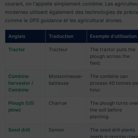
courant, on l'appelle simplement
combine
. Les agriculteu
modernes utilisent également des technologies de précis
comme le
GPS guidance
et les
agricultural drones
.
Anglais
Traduction
Exemple d'utilisation
Tractor
Tracteur
The tractor pulls the
plough across the
field.
Combine
Moissonneuse-
The combine can
harvester /
batteuse
process 40 tonnes pe
Combine
hour.
Plough (US:
Charrue
The plough turns ove
plow)
the soil before
planting.
Seed drill
Semoir
The seed drill plants
seeds in precise rows