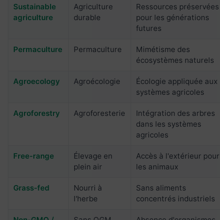
Sustainable
Agriculture
Ressources préservées
agriculture
durable
pour les générations
futures
Permaculture
Permaculture
Mimétisme des
écosystèmes naturels
Agroecology
Agroécologie
Écologie appliquée aux
systèmes agricoles
Agroforestry
Agroforesterie
Intégration des arbres
dans les systèmes
agricoles
Free-range
Élevage en
Accès à l'extérieur pour
plein air
les animaux
Grass-fed
Nourri à
Sans aliments
l'herbe
concentrés industriels
Non-GMO /
Sans OGM
Absence d'organismes