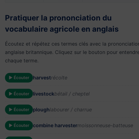
Pratiquer la prononciation du
vocabulaire agricole en anglais
Écoutez et répétez ces termes clés avec la prononciatio
anglaise britannique. Cliquez sur le bouton pour entendr
chaque terme.
harvest
récolte
▶ Écouter
livestock
bétail / cheptel
▶ Écouter
plough
labourer / charrue
▶ Écouter
combine harvester
moissonneuse-batteuse
▶ Écouter