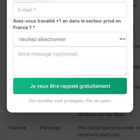
Poultry
Volaille
Poultry farming has grown
rapidly worldwide.
Avez-vous travaillé +1 an dans le secteur privé en
Goat
Chèvre
Goat cheese is a regional
France ? *
speciality.
Herd
Troupeau
A herd of cattle grazed in t
(bovins)
valley.
Flock
Troupeau
The shepherd watched ove
(moutons)
his flock.
Je veux être rappelé gratuitement
To breed
Élever /
They breed Charolais cattl
Reproduire
for beef production.
Vos données sont protégées. Pas de spam.
To rear
Élever
She rears free-range
chickens on her farm.
Pasture
Pâturage
The cattle spend summer o
mountain pastures.