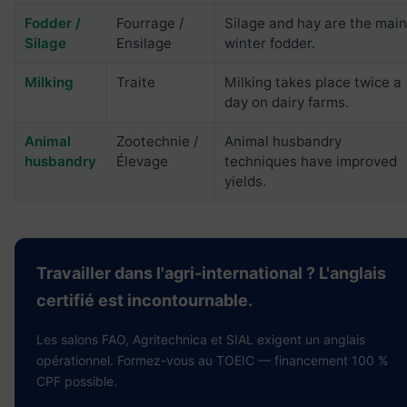
Fodder /
Fourrage /
Silage and hay are the mai
Silage
Ensilage
winter fodder.
Milking
Traite
Milking takes place twice a
day on dairy farms.
Animal
Zootechnie /
Animal husbandry
husbandry
Élevage
techniques have improved
yields.
Travailler dans l'agri-international ? L'anglais
certifié est incontournable.
Les salons FAO, Agritechnica et SIAL exigent un anglais
opérationnel. Formez-vous au TOEIC — financement 100 %
CPF possible.