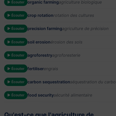
organic farming
agriculture biologique
▶ Écouter
crop rotation
rotation des cultures
▶ Écouter
precision farming
agriculture de précision
▶ Écouter
soil erosion
érosion des sols
▶ Écouter
agroforestry
agroforesterie
▶ Écouter
fertiliser
engrais
▶ Écouter
carbon sequestration
séquestration du carb
▶ Écouter
food security
sécurité alimentaire
▶ Écouter
Qu'est-ce que l'agriculture de