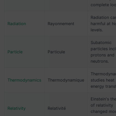
complete loo
Radiation ca
Radiation
Rayonnement
harmful at h
levels.
Subatomic
particles inc
Particle
Particule
protons and
neutrons.
Thermodyna
Thermodynamics
Thermodynamique
studies heat
energy transf
Einstein's th
of relativity
Relativity
Relativité
changed mo