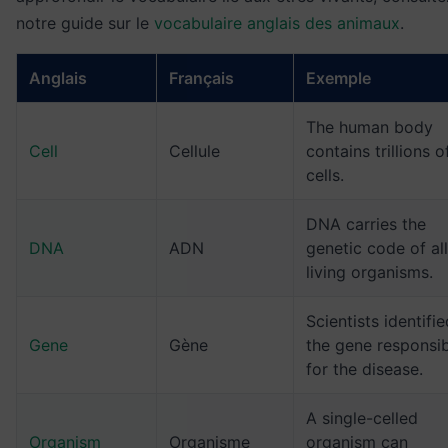
notre guide sur le
vocabulaire anglais des animaux
.
Anglais
Français
Exemple
The human body
Cell
Cellule
contains trillions o
cells.
DNA carries the
DNA
ADN
genetic code of all
living organisms.
Scientists identifie
Gene
Gène
the gene responsi
for the disease.
A single-celled
Organism
Organisme
organism can