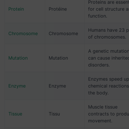
Proteins are essent
Protein
Protéine
for cell structure 
function.
Humans have 23 p
Chromosome
Chromosome
of chromosomes.
A genetic mutatio
Mutation
Mutation
can cause inherite
disorders.
Enzymes speed u
Enzyme
Enzyme
chemical reactions
the body.
Muscle tissue
Tissue
Tissu
contracts to prod
movement.