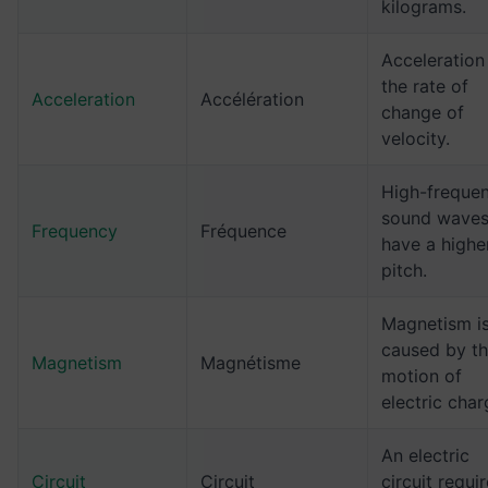
kilograms.
Acceleration 
the rate of
Acceleration
Accélération
change of
velocity.
High-freque
sound wave
Frequency
Fréquence
have a highe
pitch.
Magnetism i
caused by t
Magnetism
Magnétisme
motion of
electric char
An electric
Circuit
Circuit
circuit requi