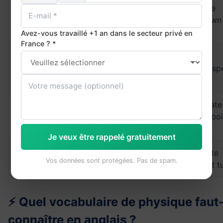
The periodic table
Tableau
Periodic table
organises all known
périodique
elements.
Avez-vous travaillé +1 an dans le secteur privé en
France ? *
Increase the
Concentration
Concentration
concentration to sp
up the reaction.
Distillation separate
Distillation
Distillation
liquids based on boi
points.
Je veux être rappelé gratuitement
A white precipitate
Precipitate
Précipité
Vos données sont protégées. Pas de spam.
formed in the test t
⚡ Quel vocabulaire de physique faut-
connaître en anglais ?