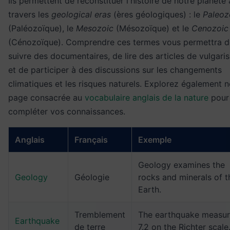
Ils permettent de reconstituer l'histoire de notre planète 
travers les
geological eras
(ères géologiques) : le
Paleoz
(Paléozoïque), le
Mesozoic
(Mésozoïque) et le
Cenozoic
(Cénozoïque). Comprendre ces termes vous permettra d
suivre des documentaires, de lire des articles de vulgaris
et de participer à des discussions sur les changements
climatiques et les risques naturels. Explorez également n
page consacrée au
vocabulaire anglais de la nature
pour
compléter vos connaissances.
Anglais
Français
Exemple
Geology examines the
Geology
Géologie
rocks and minerals of t
Earth.
Tremblement
The earthquake measu
Earthquake
de terre
7.2 on the Richter scale