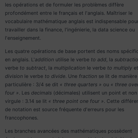
les opérations et de formuler les problèmes diffère
profondément entre le français et l'anglais. Maîtriser le
vocabulaire mathématique anglais est indispensable pou
travailler dans la finance, l'ingénierie, la data science ou
l'enseignement.
Les quatre opérations de base portent des noms spécifi
en anglais. L'
addition
utilise le verbe
to add
, la
subtracti
verbe
to subtract
, la
multiplication
le verbe
to multiply
et
division
le verbe
to divide
. Une
fraction
se lit de manière
particulière : 3/4 se dit
« three quarters »
ou
« three ove
four »
. Les
decimals
(décimales) utilisent un point et non
virgule : 3.14 se lit
« three point one four »
. Cette différe
de notation est source fréquente d'erreurs pour les
francophones.
Les branches avancées des mathématiques possèdent