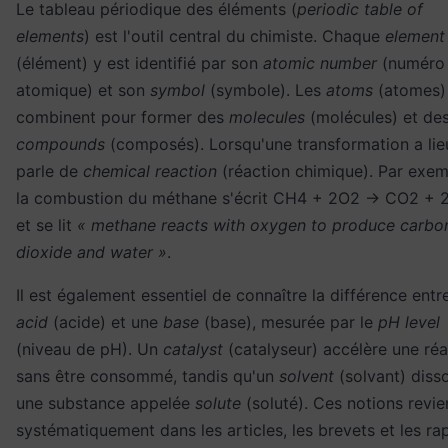
Le tableau périodique des éléments (
periodic table of
elements
) est l'outil central du chimiste. Chaque
element
(élément) y est identifié par son
atomic number
(numéro
atomique) et son
symbol
(symbole). Les
atoms
(atomes)
combinent pour former des
molecules
(molécules) et de
compounds
(composés). Lorsqu'une transformation a lie
parle de
chemical reaction
(réaction chimique). Par exem
la combustion du méthane s'écrit CH4 + 2O2 → CO2 +
et se lit
« methane reacts with oxygen to produce carbo
dioxide and water »
.
Il est également essentiel de connaître la différence entr
acid
(acide) et une
base
(base), mesurée par le
pH level
(niveau de pH). Un
catalyst
(catalyseur) accélère une réa
sans être consommé, tandis qu'un
solvent
(solvant) diss
une substance appelée
solute
(soluté). Ces notions revi
systématiquement dans les articles, les brevets et les ra