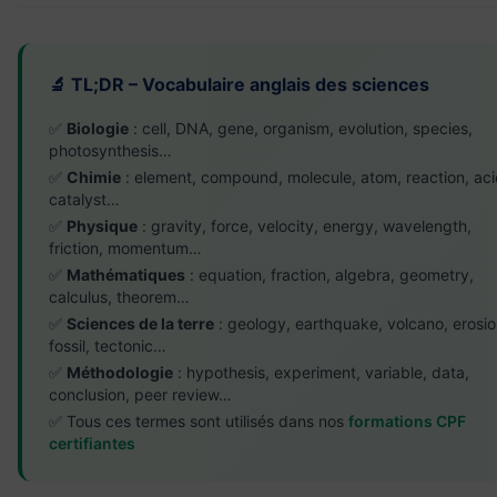
🔬 TL;DR – Vocabulaire anglais des sciences
✅
Biologie
: cell, DNA, gene, organism, evolution, species,
photosynthesis…
✅
Chimie
: element, compound, molecule, atom, reaction, aci
catalyst…
✅
Physique
: gravity, force, velocity, energy, wavelength,
friction, momentum…
✅
Mathématiques
: equation, fraction, algebra, geometry,
calculus, theorem…
✅
Sciences de la terre
: geology, earthquake, volcano, erosio
fossil, tectonic…
✅
Méthodologie
: hypothesis, experiment, variable, data,
conclusion, peer review…
✅ Tous ces termes sont utilisés dans nos
formations CPF
certifiantes