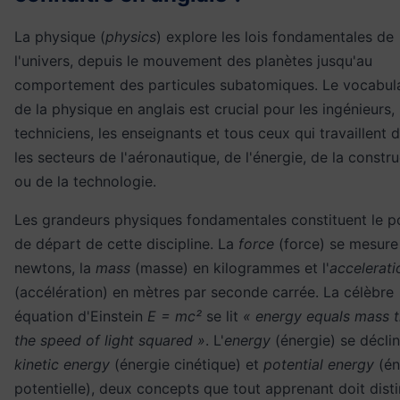
La physique (
physics
) explore les lois fondamentales de
l'univers, depuis le mouvement des planètes jusqu'au
comportement des particules subatomiques. Le vocabula
de la physique en anglais est crucial pour les ingénieurs, 
techniciens, les enseignants et tous ceux qui travaillent 
les secteurs de l'aéronautique, de l'énergie, de la constr
ou de la technologie.
Les grandeurs physiques fondamentales constituent le p
de départ de cette discipline. La
force
(force) se mesure
newtons, la
mass
(masse) en kilogrammes et l'
accelerati
(accélération) en mètres par seconde carrée. La célèbre
équation d'Einstein
E = mc²
se lit
« energy equals mass 
the speed of light squared »
. L'
energy
(énergie) se décli
kinetic energy
(énergie cinétique) et
potential energy
(én
potentielle), deux concepts que tout apprenant doit dist