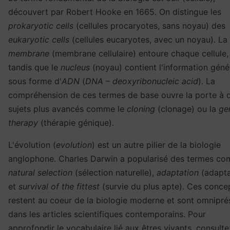
découvert par Robert Hooke en 1665. On distingue les
prokaryotic cells
(cellules procaryotes, sans noyau) des
eukaryotic cells
(cellules eucaryotes, avec un noyau). La
membrane
(membrane cellulaire) entoure chaque cellule,
tandis que le
nucleus
(noyau) contient l'information géné
sous forme d'
ADN
(
DNA – deoxyribonucleic acid
). La
compréhension de ces termes de base ouvre la porte à 
sujets plus avancés comme le
cloning
(clonage) ou la
ge
therapy
(thérapie génique).
L'évolution (
evolution
) est un autre pilier de la biologie
anglophone. Charles Darwin a popularisé des termes c
natural selection
(sélection naturelle),
adaptation
(adapta
et
survival of the fittest
(survie du plus apte). Ces conce
restent au coeur de la biologie moderne et sont omnipré
dans les articles scientifiques contemporains. Pour
approfondir le vocabulaire lié aux êtres vivants, consulte