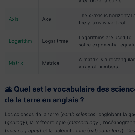
area under a curve.
The x-axis is horizontal
Axis
Axe
the y-axis is vertical.
Logarithms are used to
Logarithm
Logarithme
solve exponential equati
A matrix is a rectangular
Matrix
Matrice
array of numbers.
🌋 Quel est le vocabulaire des scien
de la terre en anglais ?
Les sciences de la terre (
earth sciences
) englobent la gé
(
geology
), la météorologie (
meteorology
), l'océanograph
(
oceanography
) et la paléontologie (
palaeontology
). Ces