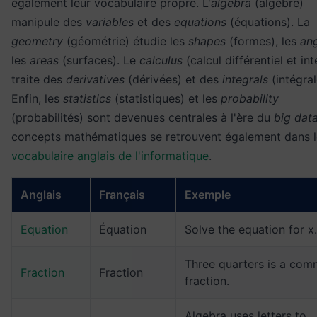
également leur vocabulaire propre. L'
algebra
(algèbre)
manipule des
variables
et des
equations
(équations). La
geometry
(géométrie) étudie les
shapes
(formes), les
an
les
areas
(surfaces). Le
calculus
(calcul différentiel et int
traite des
derivatives
(dérivées) et des
integrals
(intégral
Enfin, les
statistics
(statistiques) et les
probability
(probabilités) sont devenues centrales à l'ère du
big dat
concepts mathématiques se retrouvent également dans l
vocabulaire anglais de l'informatique
.
Anglais
Français
Exemple
Equation
Équation
Solve the equation for x.
Three quarters is a co
Fraction
Fraction
fraction.
Algebra uses letters to