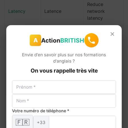
Reduce
Latency
Latence
network
latency
×
Measure the
Throughput
Débit
throughput
Action
BRITISH
A
Default
Envie d'en savoir plus sur nos formations
Gateway
Passerelle
gateway not
d'anglais ?
found
On vous rappelle très vite
Define the
Subnet
Sous-réseau
subnet mask
Protocole de
Enable DHCP
DHCP
config.
Votre numéro de téléphone *
on the server
dynamique
🇫🇷
+33