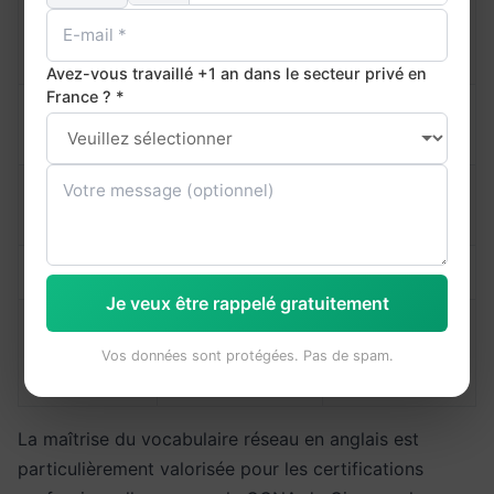
Système de
DNS resolution
DNS
noms de
failed
domaine
Avez-vous travaillé +1 an dans le secteur privé en
France ? *
Use an
Ethernet
Ethernet
Ethernet cable
Upgrade the
Bandwidth
Bande passante
bandwidth
Port
Port
Open port 443
Je veux être rappelé gratuitement
Route traffic
Serveur
Proxy
through a
Vos données sont protégées. Pas de spam.
mandataire
proxy
La maîtrise du vocabulaire réseau en anglais est
particulièrement valorisée pour les certifications