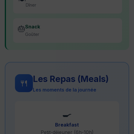
Dîner
Snack
🎂
Goûter
Les Repas (Meals)
🍴
Les moments de la journée
🍳
Breakfast
Petit-déjeuner (6h-10h)