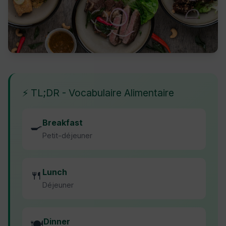
⚡ TL;DR - Vocabulaire Alimentaire
Breakfast
🍳
Petit-déjeuner
Lunch
🍴
Déjeuner
Dinner
🍽