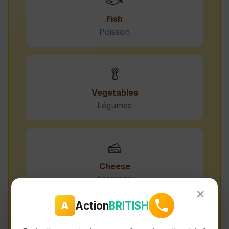
🐟
Fish
Poisson
🥬
Vegetables
Légumes
🧀
Cheese
Fromage
×
Action
BRITISH
A
🥚