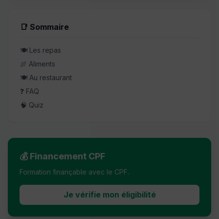
📑 Sommaire
🍽️ Les repas
🍖 Aliments
🍽️ Au restaurant
❓ FAQ
🧠 Quiz
💰 Financement CPF
Formation finançable avec le CPF.
Je vérifie mon éligibilité