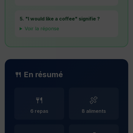
5. "I would like a coffee" signifie ?
Voir la réponse
🍴 En résumé
🍴
🍖
6 repas
8 aliments