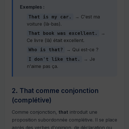
Exemples :
→ C'est ma
That is my car.
voiture (là-bas).
→
That book was excellent.
Ce livre (là) était excellent.
→ Qui est-ce ?
Who is that?
→ Je
I don't like that.
n'aime pas ça.
2. That comme conjonction
(complétive)
Comme conjonction,
that
introduit une
proposition subordonnée complétive. Il se place
après des verbes d'opinion, de déclaration ou