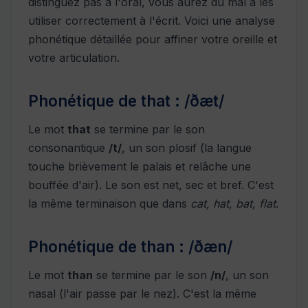
distinguez pas à l'oral, vous aurez du mal à les
utiliser correctement à l'écrit. Voici une analyse
phonétique détaillée pour affiner votre oreille et
votre articulation.
Phonétique de that : /ðæt/
Le mot
that
se termine par le son
consonantique
/t/
, un son plosif (la langue
touche brièvement le palais et relâche une
bouffée d'air). Le son est net, sec et bref. C'est
la même terminaison que dans
cat, hat, bat, flat
.
Phonétique de than : /ðæn/
Le mot
than
se termine par le son
/n/
, un son
nasal (l'air passe par le nez). C'est la même