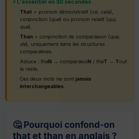
⚡ L'essentiel en 30 secondes
That
= pronom démonstratif (
ce, cela
),
conjonction (
que
) ou pronom relatif (
qui,
que
).
Than
= conjonction de comparaison (
que,
de
), uniquement dans les structures
comparatives.
Astuce : tha
N
→ comparaiso
N
/ tha
T
→
T
out
le reste.
Ces deux mots ne sont
jamais
interchangeables
.
🤔 Pourquoi confond-on
that et than en anglais ?