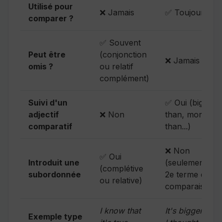
Utilisé pour
❌ Jamais
✅ Toujours
comparer ?
✅ Souvent
Peut être
(conjonction
❌ Jamais
omis ?
ou relatif
complément)
Suivi d'un
✅ Oui (bigger
adjectif
❌ Non
than, more
comparatif
than...)
❌ Non
✅ Oui
Introduit une
(seulement le
(complétive
subordonnée
2e terme de
ou relative)
comparaison)
I know that
It's bigger than
Exemple type