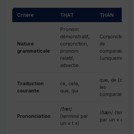
Critère
THAT
THAN
Pronom
démonstratif,
Conjonction
Nature
conjonction,
de
grammaticale
pronom
comparaison
relatif,
(uniquement)
adverbe
que, de (dans
Traduction
ce, cela,
les
courante
que, qui
comparaisons)
/ðæt/
/ðæn/ (terminé
Prononciation
(terminé par
par un « n »)
un « t »)