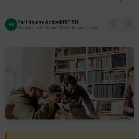
Par l'équipe ActionBRITISH
share
bookmark
AB
Mis à jour le 27 février 2026 • Lecture 10 min